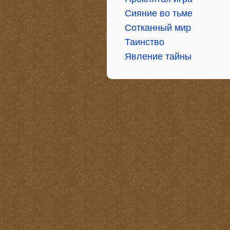
Сияние во тьме
Сотканный мир
Таинство
Явление тайны