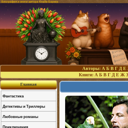
Биография и книги автора Клайв Баркер
Авторы:
А
Б
В
Г
Д
Е
Книги:
А
Б
В
Г
Д
Е
Ж
Главная
Фантастика
Детективы и Триллеры
Любовные романы
Приключения