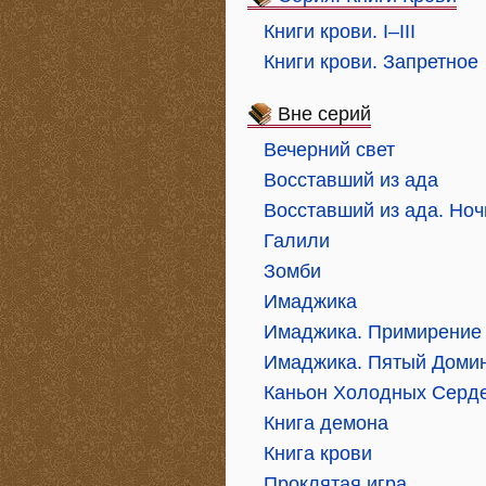
Книги крови. I–III
Книги крови. Запретное
Вне серий
Вечерний свет
Восставший из ада
Восставший из ада. Но
Галили
Зомби
Имаджика
Имаджика. Примирение
Имаджика. Пятый Доми
Каньон Холодных Серд
Книга демона
Книга крови
Проклятая игра