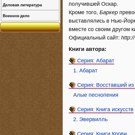
получившей Оскар.
Деловая литература
Кроме того,
Баркер
прево
Военное дело
выставлялись в Нью-Йорк
вместе со своим другом 
Официальный сайт:
http:
Книги автора:
Серия: Абарат
1. Абарат
Серия: Восставший из
Алые песнопения
Серия: Книга искусств
2. Эвервилль
Серия: Книги Крови