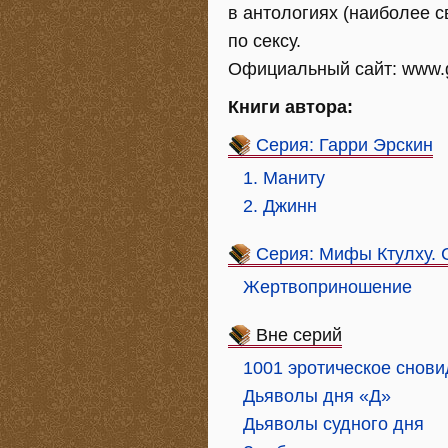
в антологиях (наиболее 
по сексу.
Официальный сайт: www.g
Книги автора:
Серия: Гарри Эрскин
1. Маниту
2. Джинн
Серия: Мифы Ктулху.
Жертвоприношение
Вне серий
1001 эротическое снов
Дьяволы дня «Д»
Дьяволы судного дня