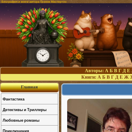
Биография и книги автора Грэхем Мастертон
Авторы:
А
Б
В
Г
Д
Е
Книги:
А
Б
В
Г
Д
Е
Ж
Главная
Фантастика
Детективы и Триллеры
Любовные романы
Приключения