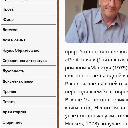
Проза
Юмор
Детское
Дом и семья
Наука, Образование
проработал ответственны
«Penthouse» (британская
Справочная литература
романом «Маниту» (1975),
Духовность
сих пор остается одной и
Документальная
Рассказывается в ней о з
Прочее
переродившемся в совре
Вскоре Мастертон целиком
Поэзия
книги в год. Несмотря на
Драматургия
успех не только у читател
Старинное
House», 1978) получает с