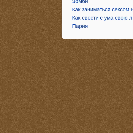
Зомби
Как заниматься сексом 
Как свести с ума свою 
Пария