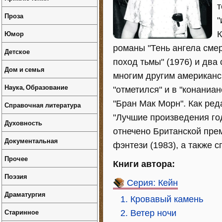
т
Проза
"
Юмор
К
романы "Тень ангела смер
Детское
поход тьмы" (1976) и два
Дом и семья
многим другим американс
Наука, Образование
"отметился" и в "конаниан
"Бран Мак Морн". Как ред
Справочная литература
"Лучшие произведения год
Духовность
отнечено Британской пре
Документальная
фэнтези (1983), а также 
Прочее
Книги автора:
Поэзия
Серия: Кейн
Драматургия
1. Кровавый камень
Старинное
2. Ветер ночи