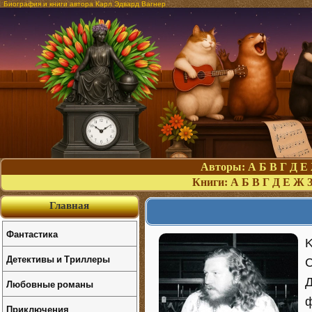
Биография и книги автора Карл Эдвард Вагнер
Авторы:
А
Б
В
Г
Д
Е
Книги:
А
Б
В
Г
Д
Е
Ж
Главная
Фантастика
K
Детективы и Триллеры
С
Д
Любовные романы
ф
Приключения