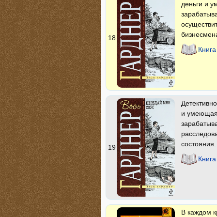
деньги и у
зарабатыва
осуществит
бизнесмен
18
Книга
Детективно
и умеющая 
зарабатыва
расследова
состояния.
19
Книга
В каждом к