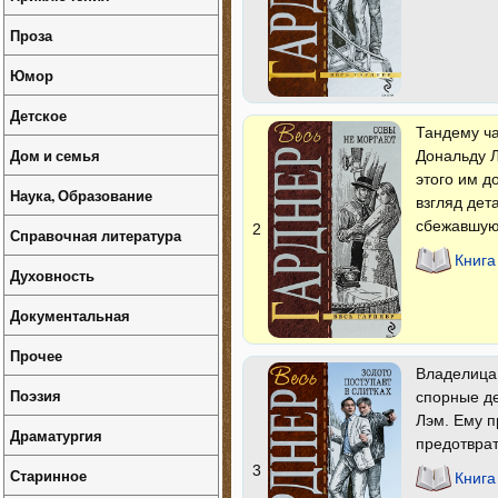
Проза
Юмор
Детское
Тандему ча
Дом и семья
Дональду Л
этого им д
Наука, Образование
взгляд дет
сбежавшую 
2
Справочная литература
Книга
Духовность
Документальная
Прочее
Владелица 
Поэзия
спорные де
Лэм. Ему п
Драматургия
предотврат
3
Старинное
Книга