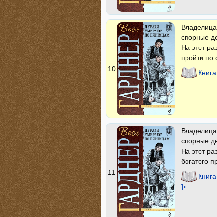
Владелица 
спорные де
На этот ра
пройти по 
10
Книга
Владелица 
спорные де
На этот ра
богатого п
11
Книга
]»