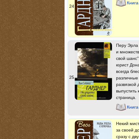
Книга
24
Перу Эрла
и множеств
свой шанс"
юрист Дона
всегда бле
25
различные
развязкой 
выпустить 
страница.
Книга
Некий мист
за своей д
сразу с дв