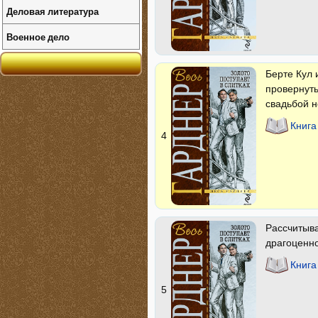
Деловая литература
Военное дело
Берте Кул 
провернуть
свадьбой н
Книга
4
Рассчитыва
драгоценн
Книга
5