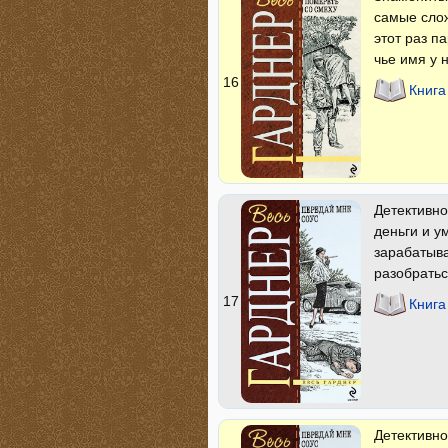
самые слож
этот раз п
чье имя у 
16
Книга
Детективно
деньги и у
зарабатыва
разобратьс
17
Книга
Детективно