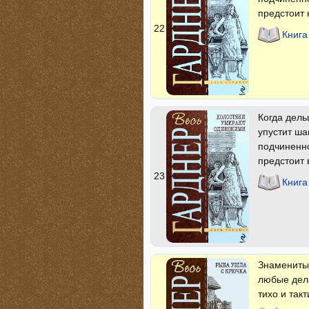
предстоит 
22
Книга
Когда дель
упустит ша
подчиненно
предстоит 
23
Книга
Знаменитым
любые дела
тихо и так