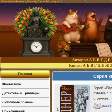
Серия онлайн книг «Дональд Лэм и Берта Кул»
Авторы:
А
Б
В
Г
Д
Е
Книги:
А
Б
В
Г
Д
Е
Ж
Главная
Серия к
Фантастика
Герой «Про
Детективы и Триллеры
схватке с 
стреляет.
Любовные романы
Книга
1
Приключения