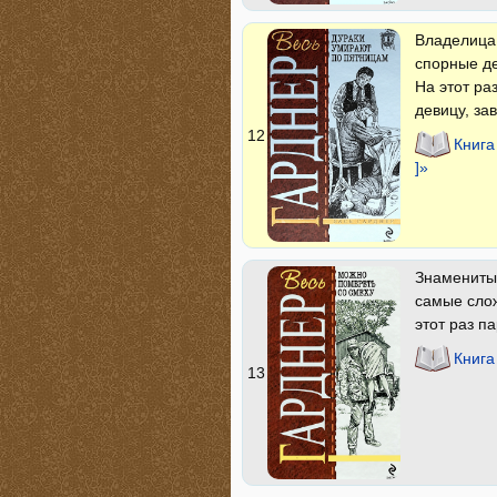
Владелица 
спорные де
На этот ра
девицу, за
12
Книга
]»
Знаменитые
самые слож
этот раз п
Книга
13