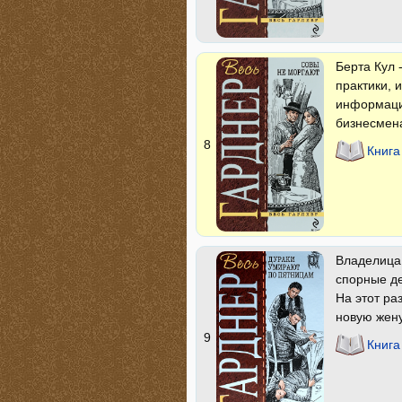
Берта Кул 
практики, 
информаци
бизнесмен
8
Книга
Владелица 
спорные де
На этот ра
новую жену
9
Книга