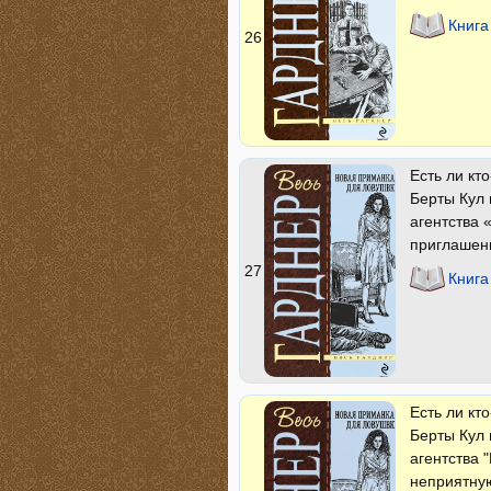
Книга
26
Есть ли кт
Берты Кул 
агентства
приглашени
27
Книга
Есть ли кт
Берты Кул 
агентства 
неприятную