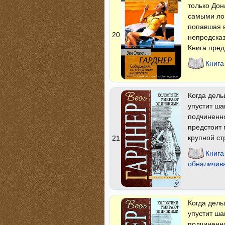
только Дон
самыми лов
попавшая в
20
непредсказ
Книга пре
Книга
Когда дель
упустит ша
подчиненно
предстоит 
крупной ст
21
Книга
обналичив
Когда дель
упустит ша
подчиненно