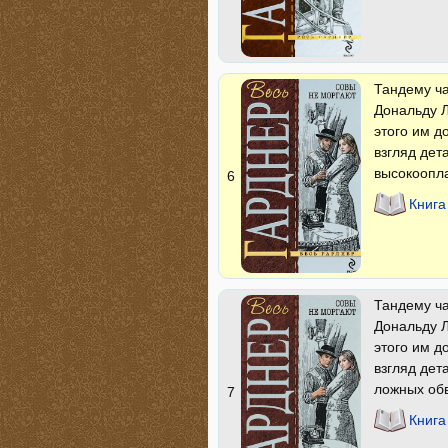
Тандему ча
Дональду Л
этого им д
взгляд дет
высокоопла
6
Книга
Тандему ча
Дональду Л
этого им д
взгляд дет
ложных об
7
Книга