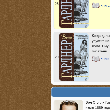
28
Книга
Когда дель
упустит ша
Лэма. Ему 
писателя.
29
Книга
Эрл Стэнли Гар
июля 1889 года