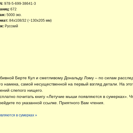
N:
978-5-699-38641-3
аниц:
672
аж:
5000 экз.
рмат:
84x108/32 (~130х205 мм)
к:
Русский
обивной Берте Кул и сметливому Дональду Лэму – по силам расслед
го намека, самой несущественной на первый взгляд детали. На эт
нений слепого нищего.
есплатно
почитать книгу «Летучие мыши появляются в сумерках»
. Ч
ейдите по указанной ссылке. Приятного Вам чтения.
являются в сумерках »