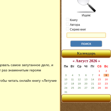
Ищем:
Книгу
Автора
Серию книг
Календарь
« Август 2026 »
овать самое запутанное дело, и
Пн
Вт
Ср
Чт
Пт
Сб
Вс
от раз знаменитым героям
1
2
3
4
5
6
7
8
9
10
11
12
13
14
15
16
тобы читать онлайн книгу «Летучие
17
18
19
20
21
22
23
24
25
26
27
28
29
30
31