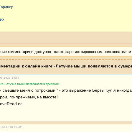
 Гарднер
нер
ение комментариев доступно только зарегистрированным пользователям
ментарии к онлайн книге «Летучие мыши появляются в сумер
05.2023 15:59
ге Летучие мыши появляются в сумерках:
и съешьте меня с потрохами!" - это выражение Берты Кул я никогда
рои, по-прежнему, на высоте! 

LoveRead.ec
5.04.2016 12:42