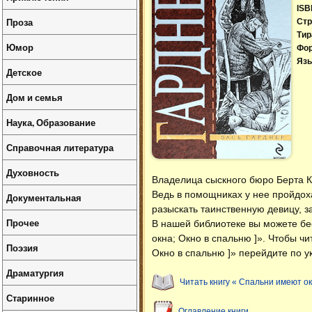
ISB
Проза
Стр
Тир
Юмор
Фо
Язы
Детское
Дом и семья
Наука, Образование
Справочная литература
Духовность
Владелица сыскного бюро Берта К
Ведь в помощниках у нее пройдоха
Документальная
разыскать таинственную девицу, з
Прочее
В нашей библиотеке вы можете б
окна; Окно в спальню ]»
. Чтобы чи
Поэзия
Окно в спальню ]» перейдите по у
Драматургия
Читать книгу « Спальни имеют окн
Старинное
Оглавление книги