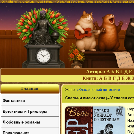
Онлайн книга Спальни имеют окна [= У спален есть окна; Окно в спальню ]. Автор Эрл Ст
Авторы:
А
Б
В
Г
Д
Е
Книги:
А
Б
В
Г
Д
Е
Ж
Главная
Жанр:
«Классический детектив»
Спальни имеют окна [= У спален ест
Фантастика
Сер
Детективы и Триллеры
Авт
Наз
Любовные романы
Изд
Приключения
Год