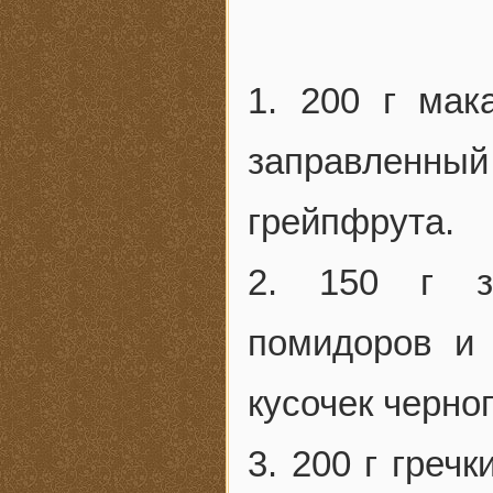
1. 200 г мак
заправленный
грейпфрута.
2. 150 г за
помидоров и 
кусочек черног
3. 200 г греч