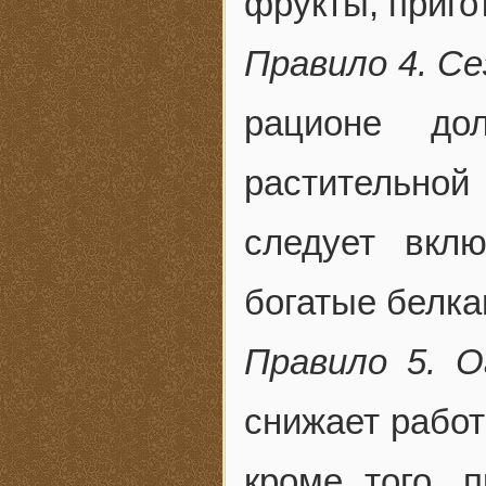
фрукты, приго
Правило 4. С
рационе до
растительной
следует вкл
богатые белка
Правило 5. О
снижает работ
кроме того, 