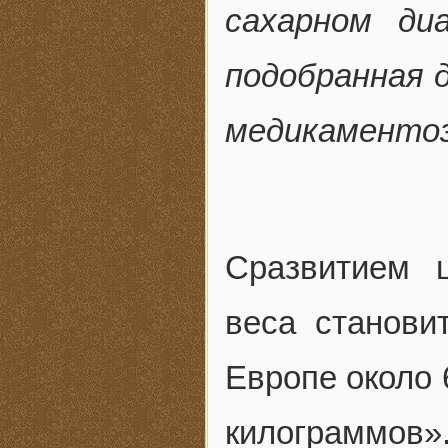
сахарном ди
подобранная 
медикаментоз
Сразвитием 
веса станови
Европе около
килограммов»