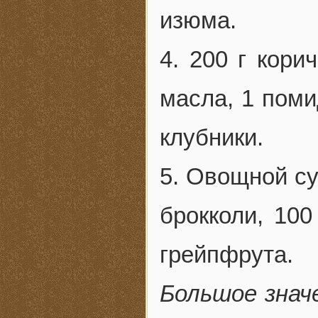
изюма.
4. 200 г кори
масла, 1 поми
клубники.
5. Овощной су
брокколи, 100
грейпфрута.
Большое знач