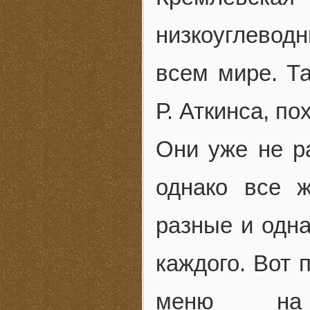
низкоуглеводн
всем мире. Та
Р. Аткинса, п
Они уже не р
однако все 
разные и одна
каждого. Вот 
меню на