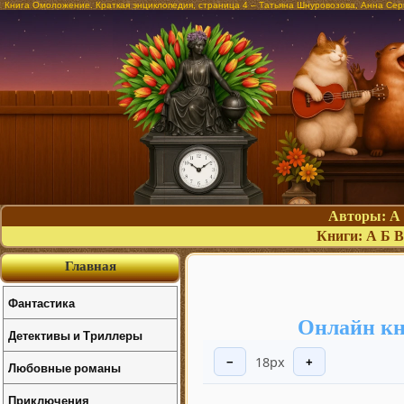
Книга Омоложение. Краткая энциклопедия, страница 4 – Татьяна Шнуровозова, Анна Сер
Авторы:
А
Книги:
А
Б
В
Главная
Фантастика
Онлайн кн
Детективы и Триллеры
18px
−
+
Любовные романы
Приключения