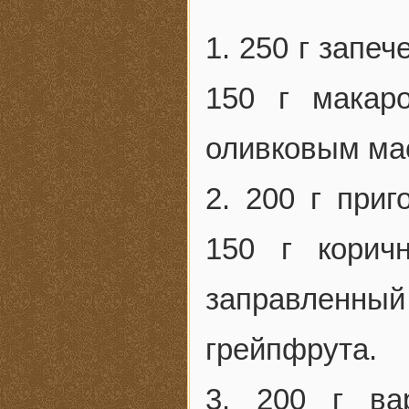
1. 250 г запе
150 г макаро
оливковым мас
2. 200 г приг
150 г корич
заправленны
грейпфрута.
3. 200 г ва