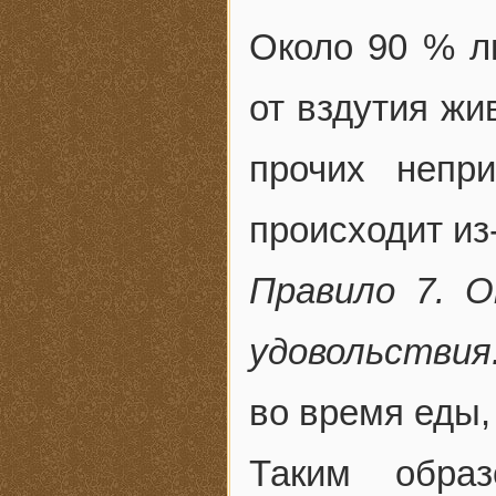
Около 90 % л
от вздутия жив
прочих непр
происходит из
Правило 7. 
удовольствия
во время еды,
Таким обра