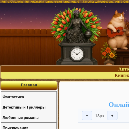
Книга Омоложение. Краткая энциклопедия, страница 6 – Татьяна Шнуровозова, Анна Сер
Авт
Книги
Главная
Фантастика
Онлай
Детективы и Триллеры
18px
−
+
Любовные романы
Приключения