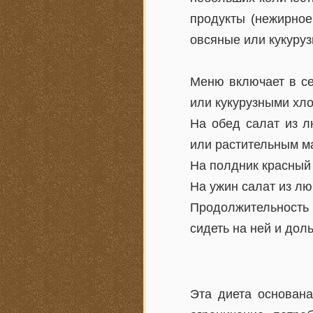
продукты (нежирное
овсяные или кукуруз
Меню включает в се
или кукурузными хло
На обед салат из л
или растительным ма
На полдник красный 
На ужин салат из л
Продолжительность 
сидеть на ней и дол
Эта диета основана