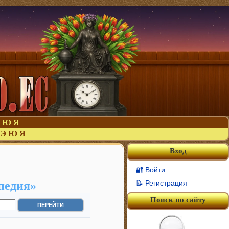
Ю
Я
Э
Ю
Я
Вход
🔐 Войти
педия»
📝 Регистрация
Поиск по сайту