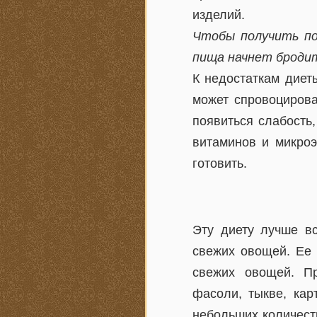
изделий.
Чтобы получить по
пища начнет бродит
К недостаткам диет
может спровоцирова
появиться слабость
витаминов и микроэ
готовить.
Эту диету лучше вс
свежих овощей. Ее 
свежих овощей. Пр
фасоли, тыкве, кар
небольших количест