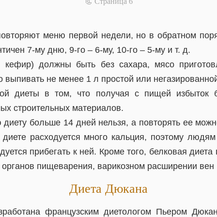
📃 Cтраница 6
овторяют меню первой недели, но в обратном поря
ичен 7-му дню, 9-го – 6-му, 10-го – 5-му и т. д.
, кефир) должны быть без сахара, мясо пригото
о выпивать не менее 1 л простой или негазированн
вой диеты в том, что получая с пищей избыток б
ых строительных материалов.
диету больше 14 дней нельзя, а повторять ее можн
й диете расходуется много кальция, поэтому людям
дуется прибегать к ней. Кроме того, белковая диета
, органов пищеварения, варикозном расширении вен
Диета Дюкана
зработана французским диетологом Пьером Дюкан