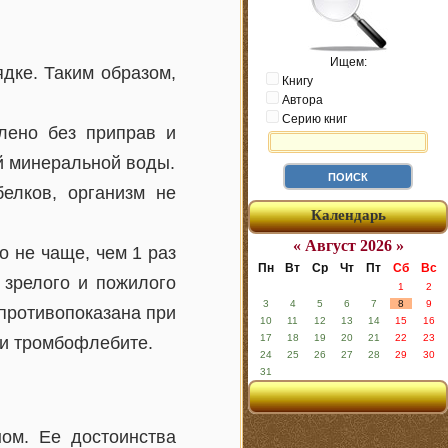
Ищем:
дке. Таким образом,
Книгу
Автора
Серию книг
влено без приправ и
ой минеральной воды.
елков, организм не
Календарь
« Август 2026 »
о не чаще, чем 1 раз
Пн
Вт
Ср
Чт
Пт
Сб
Вс
 зрелого и пожилого
1
2
3
4
5
6
7
8
9
 противопоказана при
10
11
12
13
14
15
16
17
18
19
20
21
22
23
 и тромбофлебите.
24
25
26
27
28
29
30
31
ом. Ее достоинства