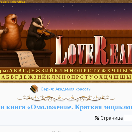
геевна Гаврилова
оры:
А
Б
В
Г
Д
Е
Ж
З
И
Й
К
Л
М
Н
О
П
Р
С
Т
У
Ф
Х
Ч
Ш
Ы
Э
:
А
Б
В
Г
Д
Е
Ж
З
И
Й
К
Л
М
Н
О
П
Р
С
Т
У
Ф
Х
Ц
Ч
Ш
Щ
Ы
Серия: Академия красоты
н книга «Омоложение. Краткая энцикло
🔢 Страница