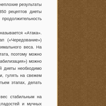
 неплохие результаты
350 рецептов диеты
 продолжительность
 называется «Атака».
ап («Чередование»)
имального веса. На
тата, поэтому можно
табилизация») можно
ей диеты необходимо
и, гулять на свежем
тьем этапах, делать
 вес стабильным на
сладостей и мучных