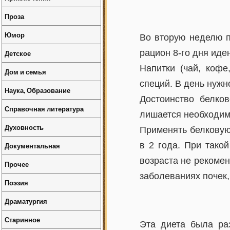
Проза
Юмор
Во вторую неделю п
рацион 8-го дня идент
Детское
Напитки (чай, кофе
Дом и семья
специй. В день нужн
Наука, Образование
Достоинство белко
Справочная литература
лишается необходим
Духовность
Применять белковую 
в 2 года. При тако
Документальная
возраста не рекомен
Прочее
заболеваниях почек
Поэзия
Драматургия
Старинное
Эта диета была ра