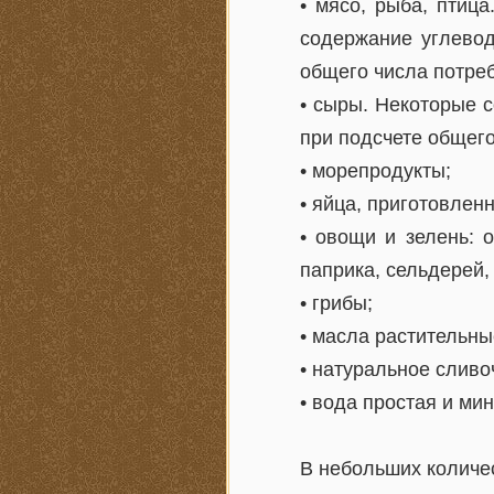
• мясо, рыба, птиц
содержание углевод
общего числа потре
• сыры. Некоторые с
при подсчете общег
• морепродукты;
• яйца, приготовле
• овощи и зелень: о
паприка, сельдерей, 
• грибы;
• масла растительн
• натуральное сливо
• вода простая и ми
В небольших количе