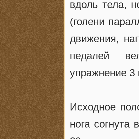
вдоль тела, н
(голени парал
движения, на
педалей ве
упражнение 3 
Исходное пол
нога согнута 