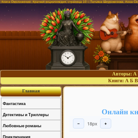
Книга Омоложение. Краткая энциклопедия, страница 10 – Татьяна Шнуровозова, Анна Се
Авторы:
А
Книги:
А
Б
В
Главная
Фантастика
Онлайн кн
Детективы и Триллеры
18px
−
+
Любовные романы
Приключения