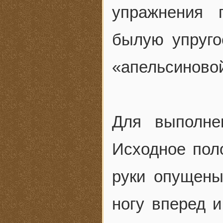
упражнения 
былую упруго
«апельсиновой
Для выполне
Исходное поло
руки опущены
ногу вперед и