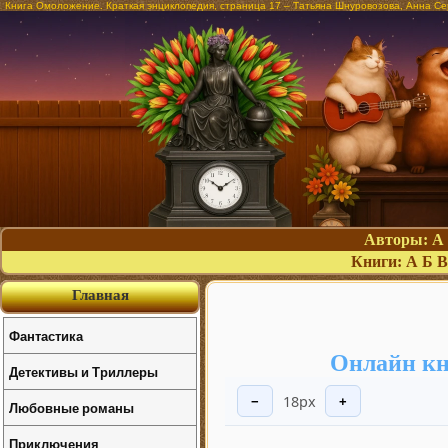
Книга Омоложение. Краткая энциклопедия, страница 17 – Татьяна Шнуровозова, Анна Се
Авторы:
А
Книги:
А
Б
В
Главная
Фантастика
Онлайн кн
Детективы и Триллеры
18px
−
+
Любовные романы
Приключения