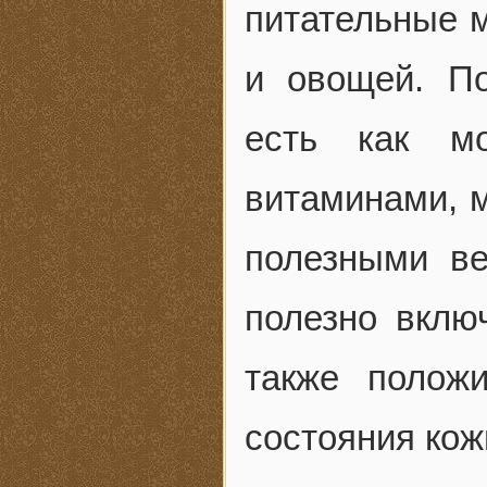
питательные м
и овощей. П
есть как мо
витаминами, 
полезными ве
полезно вклю
также полож
состояния кож