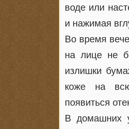
воде или наст
и нажимая вгл
Во время вече
на лице не б
излишки бума
коже на всю
появиться отек
В домашних 