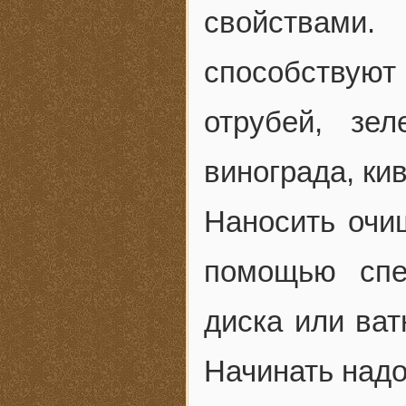
свойствам
способствую
отрубей, зел
винограда, ки
Наносить очи
помощью спе
диска или ва
Начинать надо