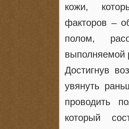
кожи, котор
факторов – о
полом, рас
выполняемой р
Достигнув во
увянуть рань
проводить п
который сос