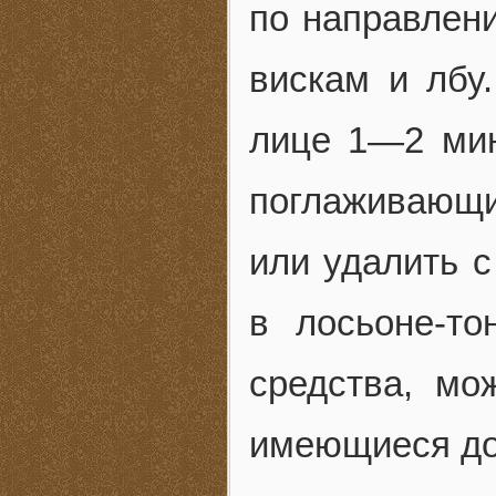
по направлени
вискам и лбу
лице 1—2 мин
поглаживающи
или удалить с
в лосьоне-то
средства, мо
имеющиеся до