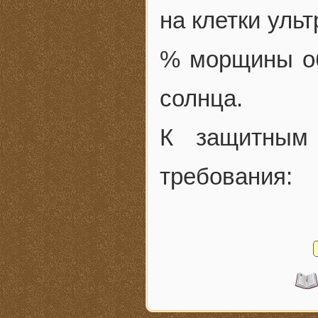
на клетки уль
% морщины об
солнца.
К защитным
требования: