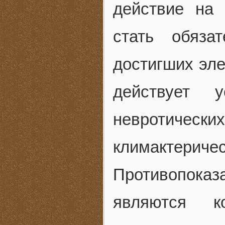
действие на
стать обяза
достигших эле
действует 
невротичес
климактеричес
Противопок
являются к