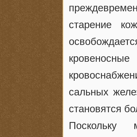
преждевремен
старение ко
освобождается
кровеносные
кровоснабже
сальных желез
становятся бо
Поскольку 