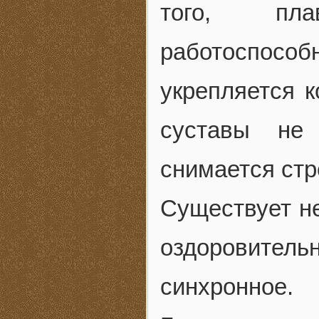
того, пла
работоспосо
укрепляется 
суставы не 
снимается стр
Существует не
оздоровител
синхронное.