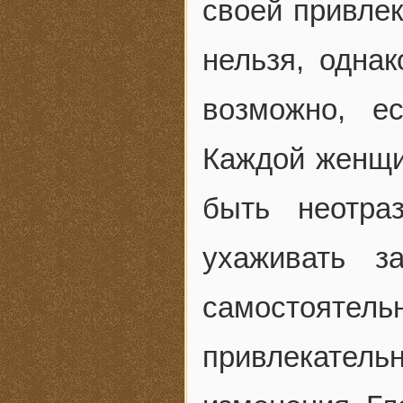
своей привлек
нельзя, одна
возможно, е
Каждой женщин
быть неотра
ухаживать 
самостоятел
привлекательн