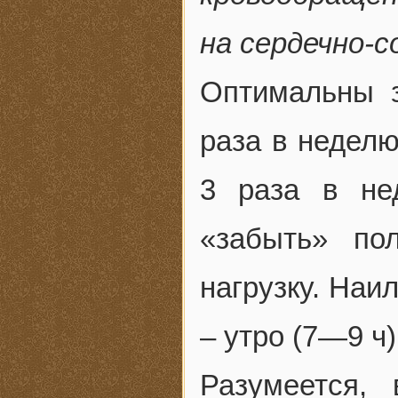
на сердечно-
Оптимальны з
раза в недел
3 раза в не
«забыть» по
нагрузку. Наи
– утро (7—9 ч)
Разумеется,