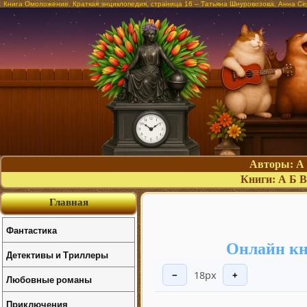
Книга Омоложение. Краткая энциклопедия, страница 16 – Татьяна Шнуровозова, Анна Се
Авторы:
А
Книги:
А
Б
В
Главная
Фантастика
Онлайн кн
Детективы и Триллеры
18px
−
+
Любовные романы
Приключения