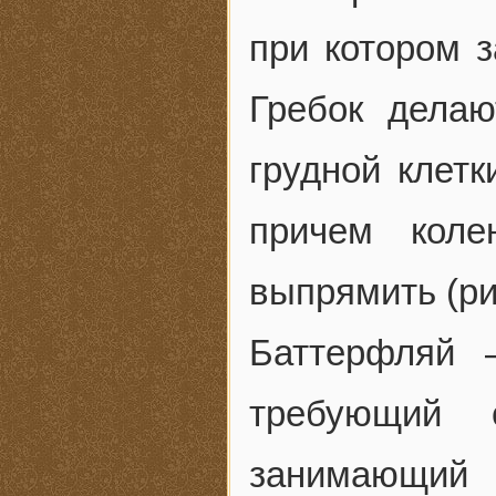
при котором з
Гребок дела
грудной клетк
причем коле
выпрямить (рис
Баттерфляй 
требующий 
занимающий 