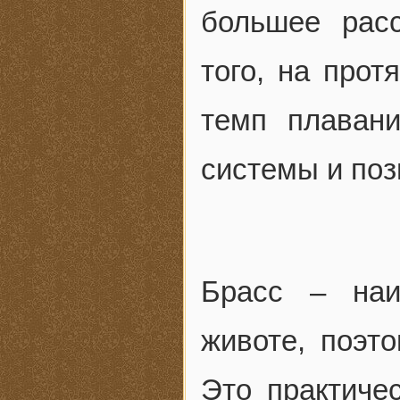
большее рас
того, на прот
темп плаван
системы и поз
Брасс – наи
животе, поэт
Это практиче