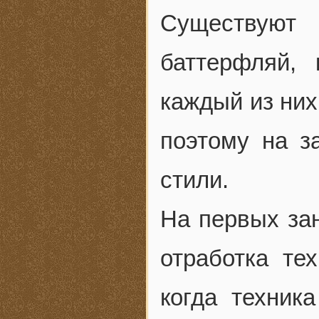
Существуют 
баттерфляй,
каждый из них
поэтому на з
стили.
На первых зан
отработка тех
когда техник