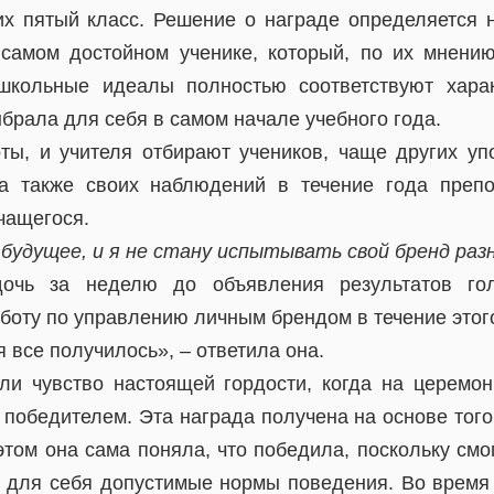
их пятый класс. Решение о награде определяется н
самом достойном ученике, который, по их мнени
 школьные идеалы полностью соответствуют харак
брала для себя в самом начале учебного года.
ты, и учителя отбирают учеников, чаще других уп
 а также своих наблюдений в течение года преп
чащегося.
 будущее, и я не стану испытывать свой бренд ра
очь за неделю до объявления результатов гол
боту по управлению личным брендом в течение этого
я все получилось», – ответила она.
и чувство настоящей гордости, когда на церемо
 победителем. Эта награда получена на основе тог
этом она сама поняла, что победила, поскольку смо
 для себя допустимые нормы поведения. Во время 