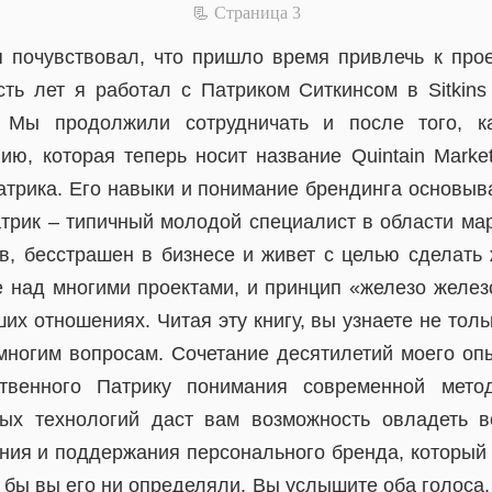
📃 Cтраница 3
я почувствовал, что пришло время привлечь к про
сть лет я работал с Патриком Ситкинсом в Sitkin
nal. Мы продолжили сотрудничать и после того,
ию, которая теперь носит название Quintain Market
атрика. Его навыки и понимание брендинга основыва
атрик – типичный молодой специалист в области мар
ов, бесстрашен в бизнесе и живет с целью сделать 
 над многими проектами, и принцип «железо желез
их отношениях. Читая эту книгу, вы узнаете не толь
многим вопросам. Сочетание десятилетий моего опы
твенного Патрику понимания современной мето
ых технологий даст вам возможность овладеть 
ния и поддержания персонального бренда, который 
к бы вы его ни определяли. Вы услышите оба голоса, 