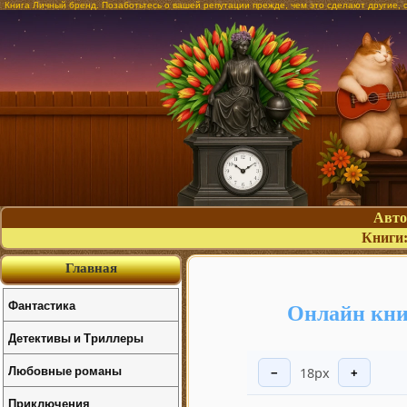
Книга Личный бренд. Позаботьтесь о вашей репутации прежде, чем это сделают другие, 
Авт
Книги
Главная
Фантастика
Онлайн кни
Детективы и Триллеры
Любовные романы
18px
−
+
Приключения