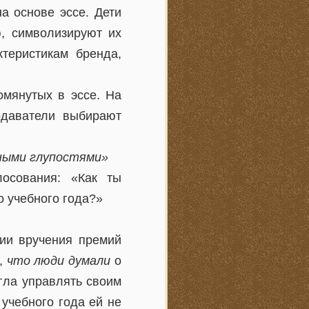
а основе эссе. Дети
ю, символизируют их
теристикам бренда,
омянутых в эссе. На
одаватели выбирают
зными глупостями»
осования: «Как ты
 учебного года?»
нии вручения премий
о,
что люди думали
о
гла управлять своим
учебного года ей не