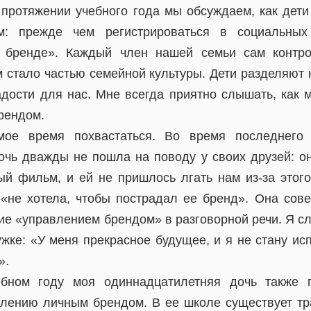
 протяжении учебного года мы обсуждаем, как дет
м: прежде чем регистрироваться в социальных 
 бренде». Каждый член нашей семьи сам контро
 стало частью семейной культуры. Дети разделяют 
адости для нас. Мне всегда приятно слышать, как м
рендом.
мое время похвастаться. Во время последнего
очь дважды не пошла на поводу у своих друзей: он
ый фильм, и ей не пришлось лгать нам из-за этог
 «не хотела, чтобы пострадал ее бренд». Она сов
е «управлением брендом» в разговорной речи. Я сл
ужке: «У меня прекрасное будущее, и я не стану ис
».
бном году моя одиннадцатилетняя дочь также п
влению личным брендом. В ее школе существует т