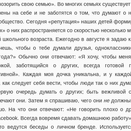
позорить свою семью». Во многих семьях существует
ены на себе и не заботятся о том, что думают о н
 общество. Сегодня «репутация» наших детей формир
» о них распространяется со скоростью несколько м
 школьного возраста. Ежегодно в августе я задаю 
чешь, чтобы о тебе думали друзья, одноклассник
года?» Обычно они отвечают: «Я хочу, чтобы мен
очкой, заботящийся о других, всегда готовой 
ивной». Каждая моя дочка уникальна, и у каждо
 как следует себя вести, чтобы люди так о них дум
ервую очередь думать о других; быть вежливой с
вечают они. Затем я спрашиваю, чего они
не
должны 
о. На что они отвечают: «Не говорить плохо о д
acebook. Всегда вовремя сдавать домашнюю работу»
то ведутся беседы о личном бренде. Использует