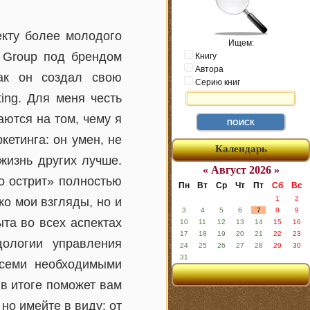
екту более молодого
Ищем:
s Group под брендом
Книгу
Автора
 как он создал свою
Серию книг
ing. Для меня честь
ются на том, чему я
кетинга: он умен, не
Календарь
жизнь других лучше.
« Август 2026 »
о острит» полностью
Пн
Вт
Ср
Чт
Пт
Сб
Вс
1
2
ко мои взгляды, но и
3
4
5
6
7
8
9
та во всех аспектах
10
11
12
13
14
15
16
17
18
19
20
21
22
23
дологии управления
24
25
26
27
28
29
30
31
всеми необходимыми
в итоге поможет вам
но имейте в виду: от