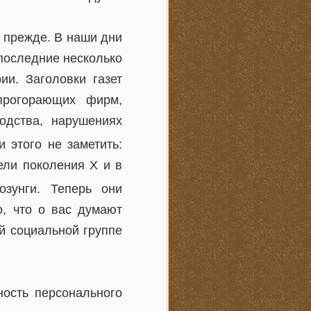
 прежде. В наши дни
 последние несколько
ии. Заголовки газет
прогорающих фирм,
одства, нарушениях
и этого не заметить:
ели поколения Х и в
зунги. Теперь они
о, что о вас думают
ой социальной группе
ность персонального