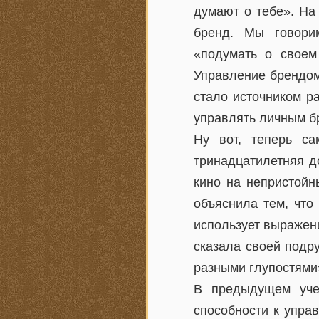
думают о тебе». На
бренд. Мы говори
«подумать о своем
Управление брендом
стало источником р
управлять личным б
Ну вот, теперь са
тринадцатилетняя д
кино на непристойн
объяснила тем, что
использует выражени
сказала своей подр
разными глупостями
В предыдущем уче
способности к упра