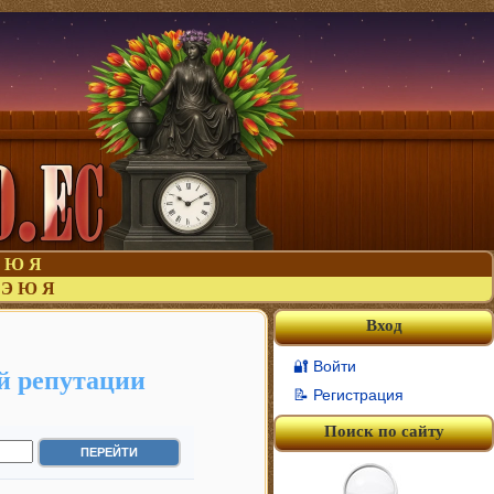
Ю
Я
Э
Ю
Я
Вход
🔐 Войти
й репутации
📝 Регистрация
Поиск по сайту