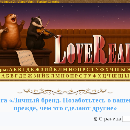
страница 3 – Ларри Линн, Патрик Ситкинс
оры:
А
Б
В
Г
Д
Е
Ж
З
И
Й
К
Л
М
Н
О
П
Р
С
Т
У
Ф
Х
Ч
Ш
Ы
Э
:
А
Б
В
Г
Д
Е
Ж
З
И
Й
К
Л
М
Н
О
П
Р
С
Т
У
Ф
Х
Ц
Ч
Ш
Щ
Ы
га «Личный бренд. Позаботьтесь о ваше
прежде, чем это сделают другие»
🔢 Страница