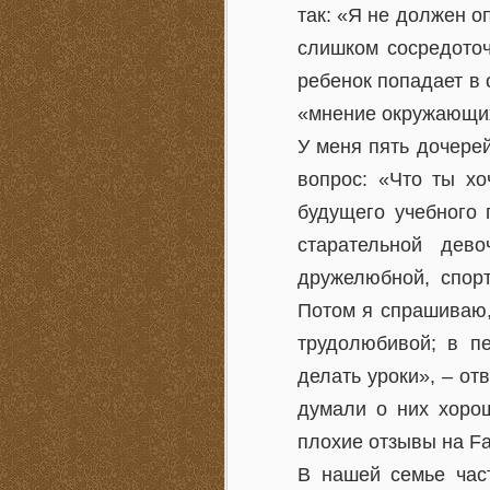
так: «Я не должен о
слишком сосредоточ
ребенок попадает в
«мнение окружающих
У меня пять дочерей
вопрос: «Что ты хо
будущего учебного 
старательной дев
дружелюбной, спорт
Потом я спрашиваю,
трудолюбивой; в п
делать уроки», – от
думали о них хорош
плохие отзывы на F
В нашей семье час