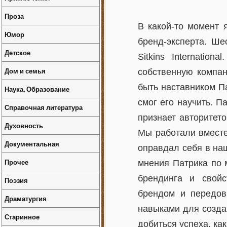
Проза
В какой-то момент 
Юмор
бренд-эксперта. Ше
Детское
Sitkins Internatio
Дом и семья
собственную компан
быть наставником П
Наука, Образование
смог его научить. П
Справочная литература
признает авторитет
Духовность
Мы работали вместе
Документальная
оправдал себя в наш
Прочее
мнения Патрика по 
брендинга и свойс
Поэзия
брендом и передов
Драматургия
навыками для созда
Старинное
добиться успеха, ка