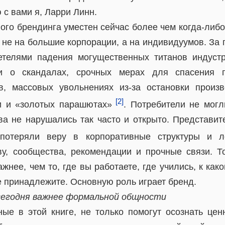
 с вами я, Ларри Линн.
ого брендинга уместен сейчас более чем когда-либо
 не на большие корпорации, а на индивидуумов. За
телями падения могущественных титанов индустр
ми о скандалах, срочных мерах для спасения 
в, массовых увольнениях из-за остановки произв
[2]
и и «золотых парашютах»
. Потребители не могл
ва не нарушались так часто и открыто. Представит
отеряли веру в корпоративные структуры и ло
у, сообщества, рекомендации и прочные связи. Т
жнее, чем то, где вы работаете, где учились, к как
е принадлежите. Основную роль играет бренд.
сегодня важнее формальной общности
ые в этой книге, не только помогут осознать цен