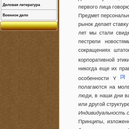
Деловая литература
первого лица говорю
Военное дело
Предмет персональн
рынок делает ставку
лет мы стали свиде
пестрели новостя
сокращениях штато
корпоративной этик
никогда еще их пра
[3]
особенности Y
п
полагаются на молв
люди, в наши дни ва
или другой структур
Индивидуальность 
Принципы, изложенн