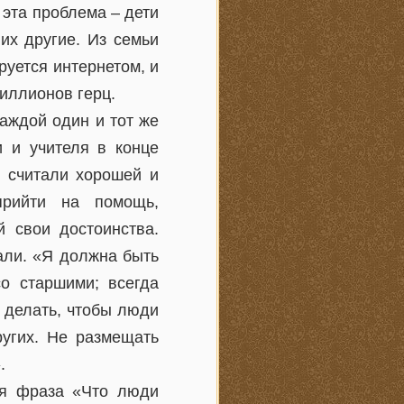
 эта проблема – дети
их другие. Из семьи
уется интернетом, и
иллионов герц.
каждой один и тот же
и и учителя в конце
я считали хорошей и
прийти на помощь,
й свои достоинства.
али. «Я должна быть
о старшими; всегда
делать, чтобы люди
ругих. Не размещать
.
ся фраза «Что люди