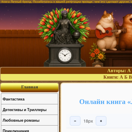
Книга Личный бренд. Позаботьтесь о вашей репутации прежде, чем это сделают другие, 
Авторы:
А
Книги:
А
Б
В
Главная
Фантастика
Онлайн книга «
Детективы и Триллеры
Любовные романы
18px
−
+
Приключения