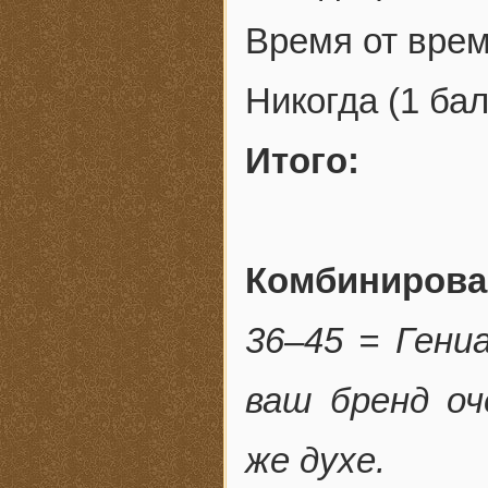
Время от врем
Никогда (1 бал
Итого:
Комбинирова
36–45 = Гени
ваш бренд о
же духе.