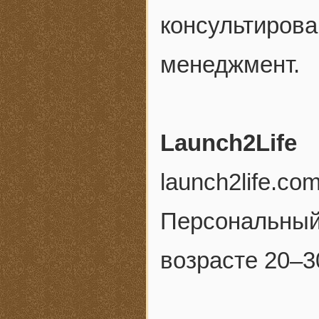
консультир
менеджмент.
Launch2Life
launch2life.co
Персональн
возрасте 20–30