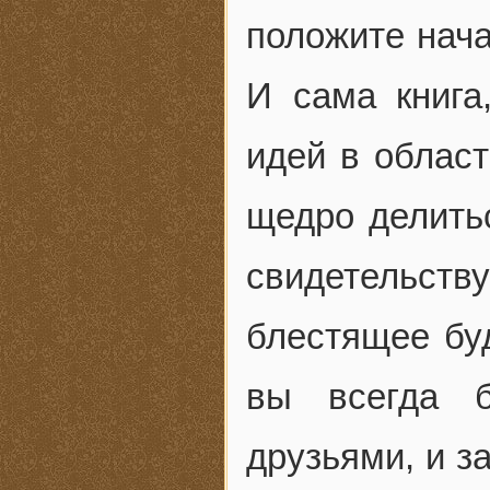
положите нач
И сама книга
идей в област
щедро делить
свидетельс
блестящее буд
вы всегда 
друзьями, и з