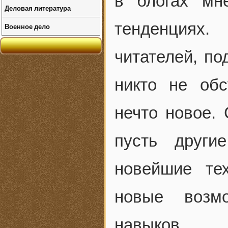
в блогах мн
Деловая литература
тенденциях.
Военное дело
читателей, по
никто не об
нечто новое. 
пусть други
новейшие те
новые возмо
навыков.