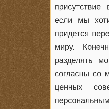
присутствие
если мы хот
придется пер
миру. Конеч
разделять м
согласны со м
ценных сов
персональным