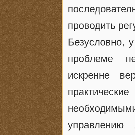
последовател
проводить рег
Безусловно, у
проблеме п
искренне ве
практически
необходим
управлению