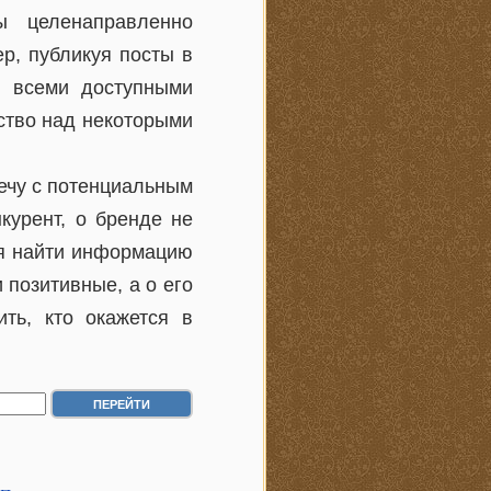
ы целенаправленно
р, публикуя посты в
я всеми доступными
ство над некоторыми
ечу с потенциальным
курент, о бренде не
ся найти информацию
 позитивные, а о его
ть, кто окажется в