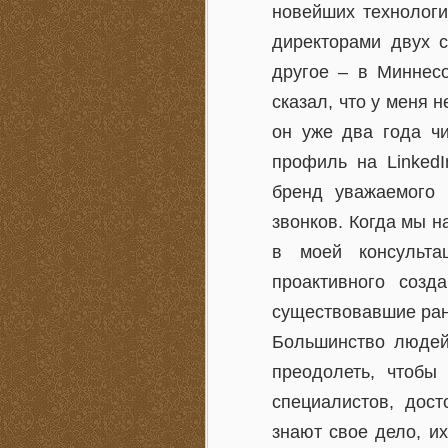
новейших технологи
директорами двух с
другое – в Миннес
сказал, что у меня 
он уже два года чи
профиль на Linked
бренд уважаемого 
звонков. Когда мы 
в моей консульта
проактивного созд
существовавшие ран
Большинство людей
преодолеть, чтобы
специалистов, дост
знают свое дело, и