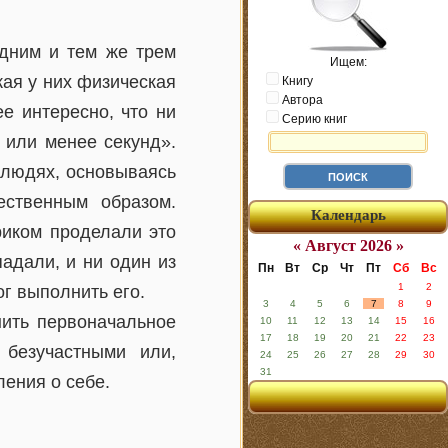
одним и тем же трем
Ищем:
кая у них физическая
Книгу
Автора
е интересно, что ни
Серию книг
 или менее секунд».
 людях, основываясь
ественным образом.
Календарь
риком проделали это
« Август 2026 »
адали, и ни один из
Пн
Вт
Ср
Чт
Пт
Сб
Вс
1
2
ог выполнить его.
3
4
5
6
7
8
9
нить первоначальное
10
11
12
13
14
15
16
17
18
19
20
21
22
23
 безучастными или,
24
25
26
27
28
29
30
31
ления о себе.