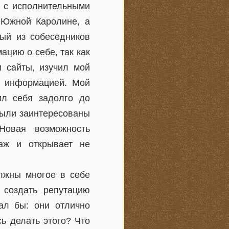
л с исполнительными
в Южной Каролине, а
ый из собеседников
ацию о себе, так как
и сайты, изучил мой
о информацией. Мой
ил себя задолго до
были заинтересованы
Новая возможность
даж и открывает не
лжны многое в себе
 создать репутацию
вал бы: они отлично
ь делать этого? Что