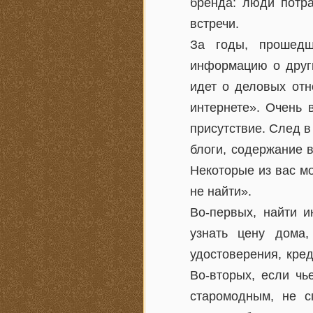
бренда: люди потра
встречи.
За годы, прошедш
информацию о други
идет о деловых отн
интернете». Очень 
присутствие. След в
блоги, содержание 
Некоторые из вас мо
не найти».
Во-первых, найти 
узнать цену дома,
удостоверения, кре
Во-вторых, если чь
старомодным, не с