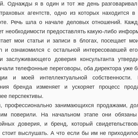
й. Однажды я в один и тот же день разговарива
траховых агентств, одно из которых находится 
оте. Речь шла о начале деловых отношений. Кажд
нет необходимости предоставлять какую-либо информ
тает мои статьи и записи в блогах, посещает мо
In и ознакомился с остальной интересовавшей ег
и заслуживающего доверия консультанта утверд
начали телефонные переговоры, оба директора уже 
ции и моей интеллектуальной собственности. 
ания бренда изменяет и ускоряет процесс про
ее перспективы.
, профессионально занимающихся продажами, до
 им поверили. На начальном этапе они обязаны
ойных доверия, и бренд, который свидетельство
х стоит выслушать. А что если бы им не приходилос