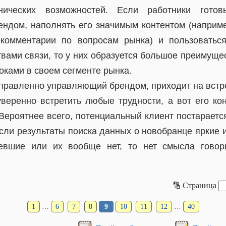
хнических возможностей. Если работники готов
ендом, наполнять его значимым контентом (наприме
 комментарии по вопросам рынка) и пользоватьс
твами связи, то у них образуется большое преимуще
оками в своем сегменте рынка.
правленно управляющий брендом, приходит на встр
уверенно встретить любые трудности, а вот его кон
. Вероятнее всего, потенциальный клиент постарает
если результаты поиска данных о новобранце яркие и
ревшие или их вообще нет, то нет смысла говори
🔢 Страница
1
…
6
7
8
9
10
11
12
…
40