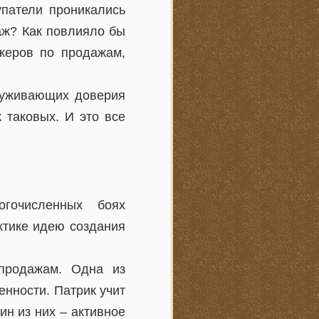
патели проникались
аж? Как повлияло бы
жеров по продажам,
служивающих доверия
 таковых. И это все
гочисленных боях
ктике идею создания
продажам. Одна из
нности. Патрик учит
ин из них – активное