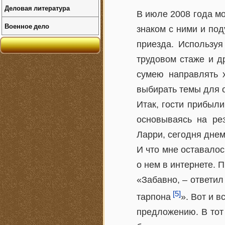
Деловая литература
В июле 2008 года мо
Военное дело
знаком с ними и под
приезда. Используя
трудовом стаже и д
сумею направлять х
выбирать темы для 
Итак, гости прибыли
основываясь на рез
Ларри, сегодня днем
И что мне оставалос
о нем в интернете. 
«Забавно, – ответил
[5]
тарпона
». Вот и 
предложению. В тот 