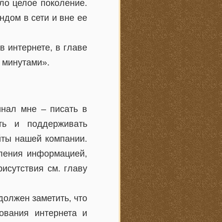
ло целое поколение.
дом в сети и вне ее
в интернете, в главе
 минутами».
инал мне – писать в
ать и поддерживать
йты нашей компании.
вления информацией,
исутствия см. главу
должен заметить, что
ования интернета и