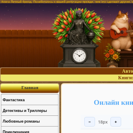
Книга Личный бренд. Позаботьтесь о вашей репутации прежде, чем это сделают другие, 
Авт
Книги
Главная
Фантастика
Онлайн кни
Детективы и Триллеры
Любовные романы
18px
−
+
Приключения