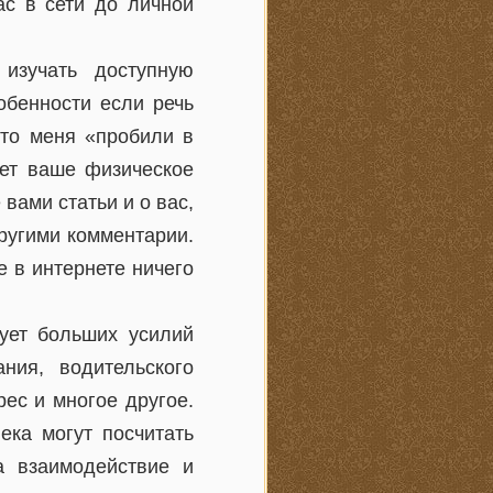
ас в сети до личной
изучать доступную
обенности если речь
что меня «пробили в
ает ваше физическое
вами статьи и о вас,
ругими комментарии.
е в интернете ничего
ует больших усилий
ния, водительского
ес и многое другое.
ека могут посчитать
а взаимодействие и