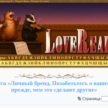
страница 9 – Ларри Линн, Патрик Ситкинс
оры:
А
Б
В
Г
Д
Е
Ж
З
И
Й
К
Л
М
Н
О
П
Р
С
Т
У
Ф
Х
Ч
Ш
Ы
Э
:
А
Б
В
Г
Д
Е
Ж
З
И
Й
К
Л
М
Н
О
П
Р
С
Т
У
Ф
Х
Ц
Ч
Ш
Щ
Ы
га «Личный бренд. Позаботьтесь о ваше
прежде, чем это сделают другие»
🔢 Страница