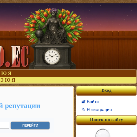
Ю
Я
Э
Ю
Я
Вход
🔐 Войти
й репутации
📝 Регистрация
Поиск по сайту