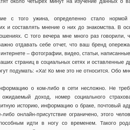
тят около четырех минут на изучение данных о в
ие с того ужина, определенно стало нормой 
х и составлять мнение о них до знакомства. В ос
ошениях. С того вечера мне много раз говорили, 
важно отдавать себе отчет, что ваш бренд опереж
 интернете – фотографии, видео, статьи, написанные 
ваших страниц в социальных сетях и оставленные д
гут подумать: «Ха! Ко мне это не относится. Обо мн
информацию о ком-либо в сети несложно. Не треб
 ожидаемый доход, номер социального страхова
дитную историю, информацию о браке, почтовый адр
е-либо онлайн-присутствие ограничено, этого челов
пособным идти в ногу со временем. Такого род