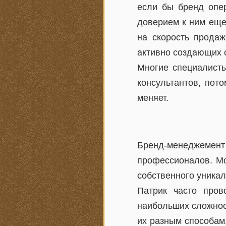
если бы бренд опе
доверием к ним еще
на скорость прода
активно создающих 
Многие специалисты
консультантов, пот
меняет.
Бренд-менеджеме
профессионалов. Мо
собственного уникал
Патрик часто про
наибольших сложнос
их разным способам,