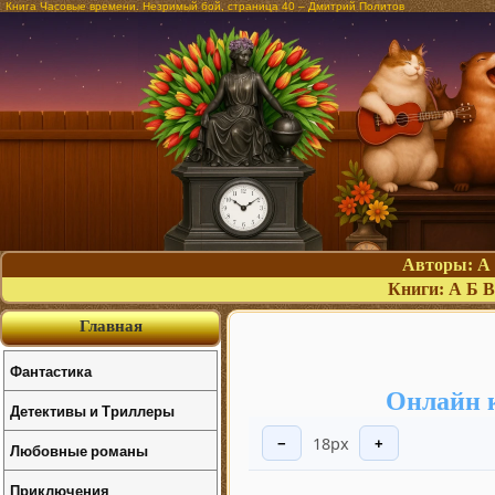
Книга Часовые времени. Незримый бой, страница 40 – Дмитрий Политов
Авторы:
А
Книги:
А
Б
В
Главная
Фантастика
Онлайн 
Детективы и Триллеры
18px
−
+
Любовные романы
Приключения