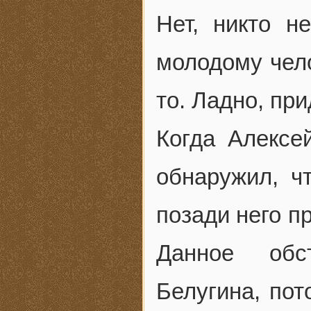
Нет, никто н
молодому чело
то. Ладно, при
Когда Алексе
обнаружил, ч
позади него п
Данное обс
Белугина, пот