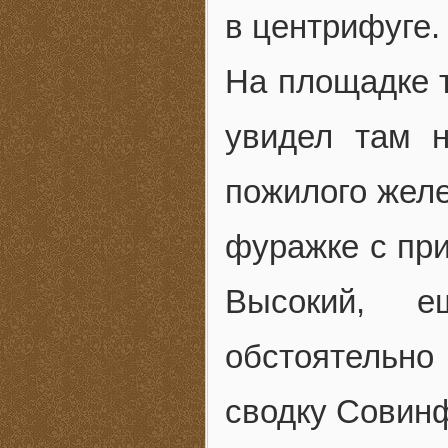
в центрифуге.
На площадке 
увидел там н
пожилого жел
фуражке с при
Высокий, е
обстоятельн
сводку Совин