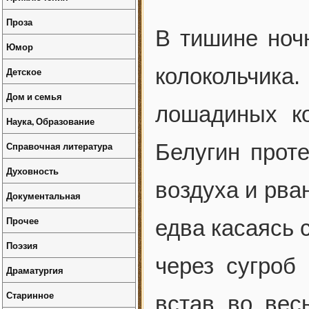
Проза
В тишине ноч
Юмор
колокольчик
Детское
Дом и семья
лошадиных ко
Наука, Образование
Справочная литература
Белугин проте
Духовность
воздуха и рва
Документальная
Прочее
едва касаясь 
Поэзия
через сугроб
Драматургия
Старинное
встав во вес