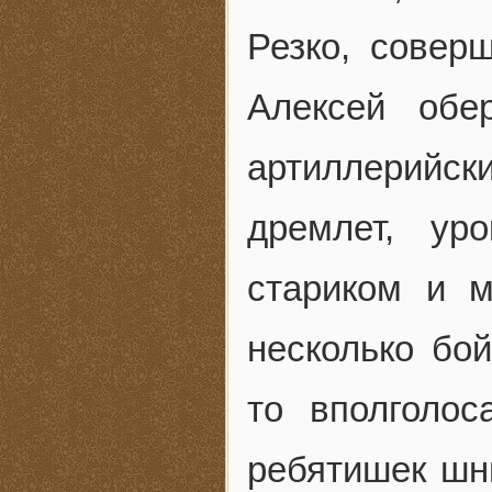
Резко, совер
Алексей обе
артиллерийс
дремлет, ур
стариком и 
несколько бо
то вполголос
ребятишек шн