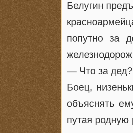
Белугин предъ
красноармейц
попутно за д
железнодорожн
— Что за дед?
Боец, низеньк
объяснять ему
путая родную 