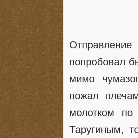
Отправление
попробовал бы
мимо чумазо
пожал плеча
молотком по
Таругиным, т