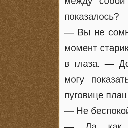
между собой
показалось?
— Вы не сомн
момент старик
в глаза. — Д
могу показа
пуговице плащ
— Не беспокой
— Да как ж