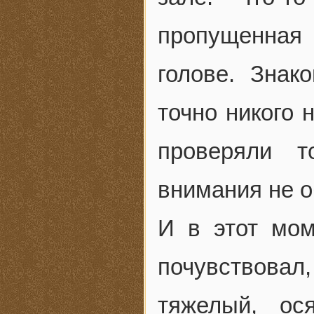
пропущенная
голове. Знак
точно никого 
проверяли т
внимания не о
И в этот мом
почувствова
тяжелый, ос