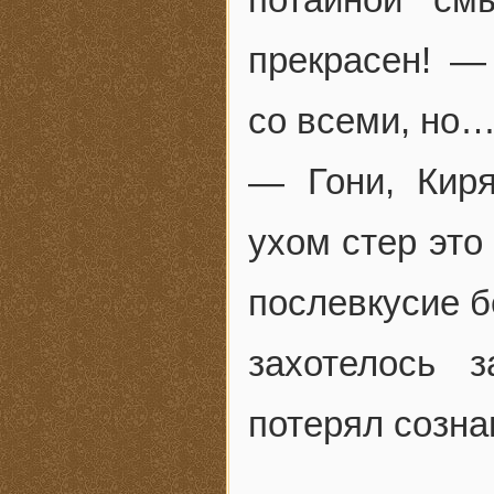
прекрасен! —
со всеми, но
— Гони, Кир
ухом стер это
послевкусие б
захотелось з
потерял созна