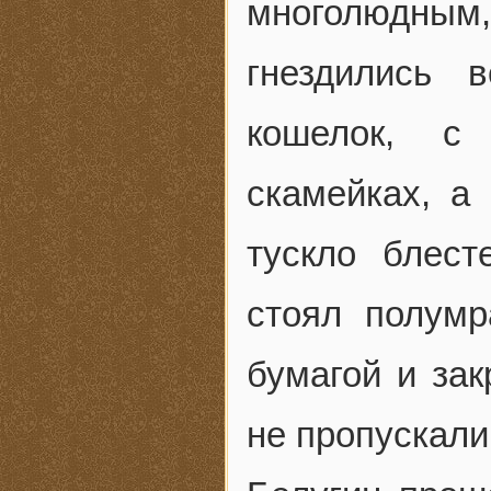
многолюдным,
гнездились 
кошелок, с
скамейках, а
тускло блест
стоял полумр
бумагой и зак
не пропускали