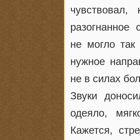
чувствовал,
разогнанное 
не могло так 
нужное направ
не в силах бо
Звуки доноси
одеяло, мяг
Кажется, стр