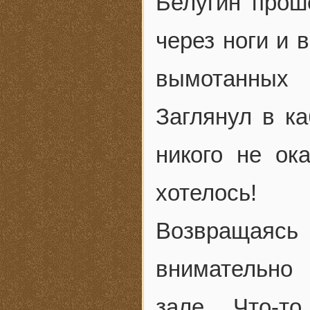
Белугин прош
через ноги и 
вымотанных
Заглянул в ка
никого не ок
хотелось!
Возвращаяс
внимательно
зале. Что-т