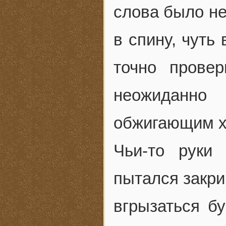
слова было не
в спину, чуть
точно прове
неожиданн
обжигающим х
Чьи-то руки 
пытался закри
вгрызаться бу