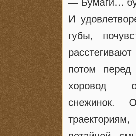
— Бумаги… бу
И удовлетвор
губы, почув
расстегивают
потом перед
хоровод ос
снежинок. 
траекториям,
потайной с