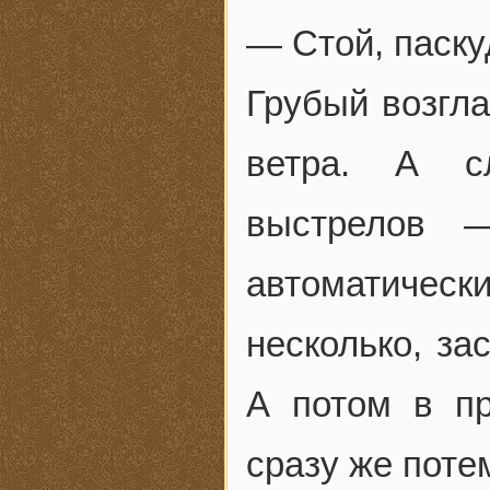
— Стой, паску
Грубый возгла
ветра. А с
выстрелов —
автоматиче
несколько, за
А потом в пр
сразу же поте