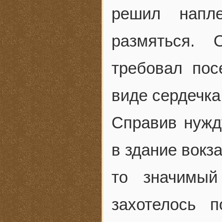
решил напл
размяться. 
требовал пос
виде сердечка
Справив нужд
в здание вокза
то значимый
захотелось 