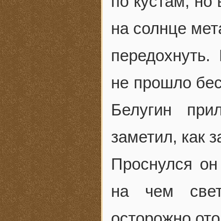
по кустам, но
на солнце мет
передохнуть.
не прошло бес
Белугин при
заметил, как 
Проснулся он 
на чем свет
осторожно ото