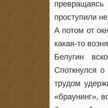
превращаяс
проступили не
А потом от ок
какая-то возн
Белугин вск
Споткнулся о 
трудом удерж
«браунинг», в