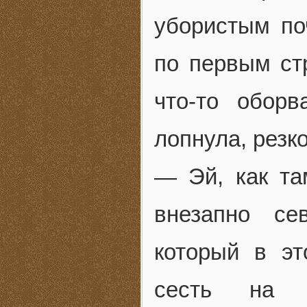
убористым по
по первым стр
что-то оборв
лопнула, резко
— Эй, как та
внезапно се
который в эт
сесть на к