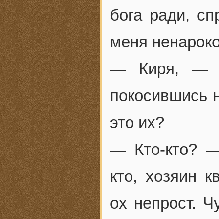
бога ради, сп
меня ненароко
— Киря, — п
покосившись н
это их?
— Кто-кто? 
кто, хозяин к
ох непрост. Ч