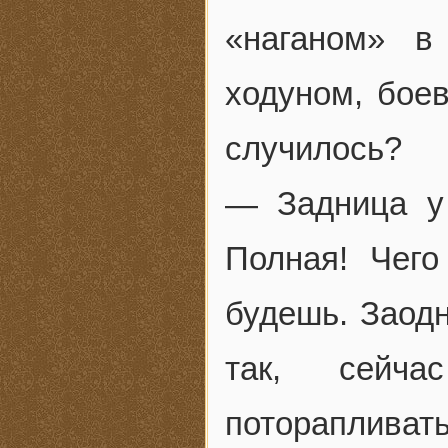
«наганом» в
ходуном, боев
случилось?
— Задница у
Полная! Чего
будешь. Заодн
так, сейч
поторапливат