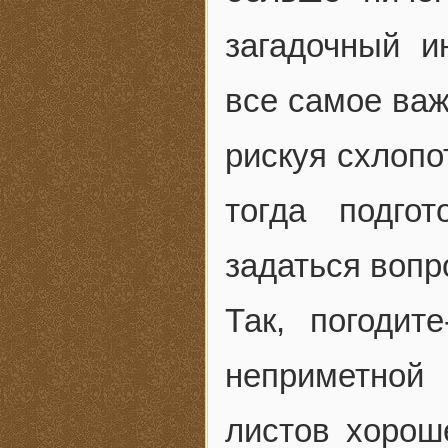
загадочный и
все самое важ
рискуя схлопо
тогда подго
задаться вопр
Так, погодит
неприметной
листов хорош