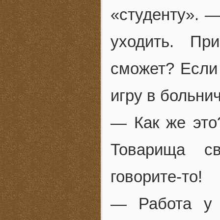
«студенту». —
уходить. Пр
сможет? Если 
игру в больнич
— Как же это
Товарища с
говорите-то!
— Работа у 