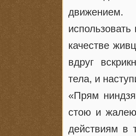
движением
использовать 
качестве живц
вдруг вскрик
тела, и насту
«Прям ниндзя
стою и жалею 
действиям в 