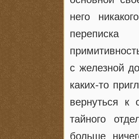
него никаког
переписка
примитивность
с железной до
каких-то приг
вернуться к 
тайного отде
больше ничег