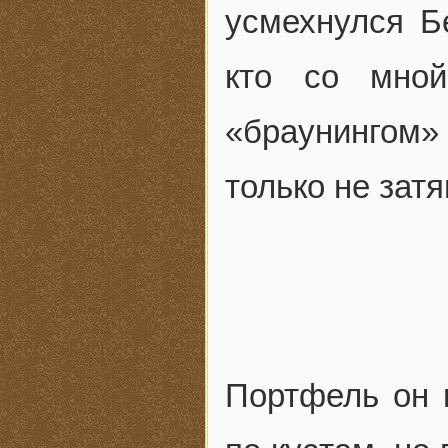
усмехнулся Б
кто со мно
«браунингом»
только не затя
Портфель он 