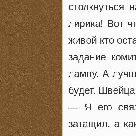
столкнуться н
лирика! Вот ч
живой кто ост
задание коми
лампу. А лучш
будет. Швейца
— Я его свя
затащил, а ка