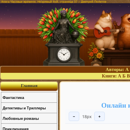
Книга Часовые времени. Незримый бой, страница 37 – Дмитрий Политов
Авторы:
А
Книги:
А
Б
В
Главная
Фантастика
Онлайн 
Детективы и Триллеры
18px
−
+
Любовные романы
Приключения