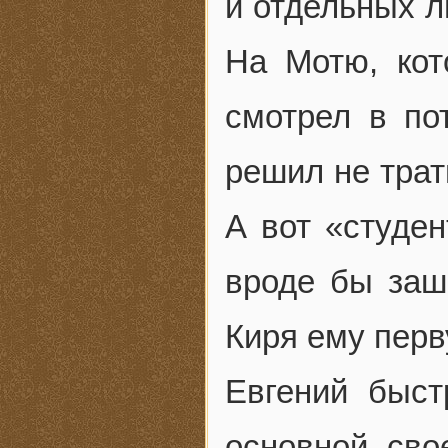
и отдельных л
На Мотю, кот
смотрел в по
решил не трат
А вот «студен
вроде бы заш
Киря ему перв
Евгений быст
основной сво