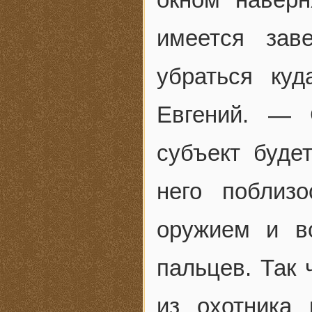
имеется зав
убраться ку
Евгений. — 
субъект будет
него поблиз
оружием и в
пальцев. Так 
из охотника 