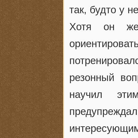
так, будто у н
Хотя он же
ориентирова
потренирова
резонный воп
научил эти
предупрежд
интересующим