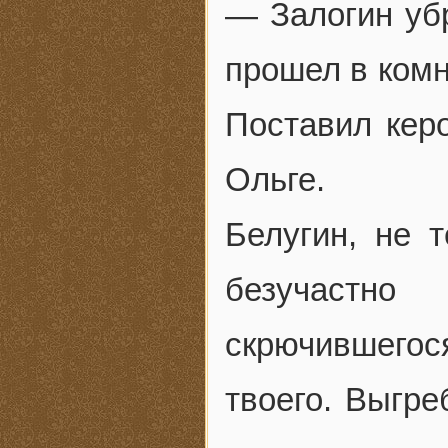
— Залогин уб
прошел в комн
Поставил кер
Ольге.
Белугин, не 
безучастн
скрючившегося
твоего. Выгре