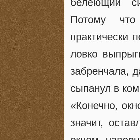
белеющий си
Потому что
практически 
ловко выпрыг
забренчала, 
сыпанул в ком
«Конечно, окн
значит, оста
окном наверн