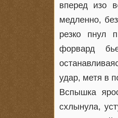
вперед изо в
медленно, без
резко пнул 
форвард б
останавлива
удар, метя в п
Вспышка ярос
схлынула, уст