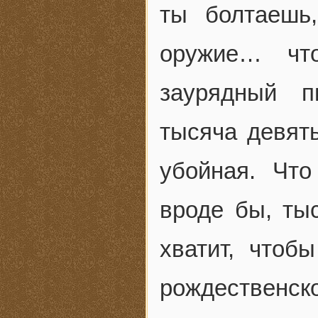
ты болтаешь
оружие… что
заурядный п
тысяча девять
убойная. Что
вроде бы, ты
хватит, чтоб
рождествен