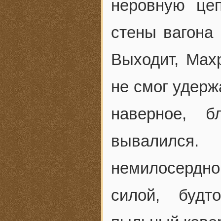
неровную це
стены вагона
Выходит, Мах
не смог удерж
наверное, 
вывалился
немилосердно.
силой, будт