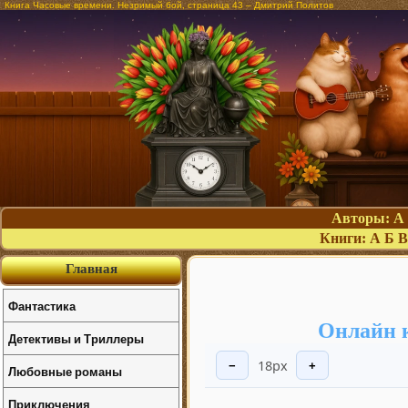
Книга Часовые времени. Незримый бой, страница 43 – Дмитрий Политов
Авторы:
А
Книги:
А
Б
В
Главная
Фантастика
Онлайн 
Детективы и Триллеры
18px
−
+
Любовные романы
Приключения