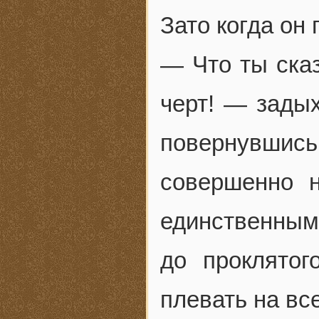
Зато когда он
— Что ты сказ
черт! — задых
повернувшис
совершенно н
единственны
до проклято
плевать на все