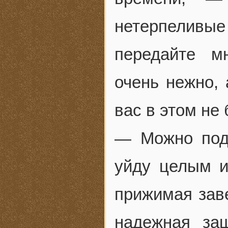
нетерпелив
передайте м
очень нежно, 
вас в этом не 
— Можно поду
уйду целым 
прижимая зав
надежная за