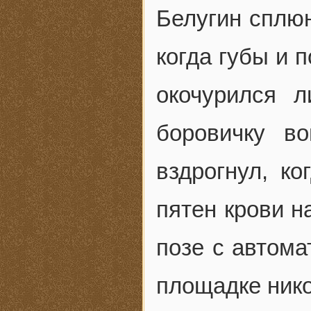
Белугин сплюн
когда губы и 
окочурился л
боровичку во
вздрогнул, ко
пятен крови н
позе с автома
площадке нико