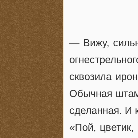
— Вижу, сильн
огнестрельн
сквозила ирон
Обычная штам
сделанная. И 
«Пой, цветик