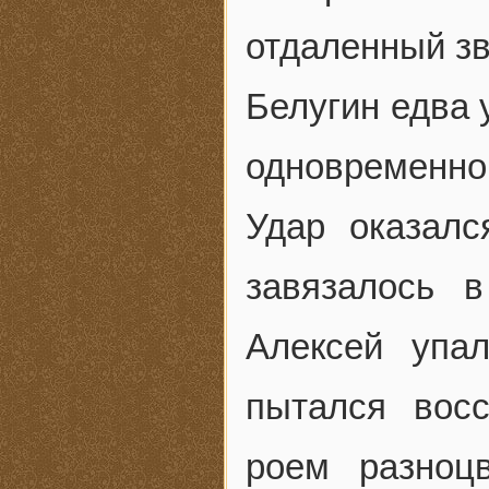
отдаленный зв
Белугин едва 
одновременно
Удар оказалс
завязалось 
Алексей упа
пытался вос
роем разноц