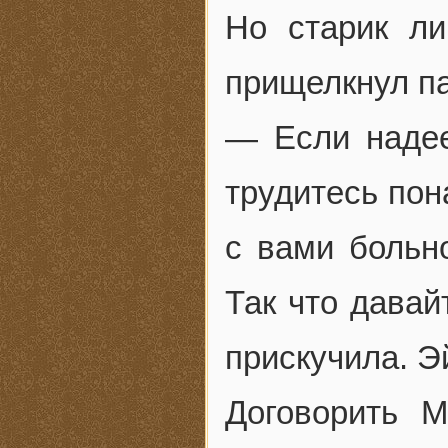
Но старик л
прищелкнул п
— Если надее
трудитесь пон
с вами больн
Так что давай
прискучила. Э
Договорить М