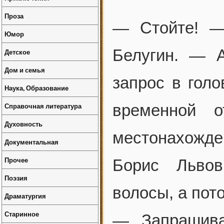
Проза
— Стойте! —
Юмор
Белугин. — 
Детское
Дом и семья
запрос в гол
Наука, Образование
Справочная литература
временной о
Духовность
местонахожден
Документальная
Прочее
Борис Львов
Поэзия
волосы, а пот
Драматургия
Старинное
— Запрашива