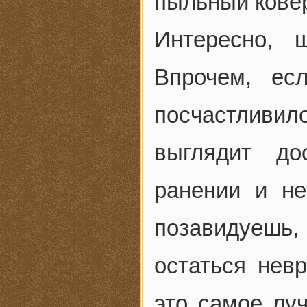
пыльный кове
Интересно,
Впрочем, ес
посчастливи
выглядит до
ранении и не
позавидуешь, 
остаться не
это самое лу