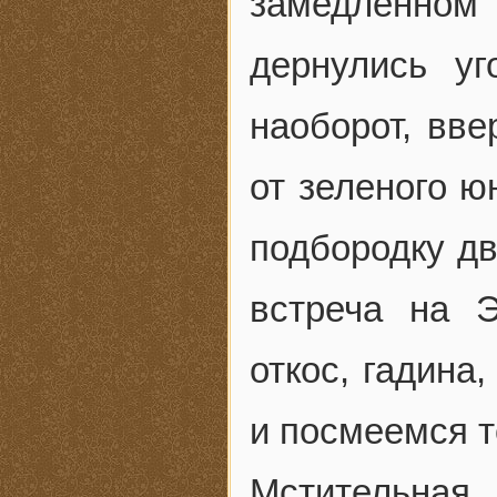
замедленном
дернулись уг
наоборот, вве
от зеленого ю
подбородку дв
встреча на 
откос, гадина
и посмеемся т
Мстительна