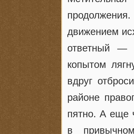
продолжения
движением исх
ответный — 
копытом лягн
вдруг отброс
районе право
пятно. А еще 
в привычно