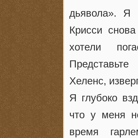
дьявола». Я 
Крисси снова
хотели пог
Представьте
Хеленс, изве
Я глубоко взд
что у меня н
время гарл