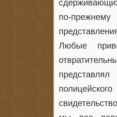
сдерживающих
по-прежн
представления
Любые прив
отвратител
представля
полицейског
свидетельство