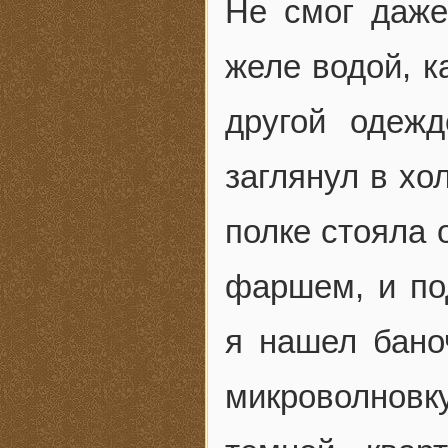
Не смог даже
желе водой, к
другой одежд
заглянул в хо
полке стояла 
фаршем, и по
я нашел бано
микроволновку