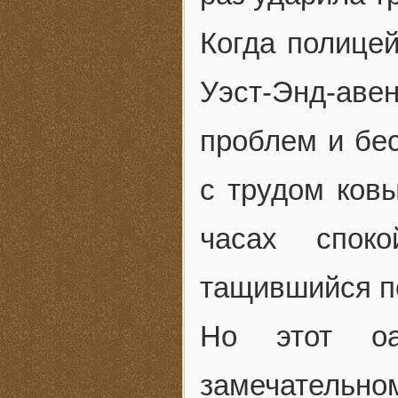
Когда полице
Уэст-Энд-ав
проблем и бес
с трудом ковы
часах споко
тащившийся по
Но этот оа
замечательно