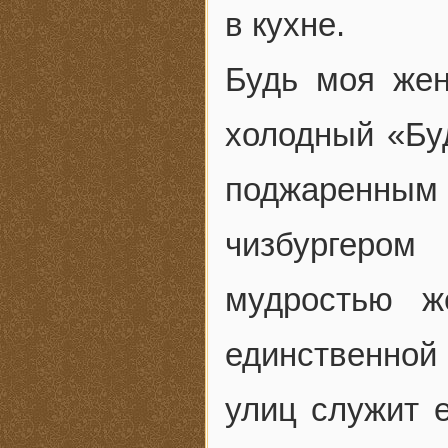
в кухне.
Будь моя жен
холодный «Бу
поджаренны
чизбургером
мудростью ж
единственно
улиц служит е