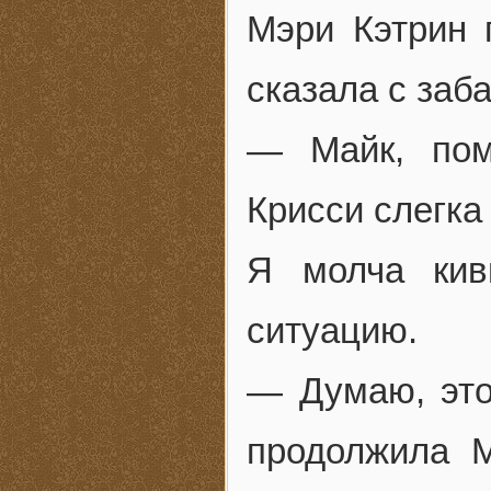
Мэри Кэтрин 
сказала с заб
— Майк, пом
Крисси слегка
Я молча кив
ситуацию.
— Думаю, это
продолжила М