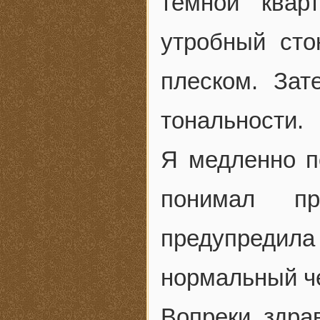
темной квар
утробный сто
плеском. Зат
тональности.
Я медленно по
понимал пр
предупредила 
нормальный че
Вопреки здр