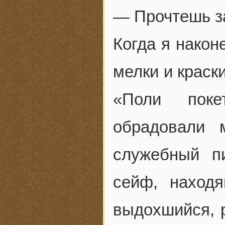
— Прочтешь за
Когда я након
мелки и краск
«Поли поке
обрадовали 
служебный п
сейф, наход
выдохшийся, р