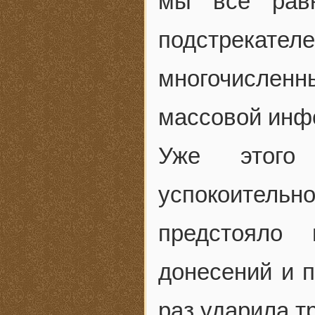
мы все рав
подстрекате
многочисленн
массовой инф
Уже этого 
успокоительн
предстояло 
донесений и 
раз ударила т