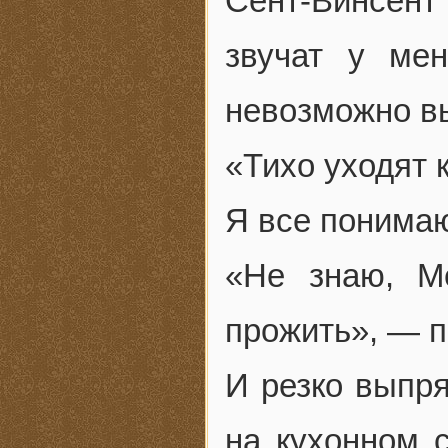
Сент-Винсен
звучат у ме
невозможно вы
«Тихо уходят
Я все понимаю
«Не знаю, М
прожить», — п
И резко выпря
на кухонном 