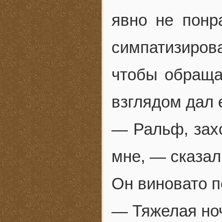
явно не понр
симпатизиро
чтобы обраща
взглядом дал 
— Ральф, зах
мне, — сказал
Он виновато п
— Тяжелая ноч