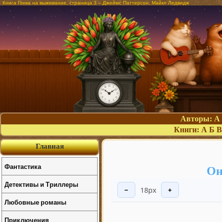
Книга Гонка на выживание, страница 3 – Джеймс Паттерсон, Майкл Ледвидж
Авторы:
А
Книги:
А
Б
В
Главная
Фантастика
Он
Детективы и Триллеры
18px
−
+
Любовные романы
Приключения