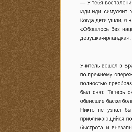
— У тебя воспаление
Иди-иди, симулянт. 
Когда дети ушли, я 
«Обошлось без наци
девушка-ирландка».
Учитель вошел в Бр
по-прежнему опереж
полностью преобраз
был снят. Теперь 
обвисшие баскетбол
Никто не узнал бы
приближающийся пое
быстрота и внезапн