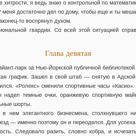
 хитрости, я ведь знаю о контрольной по математи
У меня достаточно дел по дому, чтобы еще и ты меша
наконец-то воспрянул духом.
ональной гвардии. Со всей этой ситуацией спра
Глава девятая
айант-парк за Нью-Йоркской публичной библиотекой 
ая график. Зашел в свой штаб — снятую в Адской
ился. «Ролекс» сменили спортивные часы «Касио»
он надел темные очки, оранжевую спортивную май
ьные шорты.
 в нем элегантного бизнесмена, столкнувшего н
зд — именно поэтому он и переоделся. Для успеха
ость. Следовало разить, словно кобра, и исчезать,