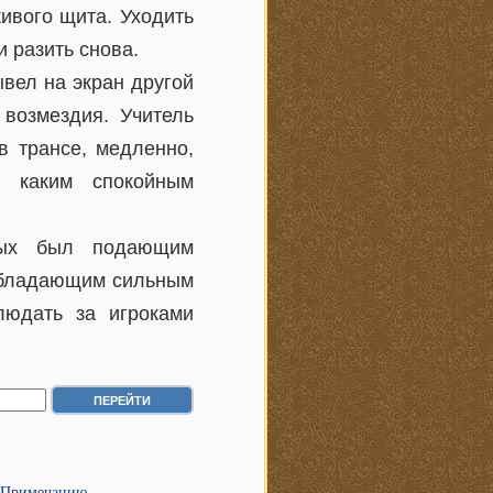
живого щита. Уходить
 разить снова.
ывел на экран другой
возмездия. Учитель
в трансе, медленно,
с каким спокойным
стых был подающим
 обладающим сильным
людать за игроками
 Примечанию