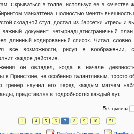
там. Скрываться в толпе, используя ее в качестве 
иринтом Манхэттена. Полностью менять внешность и
стой складной стул, достал из барсетки «трео» и в
 важный документ: четырнадцатистраничный план 
ел длинный кодированный список. Читал, словно 
уя все возможности, рисуя в воображении, 
лнит каждое действие.
ажения он овладел, когда в начале девяно
ы в Принстоне, не особенно талантливым, просто
о тренер научил его перед каждым матчем наб
анды, представляя в подробностях каждый аут.
🔢 Страница
1
…
4
5
6
7
8
9
10
…
51
ься к просмотру книги
Перейти к Оглавлению
Перейти к