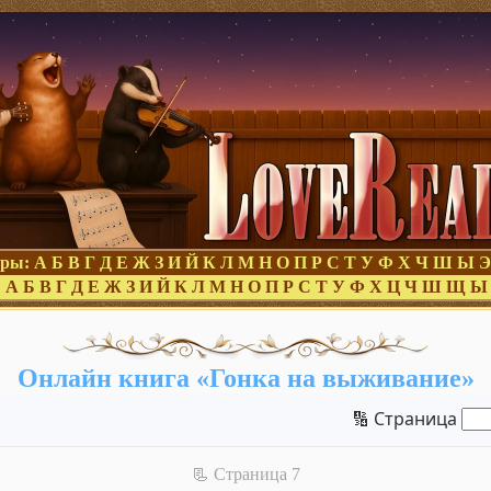
оры:
А
Б
В
Г
Д
Е
Ж
З
И
Й
К
Л
М
Н
О
П
Р
С
Т
У
Ф
Х
Ч
Ш
Ы
Э
:
А
Б
В
Г
Д
Е
Ж
З
И
Й
К
Л
М
Н
О
П
Р
С
Т
У
Ф
Х
Ц
Ч
Ш
Щ
Ы
Онлайн книга «Гонка на выживание»
🔢 Страница
📃 Cтраница 7