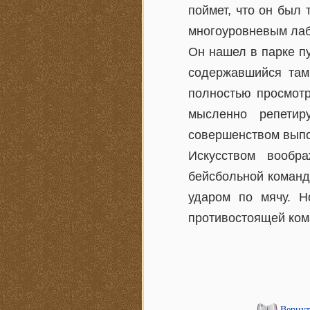
поймет, что он был 
многоуровневым лаб
Он нашел в парке пу
содержавшийся там
полностью просмотр
мысленно репетир
совершенством выпо
Искусством вообр
бейсбольной команд
ударом по мячу. Н
противостоящей ком
Вернут