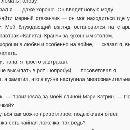
 ломать голову.
зал я. — Даже хорошо. Он введет новую моду.
найти мерный стаканчик — он мог находиться где 
ву. Мой блуждающий взгляд остановился на стар
завтрак «Капитан Кранч» за кухонным столом.
хороши в любви и особенно на войне, — сказал я, в
халата.
, папа, я просто завтракал.
е высыпать в рот. Попробуй, — посоветовал я.
, я заметил, что в кухне наступила многозначительн
к, — произнесла за моей спиной Мэри Кэтрин. — Поз
ечкой?
ться как можно приветливее, подыскивая ответ.
а есть чайная ложечка, так ведь?