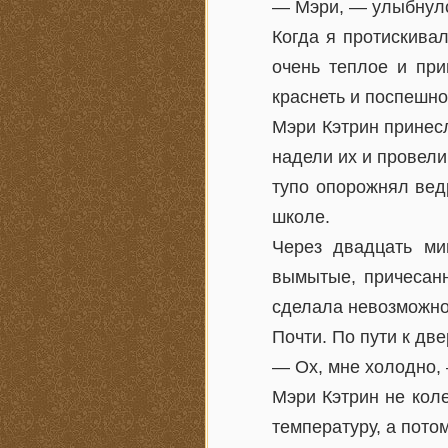
— Мэри, — улыбнулс
Когда я протискива
очень теплое и при
краснеть и поспешно
Мэри Кэтрин принес
надели их и провели
тупо опорожнял вед
школе.
Через двадцать ми
вымытые, причесан
сделала невозможно
Почти. По пути к две
— Ох, мне холодно,
Мэри Кэтрин не кол
температуру, а потом