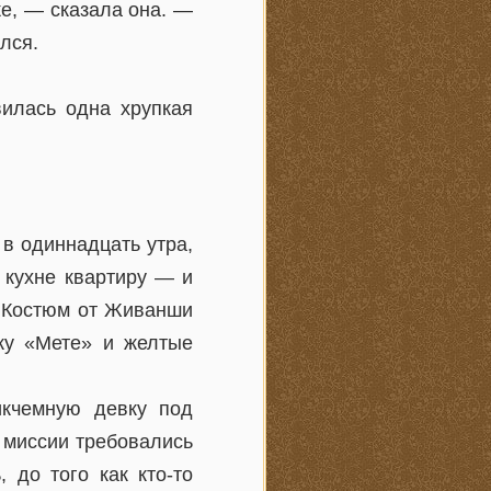
ке, — сказала она. —
лся.
вилась одна хрупкая
в одиннадцать утра,
 кухне квартиру — и
. Костюм от Живанши
ку «Мете» и желтые
икчемную девку под
 миссии требовались
 до того как кто-то