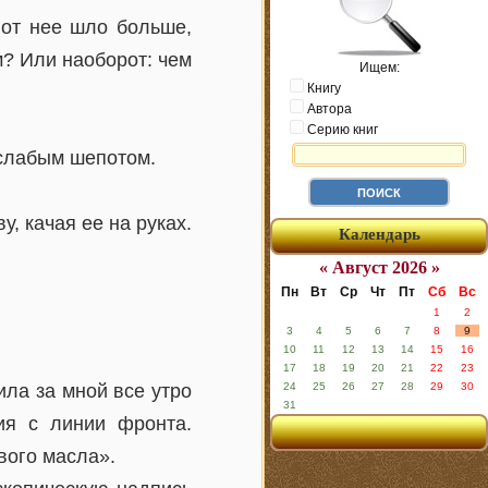
 от нее шло больше,
м? Или наоборот: чем
Ищем:
Книгу
Автора
Серию книг
 слабым шепотом.
, качая ее на руках.
Календарь
« Август 2026 »
Пн
Вт
Ср
Чт
Пт
Сб
Вс
1
2
3
4
5
6
7
8
9
10
11
12
13
14
15
16
17
18
19
20
21
22
23
ла за мной все утро
24
25
26
27
28
29
30
31
ия с линии фронта.
вого масла».