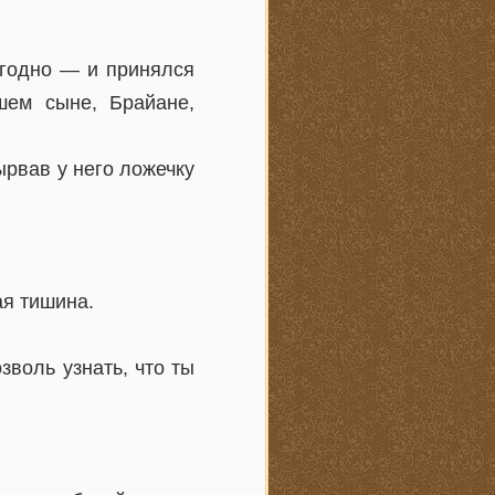
угодно — и принялся
шем сыне, Брайане,
ырвав у него ложечку
ая тишина.
воль узнать, что ты