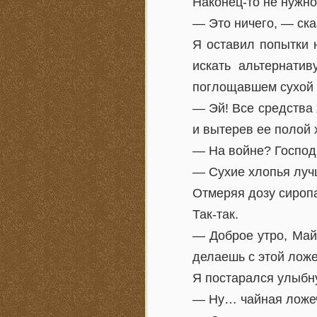
Наконец-то не нужно
— Это ничего, — ска
Я оставил попытки 
искать альтернати
поглощавшем сухой 
— Эй! Все средства 
и вытерев ее полой 
— На войне? Господи
— Сухие хлопья лучш
Отмеряя дозу сиропа
Так-так.
— Доброе утро, Май
делаешь с этой лож
Я постарался улыбну
— Ну… чайная ложечк