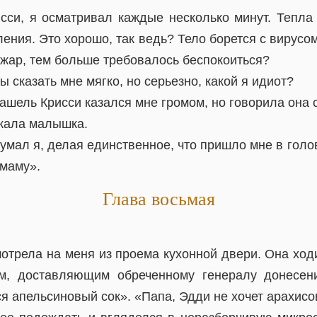
си, я осматривал каждые несколько минут. Тепла
ления. Это хорошо, так ведь? Тело борется с вирусо
 жар, тем больше требовалось беспокоиться?
ы сказать мне мягко, но серьезно, какой я идиот?
ашель Крисси казался мне громом, но говорила она
кала малышка.
умал я, делая единственное, что пришло мне в голову
 маму».
Глава восьмая
отрела на меня из проема кухонной двери. Она ходи
м, доставляющим обреченному генералу донесен
ся апельсиновый сок». «Папа, Эдди не хочет арахисо