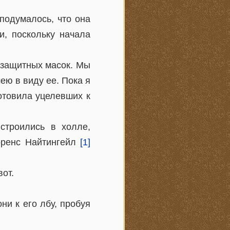
подумалось, что она
и, поскольку начала
 защитных масок. Мы
ею в виду ее. Пока я
отовила уцелевших к
строились в холле,
оренс Найтингейл
[1]
вот.
и к его лбу, пробуя