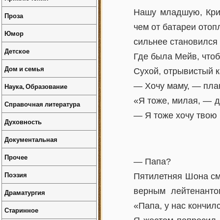
Нашу младшую, Крис
Проза
чем от батареи отоп
Юмор
сильнее становился
Детское
Где была Мейв, чтоб
Дом и семья
Сухой, отрывистый к
— Хочу маму, — пла
Наука, Образование
«Я тоже, милая, — д
Справочная литература
— Я тоже хочу твою
Духовность
Документальная
Прочее
— Папа?
Поэзия
Пятилетняя Шона см
верным лейтенанто
Драматургия
«Папа, у нас кончил
Старинное