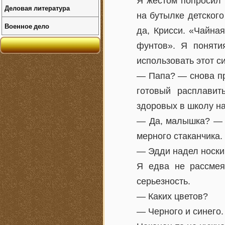
Я жестом попросил 
Деловая литература
на бутылке детского
Военное дело
да, Крисси. «Чайна
фунтов». Я поняти
использовать этот с
— Папа? — снова пр
готовый расплавит
здоровых в школу на
— Да, малышка? — к
мерного стаканчика.
— Эдди надел носки 
Я едва не рассмея
серьезность.
— Каких цветов?
— Черного и синего.