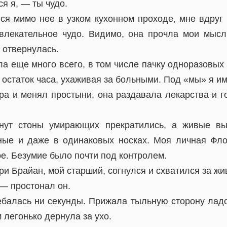
я я, — ты чудо.
лся мимо нее в узком кухонном проходе, мне вдруг 
влекательное чудо. Видимо, она прочла мои мысл
 отвернулась.
ла еще много всего, в том числе пачку одноразовых
 остаток часа, ухаживая за больными. Под «мы» я им
ра и менял простыни, она раздавала лекарства и г
нут стоны умирающих прекратились, а живые вы
ные и даже в одинаковых носках. Моя личная Фл
е. Безумие было почти под контролем.
ри Брайан, мой старший, согнулся и схватился за жи
 — простонал он.
ебалась ни секунды. Прижала тыльную сторону ладон
 легонько дернула за ухо.