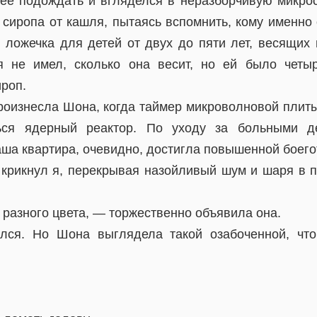
ее подождать и вгляделся в неразборчивую микро
 сиропа от кашля, пытаясь вспомнить, кому именно
я ложечка для детей от двух до пяти лет, весящих
я не имел, сколько она весит, но ей было четы
ироп.
оизнесла Шона, когда таймер микроволновой плиты
ься ядерный реактор. По уходу за больными д
ша квартира, очевидно, достигла повышенной боего
рикнул я, перекрывая назойливый шум и шаря в п
разного цвета, — торжественно объявила она.
лся. Но Шона выглядела такой озабоченной, что