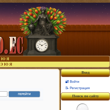
Ю
Я
Э
Ю
Я
Вход
🔐 Войти
📝 Регистрация
Поиск по сайту