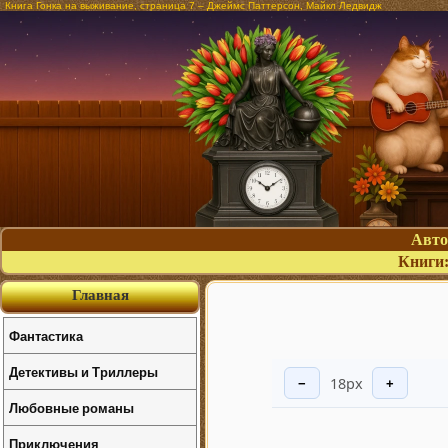
Книга Гонка на выживание, страница 7 – Джеймс Паттерсон, Майкл Ледвидж
Авт
Книги
Главная
Фантастика
Детективы и Триллеры
18px
−
+
Любовные романы
Приключения