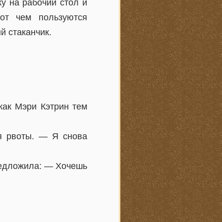
у на рабочий стол и
от чем пользуются
й стаканчик.
как Мэри Кэтрин тем
я рвоты. — Я снова
предложила: — Хочешь