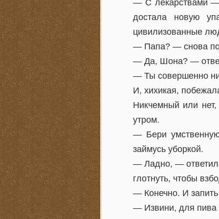
— С лекарствами — 
достала новую уп
цивилизованные люд
— Папа? — снова по
— Да, Шона? — ответ
— Ты совершенно н
И, хихикая, побежал
Никчемный или нет,
утром.
— Бери умственную
займусь уборкой.
— Ладно, — ответила
глотнуть, чтобы взб
— Конечно. И запить
— Извини, для пива