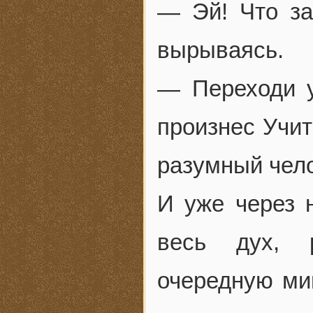
— Эй! Что за
вырываясь.
— Переходи у
произнес Учит
разумный чело
И уже через 
весь дух, 
очередную ми