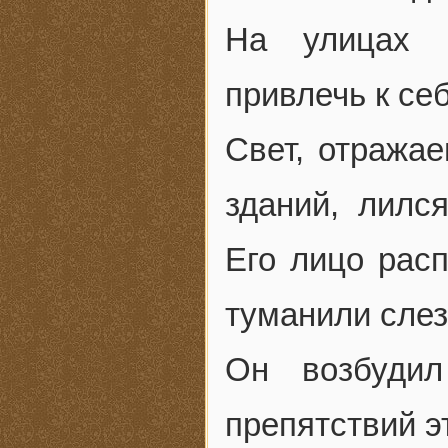
На улицах п
привлечь к се
Свет, отража
зданий, лилс
Его лицо рас
туманили слез
Он возбудил
препятствий э