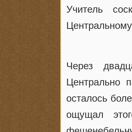
Учитель сос
Центральному 
Через двад
Центрально п
осталось боле
ощущал этог
фешенебельну