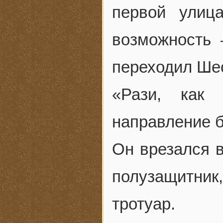
первой улиц
возможность
переходил Ше
«Рази, как
направление б
Он врезался в
полузащитник,
тротуар.