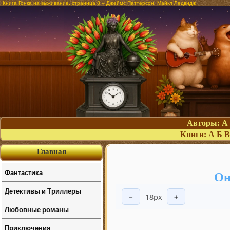
Книга Гонка на выживание, страница 8 – Джеймс Паттерсон, Майкл Ледвидж
Авторы:
А
Книги:
А
Б
В
Главная
Фантастика
Он
Детективы и Триллеры
18px
−
+
Любовные романы
Приключения