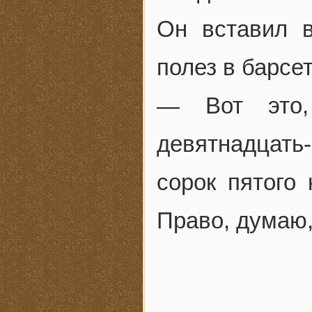
Он вставил в
полез в барсе
— Вот это,
девятнадцать
сорок пятого 
Право, думаю,