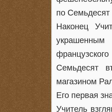
по Семьдесят 
Наконец Учи
украшенным 
французско
Семьдесят в
магазином Ра
Его первая зн
Учитель взгля