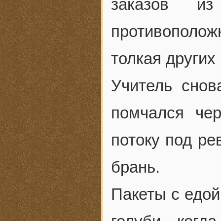
заказов и
противополож
толкая других
Учитель снов
помчался чер
потоку под ре
брань.
Пакеты с едой