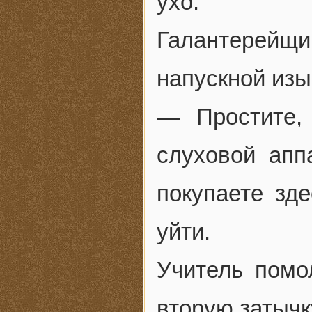
ухо.
Галантерейщ
напускной изы
— Простите,
слуховой апп
покупаете зд
уйти.
Учитель помо
вторую затычк