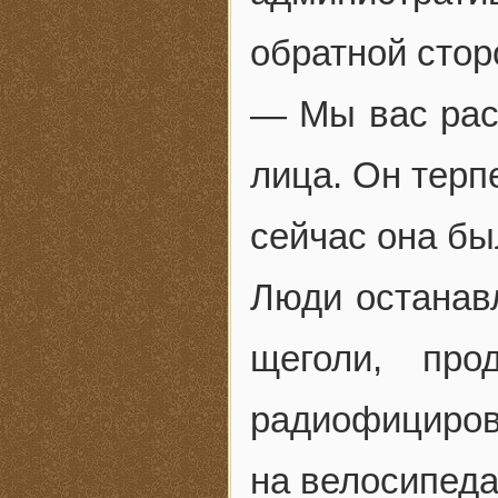
обратной стор
— Мы вас рас
лица. Он терпе
сейчас она был
Люди останавл
щеголи, про
радиофициро
на велосипеда