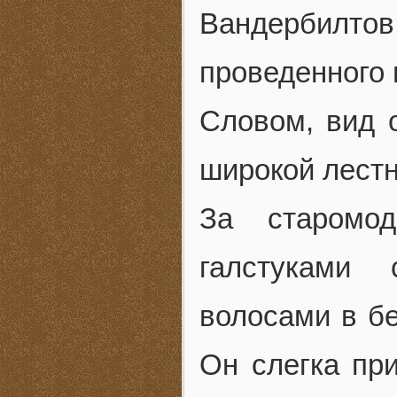
Вандербилто
проведенного 
Словом, вид 
широкой лестн
За старомо
галстуками
волосами в бе
Он слегка пр