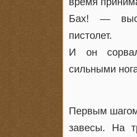
время принима
Бах! — выс
пистолет.
И он сорвал
сильными ног
Первым шагом
завесы. На 