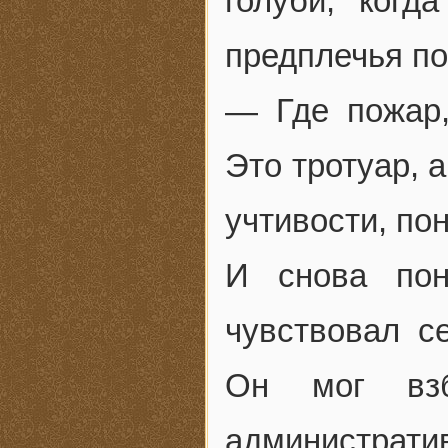
голуби, когд
предплечья по
— Где пожар
Это тротуар, 
учтивости, по
И снова пон
чувствовал с
Он мог взб
администра