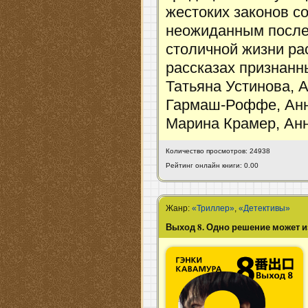
жестоких законов с
неожиданным после
столичной жизни ра
рассказах признанн
Татьяна Устинова, 
Гармаш-Роффе, Анн
Марина Крамер, Ан
Количество просмотров: 24938
Рейтинг онлайн книги: 0.00
Жанр:
«Триллер»
,
«Детективы»
Выход 8. Одно решение может и