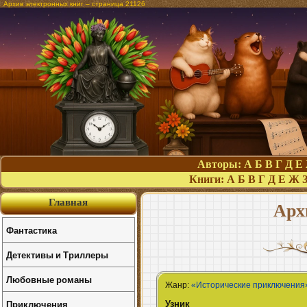
Архив электронных книг – страница 21126
Авторы:
А
Б
В
Г
Д
Е
Книги:
А
Б
В
Г
Д
Е
Ж
Главная
Арх
Фантастика
Детективы и Триллеры
Любовные романы
Жанр:
«Исторические приключения
Узник
Приключения