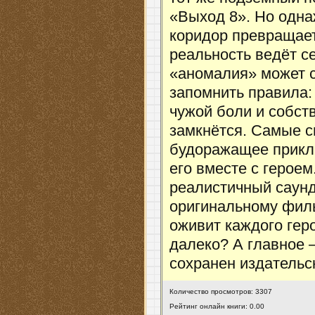
«Выход 8». Но одна
коридор превращает
реальность ведёт с
«аномалия» может с
запомнить правила:
чужой боли и собст
замкнётся. Самые с
будоражащее приклю
его вместе с героем
реалистичный саунд
оригинальному филь
оживит каждого геро
далеко? А главное 
сохранен издательск
Количество просмотров: 3307
Рейтинг онлайн книги: 0.00