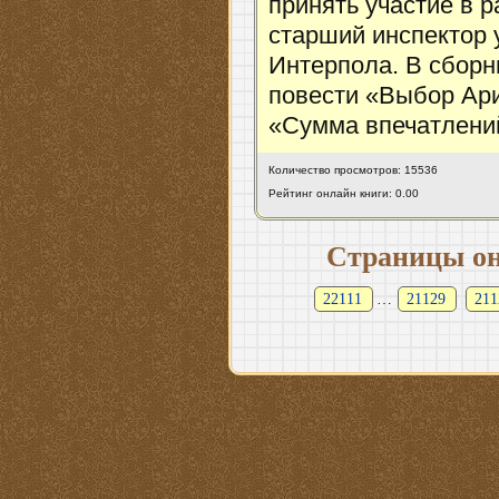
принять участие в 
старший инспектор 
Интерпола. В сбор
повести «Выбор Ар
«Сумма впечатлени
Количество просмотров: 15536
Рейтинг онлайн книги: 0.00
Страницы он
22111
…
21129
211