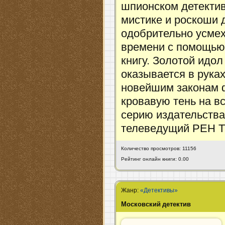
шпионском детекти
мистике и роскоши 
одобрительно усмех
времени с помощью 
книгу. Золотой идо
оказывается в руках
новейшим законам ф
кровавую тень на в
серию издательства
телеведущий РЕН Т
Количество просмотров: 11156
Рейтинг онлайн книги: 0.00
Жанр:
«Детективы»
Московский детектив