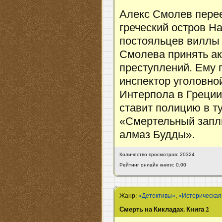
Алекс Смолев перее
греческий остров Н
постояльцев виллы 
Смолева принять ак
преступлений. Ему 
инспектор уголовно
Интерпола в Греции
ставит полицию в т
«Смертельный заплы
алмаз Будды».
Количество просмотров: 20324
Рейтинг онлайн книги: 0.00
Жанр:
«Детективы»
,
«Историческая
Смерть на Кикладах. Книга 2