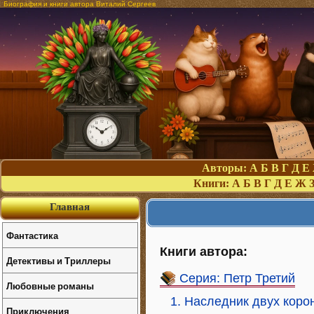
Биография и книги автора Виталий Сергеев
Авторы:
А
Б
В
Г
Д
Е
Книги:
А
Б
В
Г
Д
Е
Ж
Главная
Фантастика
Книги автора:
Детективы и Триллеры
Серия: Петр Третий
Любовные романы
1. Наследник двух коро
Приключения