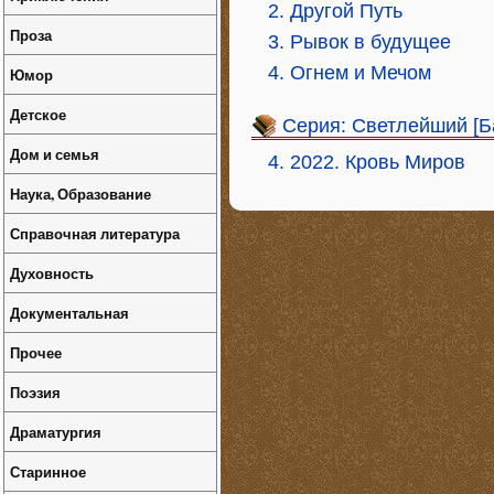
2. Другой Путь
Проза
3. Рывок в будущее
4. Огнем и Мечом
Юмор
Детское
Серия: Светлейший [Б
Дом и семья
4. 2022. Кровь Миров
Наука, Образование
Справочная литература
Духовность
Документальная
Прочее
Поэзия
Драматургия
Старинное