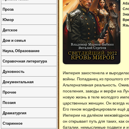
Абз
Проза
Сл
Зна
Юмор
Вре
Язы
Детское
Дом и семья
Наука, Образование
Справочная литература
Духовность
Империя закостенела и выродилас
войны. Попаданец из прошлого от
Документальная
Альтернативная реальность. Оживл
поселения, заводы и верфи на Лу
Прочее
новую жизнь в теле молодого имп
Поэзия
царственных женщин. Он всегда н
Его геном модифицировали ещё до
Драматургия
Империи на далёком межзвёздном
он открывает путь для таких, как 
Старинное
баталии, немыслимые подвиги и и