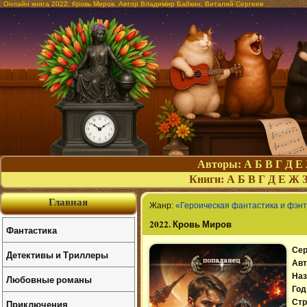
Онлайн книга 2022. Кровь Миров. Автор Владимир Бабкин, Виталий Сергеев
Авторы:
А
Б
В
Г
Д
Е
Книги:
А
Б
В
Г
Д
Е
Ж
Главная
Жанр:
«Героическая фантастика и фэн
2022. Кровь Миров
Фантастика
Сер
Детективы и Триллеры
Авт
Наз
Любовные романы
Год
Приключения
Стр