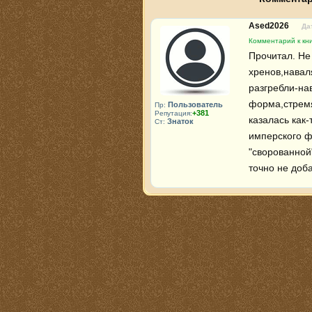
Ased2026
Да
Комментарий к кни
Прочитал. Не
хренов,навал
разгребли-на
форма,стрем
Пользователь
Пр:
+381
Репутация:
казалась как-
Знаток
Ст:
имперского ф
"сворованной
точно не доб