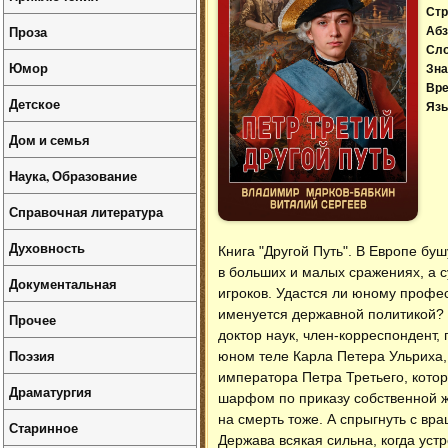
Стр
Проза
Абз
Сл
Юмор
Зна
Вре
Детское
Язы
Дом и семья
Наука, Образование
Справочная литература
Духовность
Книга "Другой Путь". В Европе бу
в больших и малых сражениях, а с
Документальная
игроков. Удастся ли юному профес
именуется державной политикой? 
Прочее
доктор наук, член-корреспондент,
Поэзия
юном теле Карла Петера Ульриха, 
императора Петра Третьего, кото
Драматургия
шарфом по приказу собственной ж
на смерть тоже. А спрыгнуть с вр
Старинное
Держава всякая сильна, когда уст