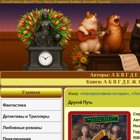
Онлайн книга Другой Путь. Автор Владимир Бабкин, Виталий Сергеев
Авторы:
А
Б
В
Г
Д
Е
Книги:
А
Б
В
Г
Д
Е
Ж
Главная
Жанр:
«Альтернативная история»
,
«По
Другой Путь
Фантастика
Сер
Детективы и Триллеры
Авт
Наз
Любовные романы
Год
Приключения
ISB