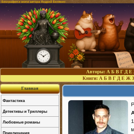
Биография и книги автора Андрей Белянин
Авторы:
А
Б
В
Г
Д
Е
Книги:
А
Б
В
Г
Д
Е
Ж
Главная
Фантастика
Р
Детективы и Триллеры
1
Любовные романы
м
Приключения