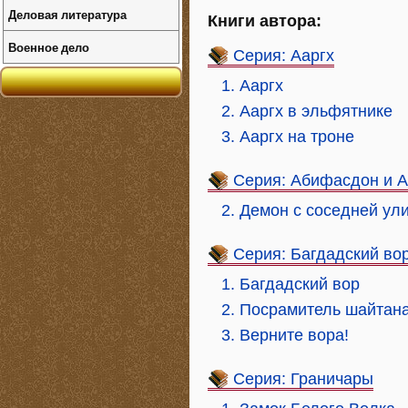
Деловая литература
Книги автора:
Военное дело
Серия: Ааргх
1. Ааргх
2. Ааргх в эльфятнике
3. Ааргх на троне
Серия: Абифасдон и 
2. Демон с соседней ул
Серия: Багдадский во
1. Багдадский вор
2. Посрамитель шайтан
3. Верните вора!
Серия: Граничары