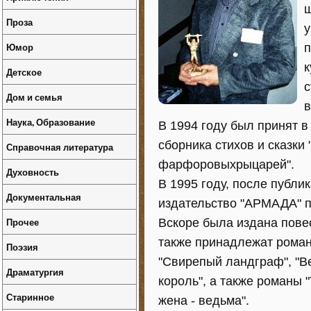
ш
Проза
у
Юмор
п
к
Детское
с
Дом и семья
в
Наука, Образование
В 1994 году был принят в
сборника стихов и сказки
Справочная литература
фарфоровыхрыцарей".
Духовность
В 1995 году, после публи
Документальная
издательство "АРМАДА" 
Прочее
Вскоре была издана пове
также принадлежат романы
Поэзия
"Свирепый ландграф", "В
Драматургия
король", а также романы 
Старинное
жена - ведьма".