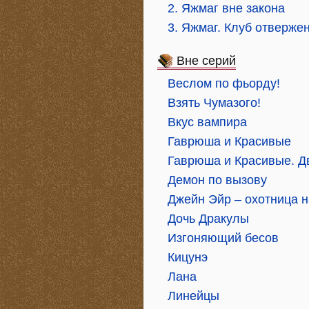
2. Яжмаг вне закона
3. Яжмаг. Клуб отверже
Вне серий
Веслом по фьорду!
Взять Чумазого!
Вкус вампира
Гаврюша и Красивые
Гаврюша и Красивые. 
Демон по вызову
Джейн Эйр – охотница н
Дочь Дракулы
Изгоняющий бесов
Кицунэ
Лана
Линейцы