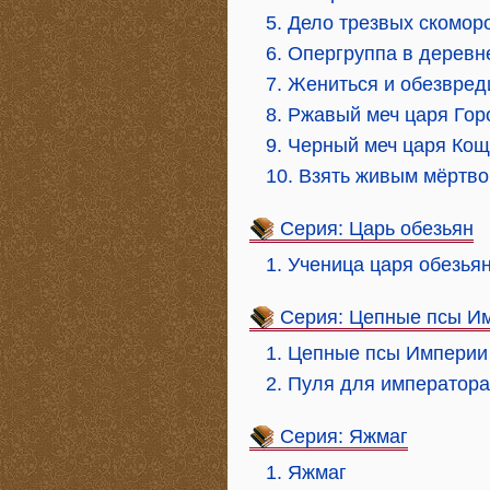
5. Дело трезвых скомор
6. Опергруппа в деревн
7. Жениться и обезвред
8. Ржавый меч царя Гор
9. Черный меч царя Ко
10. Взять живым мёртво
Серия: Царь обезьян
1. Ученица царя обезья
Серия: Цепные псы И
1. Цепные псы Империи
2. Пуля для императора
Серия: Яжмаг
1. Яжмаг