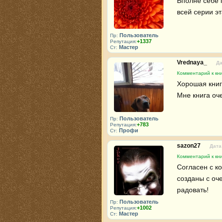
Вполне себе п
всей серии эт
Пользователь
Пр:
+1337
Репутация:
Мастер
Ст:
Vrednaya_
Да
Комментарий к кни
Хорошая книг
Мне книга оч
Пользователь
Пр:
+783
Репутация:
Профи
Ст:
sazon27
Дата
Комментарий к кни
Согласен с к
созданы с оч
радовать!
Пользователь
Пр:
+1002
Репутация:
Мастер
Ст: