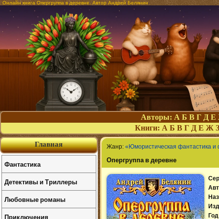
Онлайн книга Опергруппа в деревне. Автор Андрей Белянин
Авторы:
А
Б
В
Г
Д
Е
Книги:
А
Б
В
Г
Д
Е
Ж
Главная
Жанр:
«Юмористическая фантастика и
Опергруппа в деревне
Фантастика
Сер
Детективы и Триллеры
Авт
Наз
Любовные романы
Изд
Приключения
Год