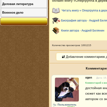
онлайн книгу «Опергруппа в дерев
Деловая литература
Читать книгу « Опергруппа в дер
Военное дело
Биография автора - Андрей Бел
Книги автора - Андрей Белянин
Количество просмотров: 1001215
🔐 Добавление комментариев 
Комментарии
ogen
Дата: 15
Комментарий к кни
достойная кн
сюжет как вс
автором со зн
Пользователь
Пр: