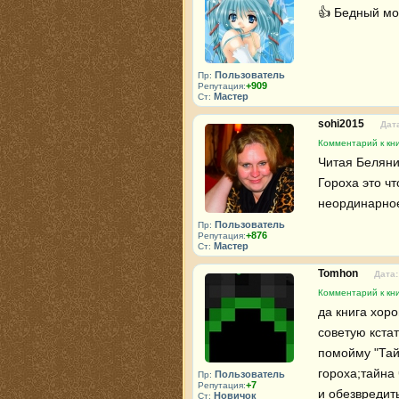
👍 Бедный мо
Пользователь
Пр:
+909
Репутация:
Мастер
Ст:
sohi2015
Дата
Комментарий к кни
Читая Беляни
Гороха это чт
неординарное
Пользователь
Пр:
+876
Репутация:
Мастер
Ст:
Tomhon
Дата:
Комментарий к кни
да книга хор
советую кстат
помойму "Тай
гороха;тайна
Пользователь
Пр:
+7
Репутация:
и обезвредит
Новичок
Ст: