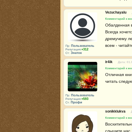
Vezuchayalu
Комментарий к кни
Обалденная ве
Всегда хочетс
дремучему лес
всем - читайт
Пользователь
Пр:
+312
Репутация:
Знаток
Ст:
ir4ik
Дата: 01.
Комментарий к кни
Отличная книг
читать следую
Пользователь
Пр:
+593
Репутация:
Профи
Ст:
sonikklukva
Комментарий к кни
Восхитительн
слышите нас.