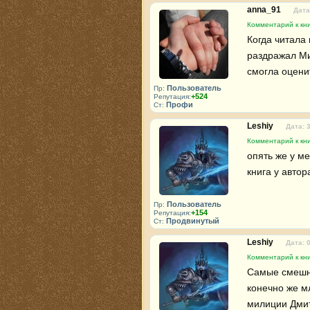
anna_91
Дата
Комментарий к кни
Когда читала 
раздражал Мит
смогла оцени
Пользователь
Пр:
+524
Репутация:
Профи
Ст:
Leshiy
Дата: 
Комментарий к кни
опять же у м
книга у автор
Пользователь
Пр:
+154
Репутация:
Продвинутый
Ст:
Leshiy
Дата: 
Комментарий к кни
Самые смешны
конечно же м
милиции Дми