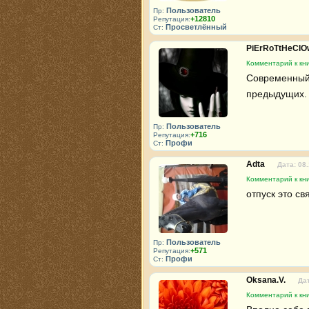
Пользователь
Пр:
+12810
Репутация:
Просветлённый
Ст:
PiErRoTtHeCl
Комментарий к кни
Современный "
предыдущих. 
Пользователь
Пр:
+716
Репутация:
Профи
Ст:
Adta
Дата: 08
Комментарий к кни
отпуск это св
Пользователь
Пр:
+571
Репутация:
Профи
Ст:
Oksana.V.
Дат
Комментарий к кни