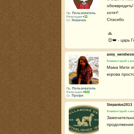
обежвредить! 
хотят!

Пользователь
Пр:
+11
Репутация:
Спасибо.

Новичок
Ст:
 🙏 

 😌👑 - царь 
anny_wenthest
Комментарий к кни
Мама Мити эт
корова просто
Пользователь
Пр:
+622
Репутация:
Профи
Ст:
Stepanius2013
Комментарий к кни
Замечательна
продолжения 