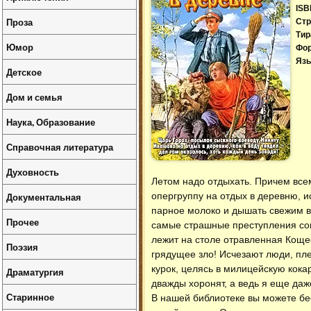
ISB
Проза
Стр
Тир
Юмор
Фо
Язы
Детское
Дом и семья
Наука, Образование
Справочная литература
Духовность
Летом надо отдыхать. Причем все
Документальная
опергруппу на отдых в деревню, и
парное молоко и дышать свежим во
Прочее
самые страшные преступления сов
лежит на столе отравленная Кощее
Поэзия
грядущее зло! Исчезают люди, пле
курок, целясь в милицейскую кокар
Драматургия
дважды хоронят, а ведь я еще даж
Старинное
В нашей библиотеке вы можете б