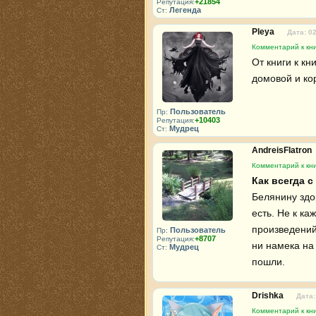
+21854
Репутация:
Легенда
Ст:
Pleya
Дата: 0
Комментарий к кни
От книги к кн
домовой и ко
Пользователь
Пр:
+10403
Репутация:
Мудрец
Ст:
AndreisFlatron
Комментарий к кни
Как всегда с
Белянину здо
есть. Не к к
произведений.
Пользователь
Пр:
+8707
Репутация:
ни намека на
Мудрец
Ст:
пошли.
Drishka
Дата:
Комментарий к кни