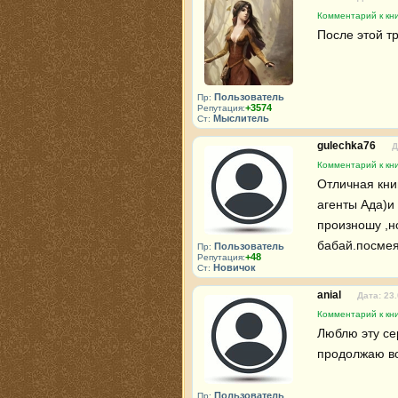
Комментарий к кни
После этой т
Пользователь
Пр:
+3574
Репутация:
Мыслитель
Ст:
gulechka76
Д
Комментарий к кни
Отличная кни
агенты Ада)и
произношу ,но
бабай.посмея
Пользователь
Пр:
+48
Репутация:
Новичок
Ст:
anial
Дата: 23
Комментарий к кни
Люблю эту сер
продолжаю воз
Пользователь
Пр: