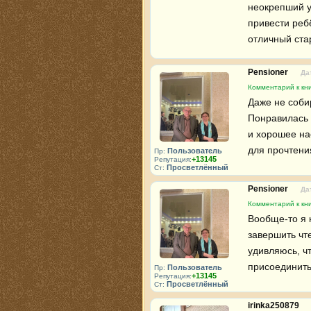
неокрепший ум
привести реб
отличный стар
Pensioner
Да
Комментарий к кни
Даже не соби
Понравилась и
и хорошее на
для прочтения
Пользователь
Пр:
+13145
Репутация:
Просветлённый
Ст:
Pensioner
Да
Комментарий к кни
Вообще-то я н
завершить чте
удивляюсь, чт
присоединить
Пользователь
Пр:
+13145
Репутация:
Просветлённый
Ст:
irinka250879