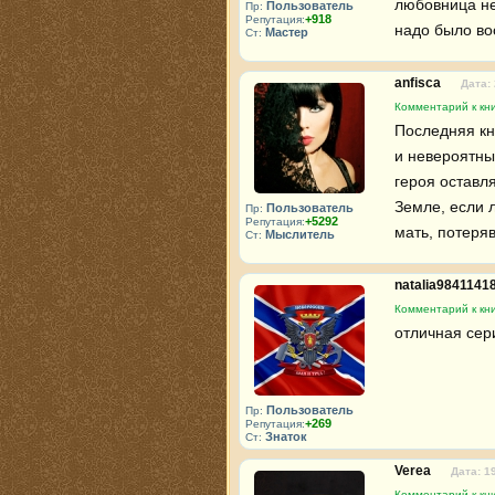
любовница не
Пользователь
Пр:
+918
Репутация:
надо было во
Мастер
Ст:
anfisca
Дата:
Комментарий к кни
Последняя кн
и невероятны
героя оставл
Земле, если л
Пользователь
Пр:
+5292
Репутация:
мать, потеря
Мыслитель
Ст:
natalia9841141
Комментарий к кни
отличная сери
Пользователь
Пр:
+269
Репутация:
Знаток
Ст:
Verea
Дата: 1
Комментарий к кни