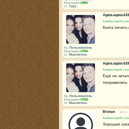
+2881
Репутация:
Гуру
Ст:
Agata.agata.62
Комментарий к кни
Книга ничего
Пользователь
Пр:
+3392
Репутация:
Мыслитель
Ст:
Agata.agata.62
Комментарий к кни
Ещё не читал
понравились
Пользователь
Пр:
+3392
Репутация:
Мыслитель
Ст:
Bronan
Дата:
Комментарий к кни
Хорошая сказ