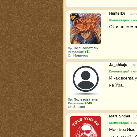
HunterDi
Дата
Комментарий к кни
Ох и посмеял
Пользователь
Пр:
+41
Репутация:
Новичок
Ст:
Ja_chitaju
Да
Комментарий к кни
И как всегда 
на Ура.
Пользователь
Пр:
+248
Репутация:
Знаток
Ст:
Mari_Shmel
Комментарий к кни
Меч Без Имени
лет назад?.. 