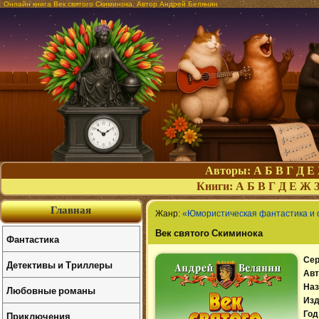
Онлайн книга Век святого Скиминока. Автор Андрей Белянин
Авторы:
А
Б
В
Г
Д
Е
Книги:
А
Б
В
Г
Д
Е
Ж
Главная
Жанр:
«Юмористическая фантастика и
Век святого Скиминока
Фантастика
Сер
Детективы и Триллеры
Авт
Наз
Любовные романы
Изд
Приключения
Год