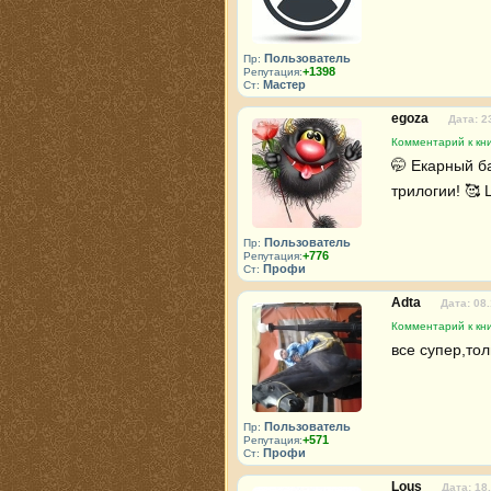
Пользователь
Пр:
+1398
Репутация:
Мастер
Ст:
egoza
Дата: 2
Комментарий к кни
🤭 Екарный б
трилогии! 🥰
Пользователь
Пр:
+776
Репутация:
Профи
Ст:
Adta
Дата: 08
Комментарий к кни
все супер,тол
Пользователь
Пр:
+571
Репутация:
Профи
Ст:
Lous
Дата: 18