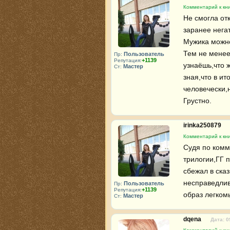
Комментарий к кни
Не смогла от
заранее негат
Мужика можно
Тем не менее 
Пользователь
Пр:
+1139
Репутация:
узнаёшь,что ж
Мастер
Ст:
зная,что в ит
человечески,н
Грустно.
irinka250879
Комментарий к кни
Судя по комм
трилогии,ГГ п
сбежал в сказ
несправедлив
Пользователь
Пр:
+1139
Репутация:
образ легком
Мастер
Ст:
dqena
Дата: 0