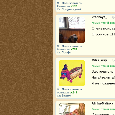
Пользователь
Пр:
+192
Репутация:
Продвинутый
Ст:
Vrednaya_
Да
Комментарий к кни
Очень понрави
Огромное СП
Пользователь
Пр:
+783
Репутация:
Профи
Ст:
Milka_way
Да
Комментарий к кни
Заключительна
Читайте,читай
Я не пожалела
Пользователь
Пр:
+249
Репутация:
Знаток
Ст:
Alinka-Malinka
Комментарий к кни
И наконец то 