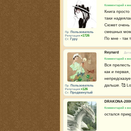
Комментарий к кни
Книга просто 
таки надеяла
Сюжет очень п
смешных момен
Пользователь
Пр:
+1726
Репутация:
По мне - так 
Гуру
Ст:
Reynard
Дата
Комментарий к кни
Вся прелесть 
как и первая,
непредсказуе
дальше. 🥰 L
Пользователь
Пр:
+126
Репутация:
Продвинутый
Ст:
DRAKONA-200
Комментарий к кни
остался прик