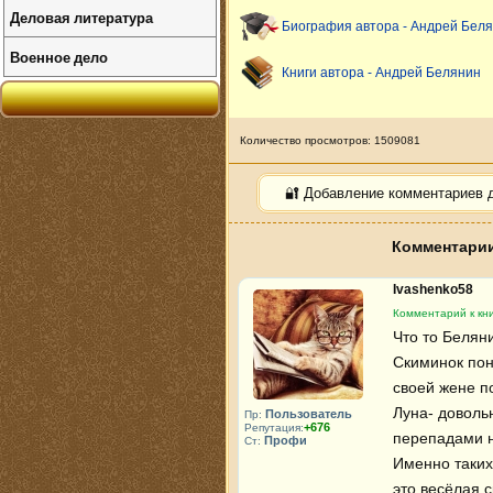
Деловая литература
Биография автора - Андрей Бел
Военное дело
Книги автора - Андрей Белянин
Количество просмотров: 1509081
🔐 Добавление комментариев 
Комментарии
Ivashenko58
Комментарий к кни
Что то Беляни
Скиминок пон
своей жене по
Луна- доволь
Пользователь
Пр:
+676
Репутация:
перепадами н
Профи
Ст:
Именно таких 
это весёлая с