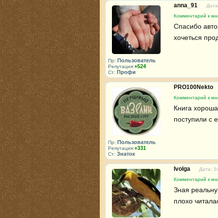
anna_91
Дата
Комментарий к кни
Спасибо автор
хочеться про
Пользователь
Пр:
+524
Репутация:
Профи
Ст:
PRO100Nekto
Комментарий к кни
Книга хорошая
поступили с е
Пользователь
Пр:
+331
Репутация:
Знаток
Ст:
Ivolga
Дата: 2
Комментарий к кни
Зная реальну
плохо читала