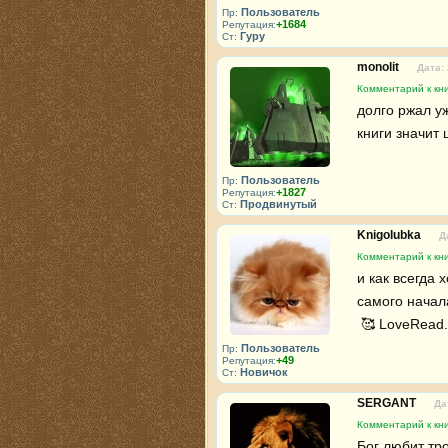
Пользователь
Пр:
+1684
Репутация:
Гуру
Ст:
monolit
Дата:
Комментарий к кни
долго ржал уж
книги значит 
Пользователь
Пр:
+1827
Репутация:
Продвинутый
Ст:
Knigolubka
Д
Комментарий к кни
и как всегда 
самого начала
 🥰 LoveRead.
Пользователь
Пр:
+49
Репутация:
Новичок
Ст:
SERGANT
Да
Комментарий к кни
Бог любит тро