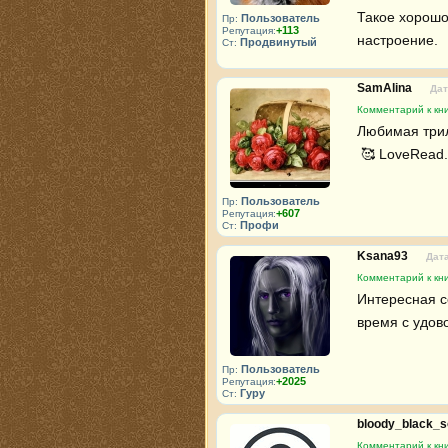
Такое хорошо 
Пользователь
Пр:
+113
Репутация:
настроение.
Продвинутый
Ст:
SamAlina
Дат
Комментарий к кни
Любимая трило
 🥰 LoveRead.
Пользователь
Пр:
+607
Репутация:
Профи
Ст:
Ksana93
Дата
Комментарий к кни
Интересная с
время с удово
Пользователь
Пр:
+2025
Репутация:
Гуру
Ст:
bloody_black_s
Комментарий к кни