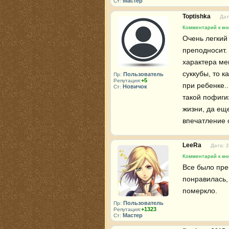
Мастер
Ст:
Toptishka
Дат
Комментарий к кни
Очень легкий 
преподносит. 
характера мен
суккубы, то к
Пользователь
Пр:
+5
Репутация:
при ребенке..
Новичок
Ст:
такой пофигиз
жизни, да еще
впечатление о
LeeRa
Дата: 
Комментарий к кни
Все было прек
понравилась, 
померкло.
Пользователь
Пр:
+1323
Репутация:
Мастер
Ст: