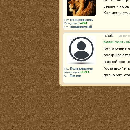
семья и лорд
Книжка весел
Пользователь
Пр:
+296
Репутация:
Продвинутый
Ст:
natela
Дата: 1
Комментарий к кни
Книга очень н
раскрываются 
важнейшее ре
"остаться" ил
Пользователь
Пр:
+1293
Репутация:
давно уже ст
Мастер
Ст: