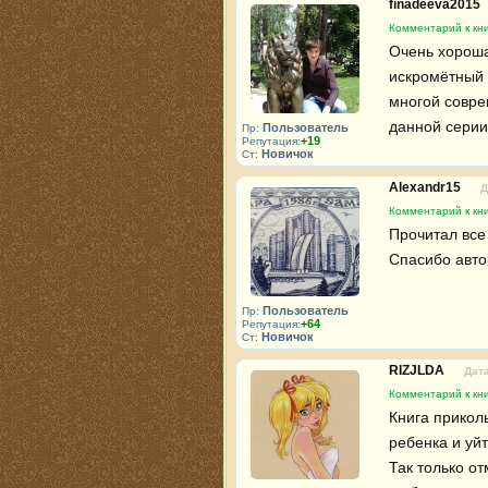
finadeeva2015
Комментарий к кни
Очень хорошая
искромётный 
многой совре
данной серии
Пользователь
Пр:
+19
Репутация:
Новичок
Ст:
Alexandr15
Д
Комментарий к кни
Прочитал все 
Спасибо автор
Пользователь
Пр:
+64
Репутация:
Новичок
Ст:
RIZJLDA
Дата
Комментарий к кни
Книга прикол
ребенка и уйт
Так только от