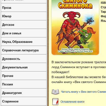
ISB
Проза
Стр
Тир
Юмор
Фо
Язы
Детское
Дом и семья
Наука, Образование
Справочная литература
Духовность
В заключительном романе трилог
Документальная
лорд Скиминок вступает в против
побеждает!
Прочее
В нашей библиотеке вы можете б
онлайн книгу «Век святого Скимин
Поэзия
Читать книгу « Век святого Ским
Драматургия
Старинное
Оглавление книги