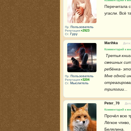
Комментарий к кни
Перечитала с
угасли. Всё 
Пользователь
Пр:
+2923
Репутация:
Гуру
Ст:
Marihka
Дата:
Комментарий к кни
 Третья книга - это отдельный разговор. Здесь уже не так много 
смешных ситу
ребёнка- это
Мне одной ин
Пользователь
Пр:
+3204
Репутация:
отреагировал
Мыслитель
Ст:
трилогии...
Peter_70
Дата
Комментарий к кни
Прочёл всю т
Лёгкое чтиво,
Белялина.
