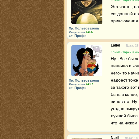
Эта часть , н
созданный ав
приключения 
Пользователь
Пр:
+466
Репутация:
Профи
Ст:
Laliel
Дата: 28
Комментарий к кни
Ну.. Все бы х
цинично в кон
него- то начн
надоест тоже
Пользователь
Пр:
+427
Репутация:
за такого вот
Профи
Ст:
быть в конце,
виновата. Ну 
угодно выкру
лучшей была п
что на чужом
Naril
Дата: 18