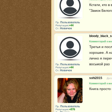
Кстати, кто в
"Замок Белог
Пользователь
Пр:
+44
Репутация:
Новичок
Ст:
bloody_black_s
Комментарий к кни
Третья и посл
хорошее. А н
лично я пере
восьмой раз
Пользователь
Пр:
+44
Репутация:
Новичок
Ст:
sohi2015
Дата
Комментарий к кни
Книга просто
Пользователь
Пр:
+876
Репутация: