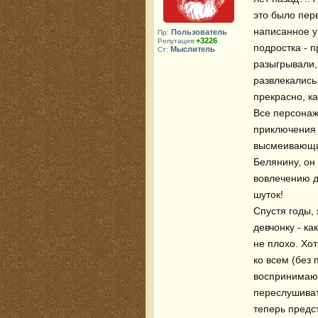
это было пер
написанное у
Пользователь
Пр:
+3226
Репутация:
подростка - 
Мыслитель
Ст:
разыгрывали, 
развлекались
прекрасно, ка
Все персонаж
приключения 
высмеивающим
Белянину, он
вовлечению де
шуток!

Спустя годы,
девчонку - ка
не плохо. Хот
ко всем (без 
воспринимаю, 
переслушиват
теперь предс