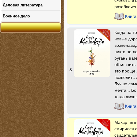
скелеты в 
Деловая литература
разоблачен
Военное дело
Книга
Когда на т
новые доро
возненавид
никто не ле
ругань в м
объяснить е
3
это проще,
позволить 
Лучше само
мечта... Б
тогда жизн
Книга
Макар пятн
смирился с
свидетельн