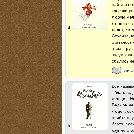
найти и по
красавица 
любую мечт
любила сво
4
долга, Кат
Столица, к
оказалось 
этом... ру
задумываем
сбылись не
Книга
Все назыв
- благоро
женщин. Но
Ведь он не
людей, сох
прийти дру
брата, есл
5
крупного б