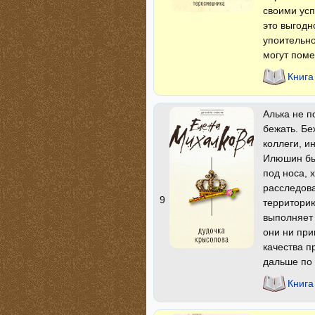
своими усп
это выгодн
упоительно
могут поме
Книга
Алька не п
бежать. Бе
коллеги, и
Илюшин был
под носа, 
расследова
9
территорию
выполняет 
они ни при
качества п
дальше по 
Книга