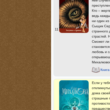
ней случил
преступлен
Кто – жерт
ведь кажды
ни один из
Сыщик Сер
11
странного 
страстей. 
Сможет ли 
становится
любовь и с
открывающ
Михалковой
Книга
Если у теб
откликнуть
дома своей
страшные 
противосто
предшестве