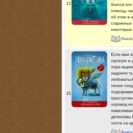
12
боится его
помощь ча
об этом в
старинных 
некоторые 
Книга
Если вам к
скучную и 
пора вырва
надоело ту
любоваться
пение гонд
подозревая
15
преступле
хоровод из
наваливши
детективы 
охота на к
Книга