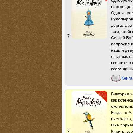
одновреме
настоящая 
Однако рад
Рудольфовн
дергала за
того, чтоб
7
Сергей Баб
попросил и
нашли деву
опытных сы
все нити в
всего лиш
Книга
Виктория х
как котенк
окончатель
Когда-то А
пистолета,
Она порхал
8
Кирилл все