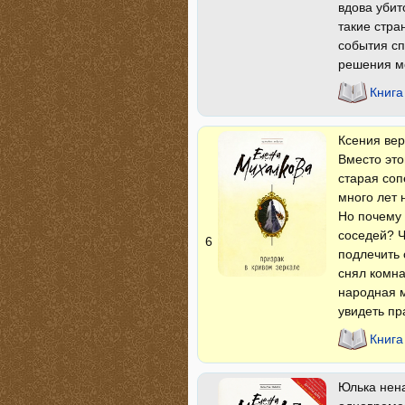
вдова убит
такие стра
события сп
решения мо
Книга
Ксения вер
Вместо это
старая соп
много лет 
Но почему 
соседей? Ч
6
подлечить 
снял комна
народная м
увидеть пр
Книга
Юлька нена