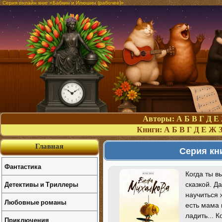
Серия онлайн книг «Бабкин и Илюшин (рабочее)»
Авторы:
А
Б
В
Г
Д
Е
Книги:
А
Б
В
Г
Д
Е
Ж
Главная
Серия кн
Фантастика
Когда ты в
Детективы и Триллеры
сказкой. Д
научиться 
Любовные романы
есть мама 
ладить... 
Приключения