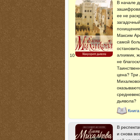
В начале д
зашифрова
ее не раск
загадочный
похищение 
Максим Аре
самой боль
остановить
алхимик, ж
10
не благоск
Таинственн
цена? Три
Михалковой
оказывают
средневеко
дьявола?
Книга
В респекта
и снова во