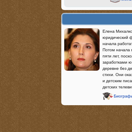
Елена Михалко
юридический ф
начала работа
Потом начала 
пяти лет, поск
заработками юр
деревне без д
стихи. Они ок
и детским пис
детских телев
Биографи