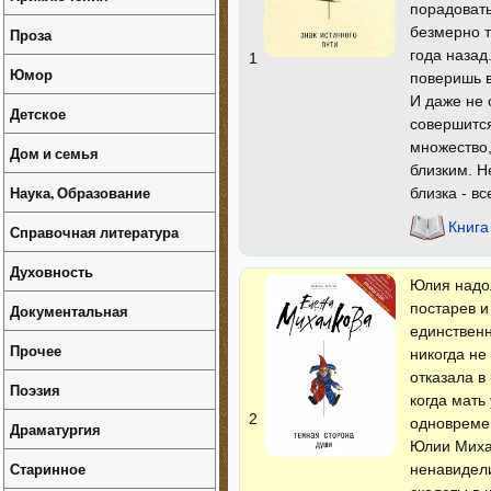
порадовать
безмерно т
Проза
года назад
1
Юмор
поверишь в
И даже не 
Детское
совершится
множество,
Дом и семья
близким. Н
Наука, Образование
близка - в
Книга
Справочная литература
Духовность
Юлия надол
постарев и
Документальная
единственн
Прочее
никогда не
отказала в
Поэзия
когда мать
2
одновремен
Драматургия
Юлии Михай
Старинное
ненавидели