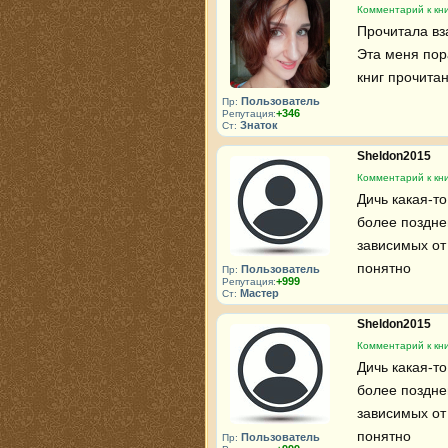
Комментарий к кни
Прочитала вз
Эта меня пора
книг прочита
Пользователь
Пр:
+346
Репутация:
Знаток
Ст:
Sheldon2015
Комментарий к кни
Дичь какая-то
более поздне
зависимых от 
понятно
Пользователь
Пр:
+999
Репутация:
Мастер
Ст:
Sheldon2015
Комментарий к кни
Дичь какая-то
более поздне
зависимых от 
понятно
Пользователь
Пр: