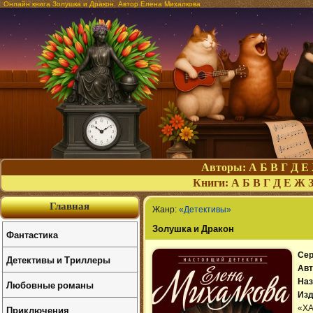
Онлайн книга Золушка и Дракон. Автор Елена Михалкова
Авторы:
А
Б
В
Г
Д
Е
Книги:
А
Б
В
Г
Д
Е
Ж
Главная
Жанр:
«Детективы»
Золушка и Дракон
Фантастика
Сер
Детективы и Триллеры
Авт
Наз
Любовные романы
Изд
Приключения
«Х