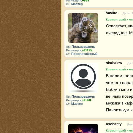
+999
Репутация:
Мастер
Ст:
Vaviko
Дата: 
Комментарий к кни
Отвлекает, ув
очевидное. М
Пользователь
Пр:
+11175
Репутация:
Просветлённый
Ст:
shabalow
Дат
Комментарий к кни
В целом, непл
чем его напа
Бабкин мне и
вечным позер
Пользователь
Пр:
+1568
Репутация:
мужика в каф
Мастер
Ст:
Паноптикум ка
aschanty
Дат
Комментарий к кни