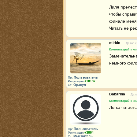
Лиля прелестн
чтобы справит
финале меня 
Читать не ре
miride
Дата: 2
Комментарий к кни
Замечательная
немного фило
Пользователь
Пр:
+18187
Репутация:
Оракул
Ст:
Babariha
Дата
Комментарий к кни
Легко читает
Пользователь
Пр:
+3864
Репутация:
Мыслитель
Ст: