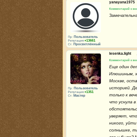
yanayana1975
Комментарий к кни
Замечательная
Пользователь
Пр:
+13661
Репутация:
Просветлённый
Ст:
lesenka.light
Комментарий к кни
Еще один дет
Илюшиным, х
Москве, оста
историей. Де
Пользователь
Пр:
+1351
Репутация:
только к веч
Мастер
Ст:
что уснула в
обстоятельс
уверяет, что
никого, уйти
солнышке, та