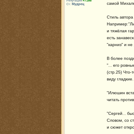
+7166
Репутация:
самой Михалко
Мудрец
Ст:
Стиль автора 
Например:"Ли
и тяжёлая гар
есть занавеск
"карниз" и не
В более поздн
"... его ровн
(стр.25) Что-
виду гладкие.

"Илюшин встал
читать против
"Сергей... бы
Словом, со с
и сюжет откро