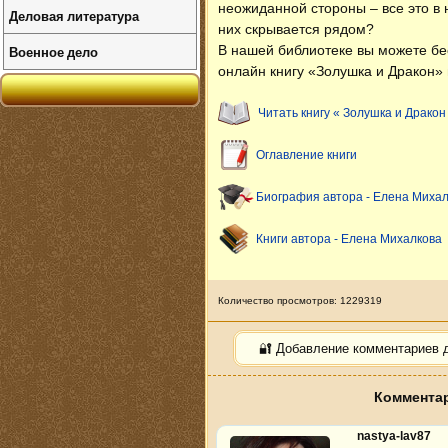
неожиданной стороны – все это в
Деловая литература
них скрывается рядом?
Военное дело
В нашей библиотеке вы можете б
онлайн книгу «Золушка и Дракон» 
Читать книгу « Золушка и Дракон
Оглавление книги
Биография автора - Елена Миха
Книги автора - Елена Михалкова
Количество просмотров: 1229319
🔐 Добавление комментариев 
Комментар
nastya-lav87