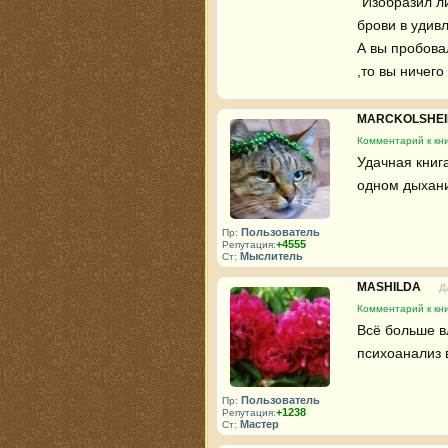
"Изобразил л
брови в удивл
А вы пробова
,то вы ничего
MARCKOLSHE
Комментарий к кни
Удачная книга
одном дыхани
Пользователь
Пр:
+4555
Репутация:
Мыслитель
Ст:
MASHILDA
Д
Комментарий к кни
Всё больше вл
психоанализ 
Пользователь
Пр:
+1238
Репутация:
Мастер
Ст: