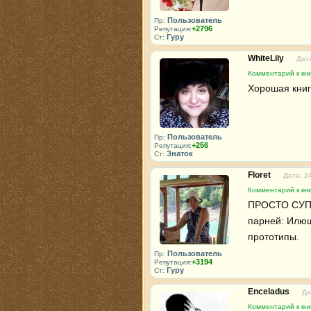
Пользователь
Пр:
+2796
Репутация:
Гуру
Ст:
WhiteLily
Дата
Комментарий к кни
Хорошая книг
Пользователь
Пр:
+256
Репутация:
Знаток
Ст:
Floret
Дата: 2
Комментарий к кни
ПРОСТО СУПЕР
парней: Илюш
прототипы.
Пользователь
Пр:
+3194
Репутация:
Гуру
Ст:
Enceladus
Да
Комментарий к кни