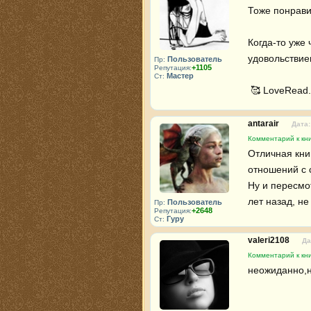
Тоже понравил
Когда-то уже 
удовольствием
Пользователь
Пр:
+1105
Репутация:
Мастер
Ст:
 🥰 LoveRead
antarair
Дата:
Комментарий к кни
Отличная кни
отношений с с
Ну и пересмо
лет назад, н
Пользователь
Пр:
+2648
Репутация:
Гуру
Ст:
valeri2108
Да
Комментарий к кни
неожиданно,н