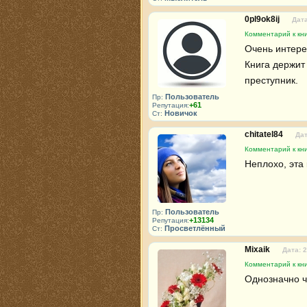
0pl9ok8ij
Дата
Комментарий к кни
Очень интере
Книга держит
преступник.
Пользователь
Пр:
+61
Репутация:
Новичок
Ст:
chitatel84
Дат
Комментарий к кни
Неплохо, эта
Пользователь
Пр:
+13134
Репутация:
Просветлённый
Ст:
Mixaik
Дата: 
Комментарий к кни
Однозначно чи