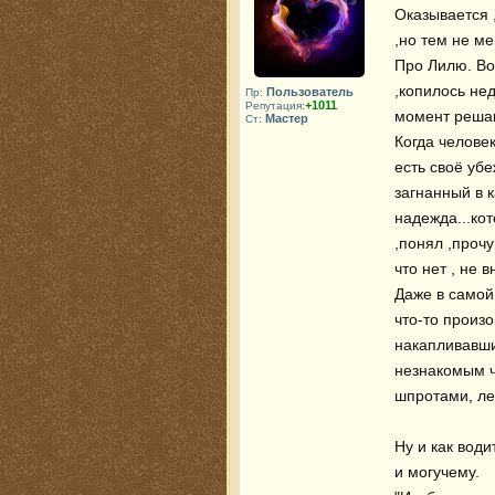
Оказывается ,
,но тем не ме
Про Лилю. Во
,копилось не
Пользователь
Пр:
+1011
Репутация:
момент решаю
Мастер
Ст:
Когда человек
есть своё убе
загнанный в ка
надежда...ко
,понял ,прочу
что нет , не в
Даже в самой 
что-то произо
накапливавши
незнакомым ч
шпротами, ле
Ну и как вод
и могучему. 
