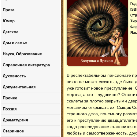
Год
Проза
ISB
Стр
Юмор
Тир
Фо
Детское
Язы
Дом и семья
Наука, Образование
Справочная литература
Духовность
В респектабельном пансионате пр
никто не может сказать, где была 
Документальная
уже готовит новое преступление. 
жертва, а кто – чудовище? Ответит
Прочее
скелеты за плотно закрытыми двер
желанием открывать их. Сыщик Се
Поэзия
странного дела, понемногу размат
Драматургия
его к преступлению двадцатилетне
когда расследование становится о
Старинное
любовь и самоотверженность, дру