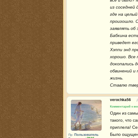
все и было? 
из соседней 
где на целый 
произошло. С
заявлять об 
Бабкина есть
приведет его
Хэппи энд пр
хорошо. Все 
докопались д
обвинений и 
жизнь.

Ставлю твер
verochka56
Комментарий к кни
Один из самы
такого, что с
приплела! Сер
Было ощущение
Пользователь
Пр: