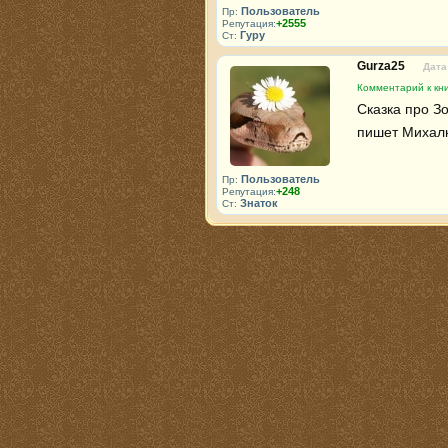
Пользователь
Пр:
+2555
Репутация:
Гуру
Ст:
Gurza25
Дата
Комментарий к кни
Сказка про З
пишет Михал
Пользователь
Пр:
+248
Репутация:
Знаток
Ст: