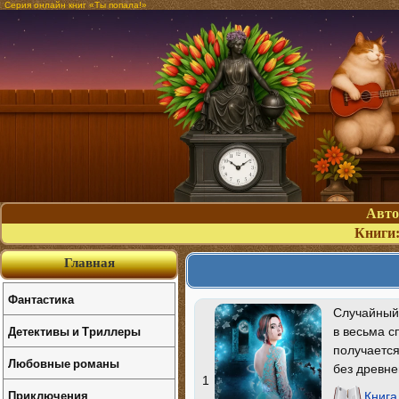
Серия онлайн книг «Ты попала!»
Авт
Книги
Главная
Фантастика
Случайный 
Детективы и Триллеры
в весьма с
получается
Любовные романы
без древне
1
Приключения
Книга