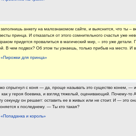
т заполнишь анкету на малознакомом сайте, и выяснится, что ты –
весты принца. И отказаться от этого сомнительного счастья уже не
раком придется провалиться в магический мир, – это уже детали. Г
й. В чем подвох? Об этом ты узнаешь, только прибыв на место. И в
 «Пирожки для принца»
ко спрыгнул с коня — да, проще называть это существо конем, — 
 как у героя боевика, и взгляд тяжелый, оценивающий. Почему-то
эту секунду он решает: оставить ее в живых или не стоит. И — это 
оняется к последнему. — Ты кто такая?
 «Попаданка и король»