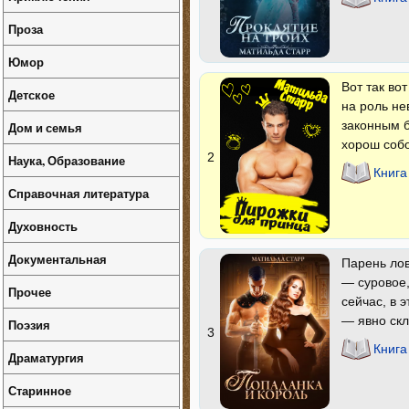
Проза
Юмор
Вот так во
Детское
на роль не
законным б
Дом и семья
хорош собо
2
Наука, Образование
Книга
Справочная литература
Духовность
Документальная
Парень лов
— суровое,
Прочее
сейчас, в 
— явно скл
Поэзия
3
Книга
Драматургия
Старинное