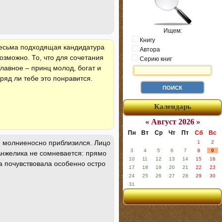
Ищем:
Книгу
 весьма подходящая кандидатура
Автора
возможно. То, что для сочетания
Серию книг
лавное – принц молод, богат и
ряд ли тебе это понравится.
Календарь
« Август 2026 »
Пн
Вт
Ср
Чт
Пт
Сб
Вс
и молниеносно приблизился. Лицо
1
2
3
4
5
6
7
8
9
 Анжелика не сомневается: прямо
10
11
12
13
14
15
16
она почувствовала особенно остро
17
18
19
20
21
22
23
24
25
26
27
28
29
30
31