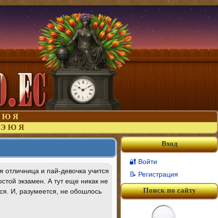
Ю
Я
Э
Ю
Я
Вход
🔐 Войти
 отличница и пай-девочка учится
📝 Регистрация
стой экзамен. А тут еще никак не
Поиск по сайту
тся. И, разумеется, не обошлось