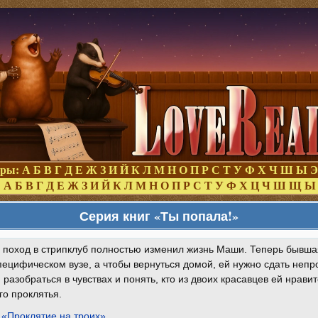
оры:
А
Б
В
Г
Д
Е
Ж
З
И
Й
К
Л
М
Н
О
П
Р
С
Т
У
Ф
Х
Ч
Ш
Ы
Э
:
А
Б
В
Г
Д
Е
Ж
З
И
Й
К
Л
М
Н
О
П
Р
С
Т
У
Ф
Х
Ц
Ч
Ш
Щ
Ы
Серия книг «Ты попала!»
поход в стрипклуб полностью изменил жизнь Маши. Теперь бывшая
пецифическом вузе, а чтобы вернуться домой, ей нужно сдать непро
 разобраться в чувствах и понять, кто из двоих красавцев ей нрави
го проклятья.
 «Проклятие на троих»