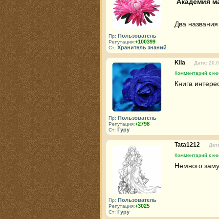
 Академия м
Два названия
Пользователь
Пр:
+100399
Репутация:
Хранитель знаний
Ст:
Kila
Дата: 26.
Комментарий к кни
Книга интере
Пользователь
Пр:
+2798
Репутация:
Гуру
Ст:
Tata1212
Дата
Комментарий к кни
Немного заму
Пользователь
Пр:
+3025
Репутация:
Гуру
Ст: