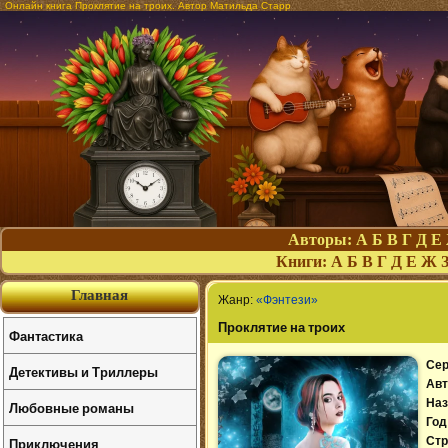
Онлайн книга Проклятие на троих. Автор Матильда Старр
Авторы:
А
Б
В
Г
Д
Е
Книги:
А
Б
В
Г
Д
Е
Ж
Главная
Жанр:
«Фэнтези»
Проклятие на троих
Фантастика
Сер
Детективы и Триллеры
Авт
Наз
Любовные романы
Год
Приключения
Стр