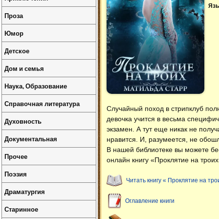
Язы
Проза
Юмор
Детское
Дом и семья
Наука, Образование
Справочная литература
Случайный поход в стрипклуб пол
девочка учится в весьма специфич
Духовность
экзамен. А тут еще никак не получ
Документальная
нравится. И, разумеется, не обош
В нашей библиотеке вы можете б
Прочее
онлайн книгу «Проклятие на троих
Поэзия
Читать книгу « Проклятие на тро
Драматургия
Оглавление книги
Старинное