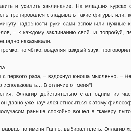
авить и усилить заклинание. На младших курсах
день тренировался складывать такие фигуры, или, к
инуту надобности руки сами вспомнили нужные к
лов, – к каждому заклинанию свой. И попробуй, п
нещадно наказывали.
громко, но чётко, выделяя каждый звук, проговори
ла.
 с первого раза, – вздохнул юноша мысленно. – Нес
о использовать… В отличие от меня"!
ения, Эллагир действительно стал одним из час
 он давно уже научился относиться к этому философ
олучасом раньше спокойно вошёл в "камеру пыток
й варвар по имени Гаппо, выбирал плеть, Эллагир х