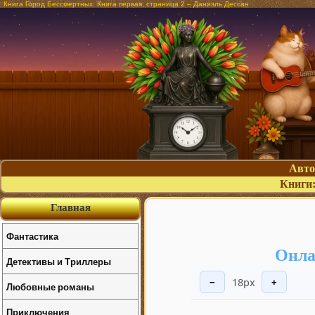
Книга Город Бессмертных. Книга первая, страница 2 – Даниэль Дессан
Авт
Книги
Главная
Фантастика
Онла
Детективы и Триллеры
18px
−
+
Любовные романы
Приключения