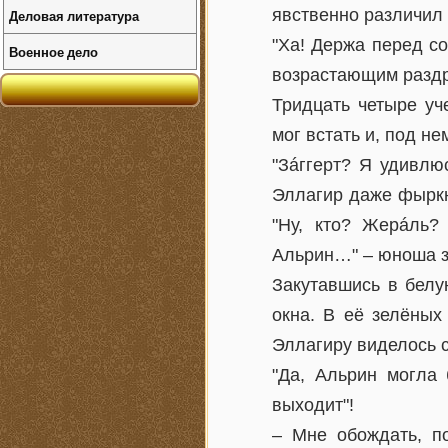
явственно различил
Деловая литература
"Ха! Держа перед со
Военное дело
возрастающим раздр
Тридцать четыре уч
мог встать и, под н
"Зáггерт? Я удивлю
Эллагир даже фыркн
"Ну, кто? Жерáль?
Альрин…" – юноша з
Закутавшись в белу
окна. В её зелёных
Эллагиру виделось с
"Да, Альрин могла 
выходит"!
– Мне обождать, п