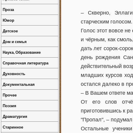
Проза
– Скверно, Эллаги
Юмор
старческим голосом.
Голос этот вовсе не
Детское
и чёрным, как смоль
Дом и семья
дать лет сорок-соро
Наука, Образование
день рождения Сан
Справочная литература
действительный воз
Духовность
младших курсов ход
остался далеко в п
Документальная
– В Вашем ответе ма
Прочее
От его слов отчё
Поэзия
приготовившись к ра
Драматургия
"Пропал", – подумал
Старинное
Остальные ученики