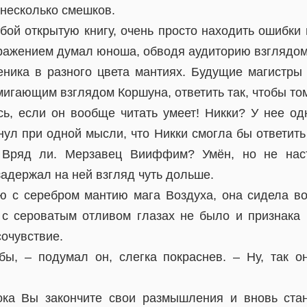
 несколько смешков.
бой открытую книгу, очень просто находить ошибки в
ажением думал юноша, обводя аудиторию взглядом
еника в разного цвета мантиях. Будущие магистры
емигающим взглядом Коршуна, ответить так, чтобы т
сь, если он вообще читать умеет! Никки? У нее одн
ул при одной мысли, что Никки смогла бы ответить 
 Вряд ли. Мерзавец Вииффим? Умён, но не нас
адержал на ней взгляд чуть дольше.
ю с серебром мантию мага Воздуха, она сидела во
 с сероватым отливом глазах не было и признака 
очувствие.
бы, – подумал он, слегка покраснев. – Ну, так о
ока Вы закончите свои размышления и вновь стан