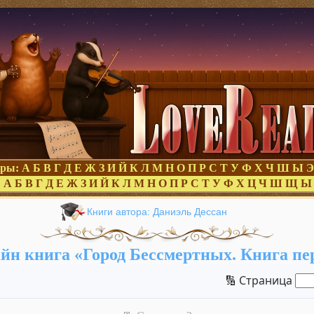
оры:
А
Б
В
Г
Д
Е
Ж
З
И
Й
К
Л
М
Н
О
П
Р
С
Т
У
Ф
Х
Ч
Ш
Ы
Э
:
А
Б
В
Г
Д
Е
Ж
З
И
Й
К
Л
М
Н
О
П
Р
С
Т
У
Ф
Х
Ц
Ч
Ш
Щ
Ы
Книги автора: Даниэль Дессан
йн книга «Город Бессмертных. Книга пе
🔢 Страница