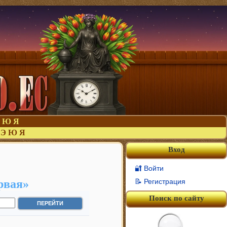
Ю
Я
Э
Ю
Я
Вход
🔐 Войти
рвая»
📝 Регистрация
Поиск по сайту