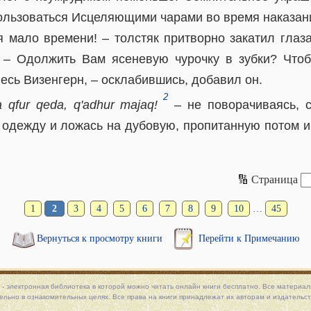
ользоваться Исцеляющими чарами во время наказан
я мало времени! – толстяк притворно закатил глаза
 – Одолжить Вам ясеневую чурочку в зубки? Что
весь Визенгерн, – осклабившись, добавил он.
2
 qfur qeda, q'adhur majaq!
– не поворачиваясь, с
 одежду и ложась на дубовую, пропитанную потом и
🔢 Страница
1
2
3
4
5
6
7
8
9
10
…
45
Вернуться к просмотру книги
Перейти к Примечанию
 - электронная библиотека в которой можно
читать онлайн книги
бесплатно. Все материалы
льно в ознакомительных целях. Все права на книги принадлежат их авторам и издательст