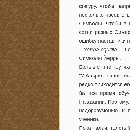
фигуру, чтобы напр
несколько часов в 
Символы. Чтобы в м
сотни разных Симво
ошибку наставники 
–
Yerrha equillia!
– не
Символы Йерры.
Боль в спине поутих
"У Альрин вышло бы
редко приходится ег
За всё время обуч
Наказаний. Поэтому,
недоразумению. И п
ученики.
Пока палач, толсты