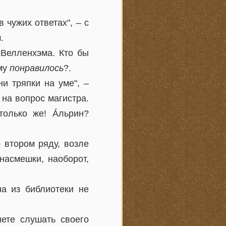
 чужих ответах", – с
.
 Велленхэма. Кто бы
ому
понравилось
?.
и тряпки на уме", –
на вопрос магистра.
только же! Áльрин?
 втором ряду, возле
насмешки, наоборот,
на из библиотеки не
ете слушать своего