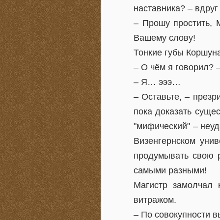
наставника? – вдру
– Прошу простить, 
Вашему слову!
Тонкие губы Коршуна
– О чём я говорил? 
– Я… эээ…
– Оставьте, – през
пока доказать суще
"мифический" – неуд
Визенгернском унив
продумывать свою р
самыми разными!
Магистр замолчал 
витражом.
– По совокупности в