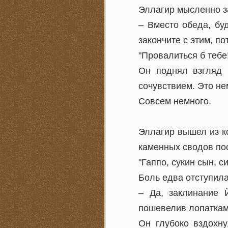
Эллагир мысленно за
– Вместо обеда, бу
закончите с этим, по
"Провалиться б тебе
Он поднял взгляд 
сочувствием. Это не
Совсем немного.
Эллагир вышел из к
каменных сводов по
"Гаппо, сукин сын, 
Боль едва отступила
– Да, заклинание 
пошевелив лопатками
Он глубоко вздохн