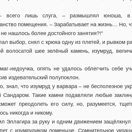
 – всего лишь слуга, – размышлял юноша, в
анство помещения. – Зарабатывает на жизнь… Но, чт
не нашлось более достойного занятия?!"
лал выбор, снял с крюка одну из плетей, и рывком ра
й волосатой шее зелёный камень, изумруд, величи
 маг-недоучка, опять не удалось облегчить себе у
сив издевательский полупоклон.
о, знал, что изумруд у варвара – не бесполезное у
й Сандаром. Такие камни подавляли любые заклин
сможет преодолеть его силу, но, разумеется, тще
ось никогда и никому.
ил Эллагира за руку и одним движением защёлкнул 
лет с изумрудиком поменьше. Сомнительное укра