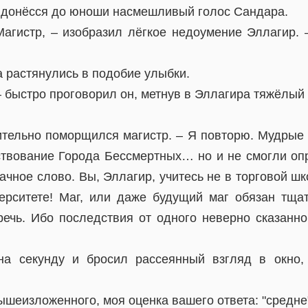
г донёсся до юноши насмешливый голос Сандара.
Магистр, – изобразил лёгкое недоумение Эллагир.
 растянулись в подобие улыбки.
– быстро проговорил он, метнув в Эллагира тяжёлый 
рительно поморщился магистр. – Я повторю. Мудрые 
ствование Города Бессмертных… но и не смогли опро
ачное слово. Вы, Эллагир, учитесь не в торговой шк
ерситете! Маг, или даже будущий маг обязан тщ
ечь. Ибо последствия от одного неверно сказанно
на секунду и бросил рассеянный взгляд в окно,
ышеизложенного, моя оценка вашего ответа: "средне