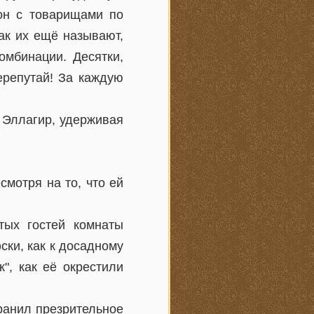
 он с товарищами по
ак их ещё называют,
омбинации. Десятки,
ерепутай! За каждую
л Эллагир, удерживая
мотря на то, что ей
тых гостей комнаты
ски, как к досадному
", как её окрестили
ранил презрительное