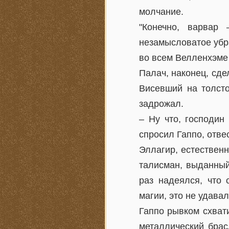
молчание.
"Конечно, варвар
незамысловатое убр
во всем Велленхэме 
Палач, наконец, сде
Висевший на толсто
задрожал.
– Ну что, господин
спросил Гаппо, отве
Эллагир, естественн
талисман, выданны
раз надеялся, что 
магии, это не удавал
Гаппо рывком схват
металлический брас