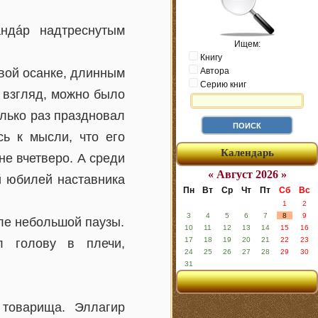
андáр надтреснутым
Ищем:
Книгу
ивой осанке, длинным
Автора
Серию книг
й взгляд, можно было
олько раз праздновал
ь к мысли, что его
Календарь
е вчетверо. А среди
« Август 2026 »
й юбилей наставника
Пн
Вт
Ср
Чт
Пт
Сб
Вс
1
2
3
4
5
6
7
8
9
сле небольшой паузы.
10
11
12
13
14
15
16
17
18
19
20
21
22
23
л голову в плечи,
24
25
26
27
28
29
30
31
 товарища. Эллагир