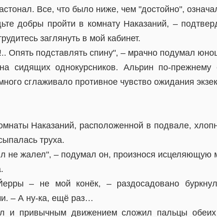
стонал. Все, что было ниже, чем "достойно", означал
дьте добры пройти в комнату Наказаний, – подтверд
трудитесь заглянуть в мой кабинет.
!.. Опять подставлять спину", – мрачно подумал юно
на сидящих однокурсников. Альрин по-прежнему 
много сглаживало противное чувство ожидания экзек
омнаты Наказаний, расположенной в подвале, хлопну
сыпалась труха.
сил не жалел", – подумал он, произнося исцеляющую
.
Йерры – не мой конёк, – раздосадовано буркну
. – А ну-ка, ещё раз…
ул и привычным движением сложил пальцы обеих