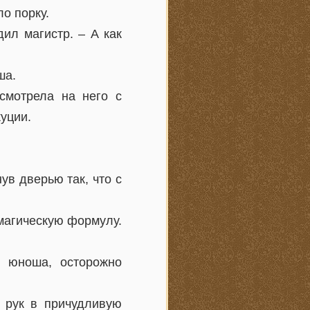
о порку.
ил магистр. – А как
ша.
смотрела на него с
уции.
в дверью так, что с
 магическую формулу.
л юноша, осторожно
 рук в причудливую