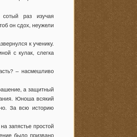
 сотый раз изучая
об он сдох, неужели
звернулся к ученику.
ной с кулак, слегка
часть? – насмешливо
крашение, а защитный
ания. Юноша всякий
тно. За всю историю
на запястье простой
шение было призвано