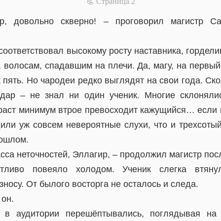
📃 Cтраница 2
р, довольно скверно! – проговорил магистр С
 соответствовал высокому росту наставника, гордел
, волосам, спадавшим на плечи. Да, магу, на первы
к пять. Но чародеи редко выглядят на свои года. Ск
дар – не знал ни один ученик. Многие склонялис
раст минимум втрое превосходит кажущийся… если н
или уж совсем невероятные слухи, что и трехсоты
рошлом.
сса неточностей, Эллагир, – продолжил магистр по
тливо повеяло холодом. Ученик слегка втяну
зносу. От былого восторга не осталось и следа.
 он.
 в аудитории перешёптывались, поглядывая на