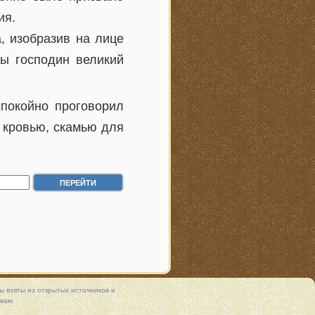
ия.
, изобразив на лице
бы господин великий
покойно проговорил
 кровью, скамью для
 взяты из открытых источников и
вам.