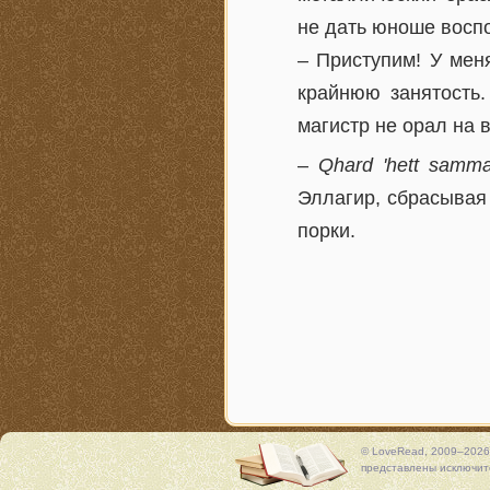
не дать юноше восп
– Приступим! У мен
крайнюю занятость.
магистр не орал на 
–
Qhard 'hett samma
Эллагир, сбрасывая
порки.
© LoveRead, 2009–2026
представлены исключите