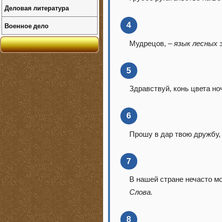
Деловая литература
4
Военное дело
Мудрецов, –
язык лесных 
5
Здравствуй, конь цвета но
6
Прошу в дар твою дружбу,
7
В нашей стране нечасто м
Слова.
8