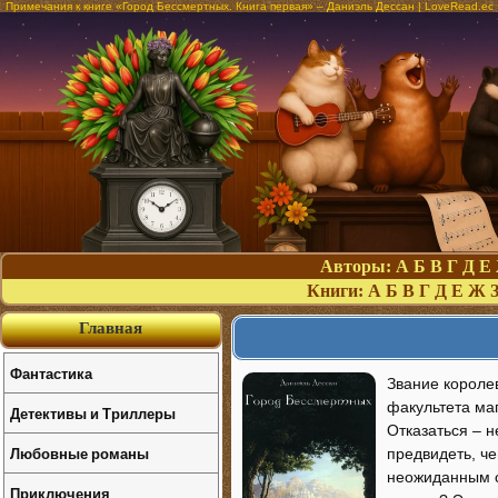
Примечания к книге «Город Бессмертных. Книга первая» – Даниэль Дессан | LoveRead.ec
Авторы:
А
Б
В
Г
Д
Е
Книги:
А
Б
В
Г
Д
Е
Ж
Главная
Фантастика
Звание королев
факультета ма
Детективы и Триллеры
Отказаться – 
Любовные романы
предвидеть, ч
неожиданным с
Приключения