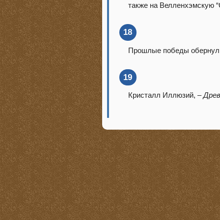
также на Велленхэмскую “
18
Прошлые победы обернули
19
Кристалл Иллюзий, –
Древ