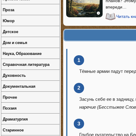
планов? Этому 
впереди…
Проза
Читать кн
Юмор
Детское
Дом и семья
Наука, Образование
1
Справочная литература
Тёмные армии падут перед
Духовность
Документальная
2
Прочее
Засунь себе ее в задницу,
наречие (Бесстыжее Слов
Поэзия
Драматургия
3
Старинное
Грубое ругательство на
Бе