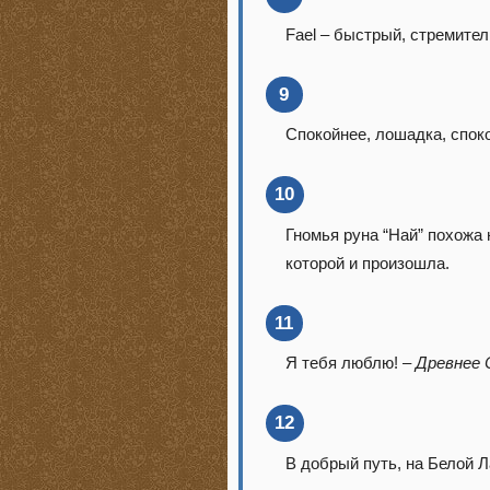
Fael – быстрый, стремите
9
Спокойнее, лошадка, спок
10
Гномья руна “Най” похожа
которой и произошла.
11
Я тебя люблю! –
Древнее 
12
В добрый путь, на Белой 