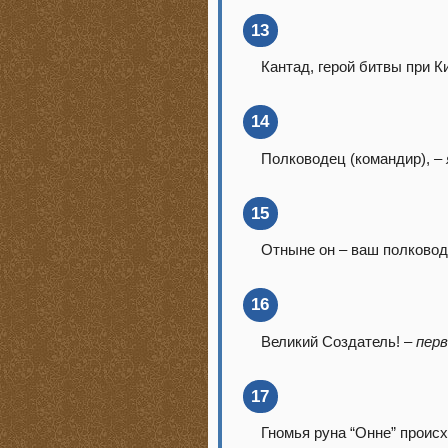
13
Кантад, герой битвы при 
14
Полководец (командир),
–
15
Отныне он – ваш полководе
16
Великий Создатель! –
перв
17
Гномья руна “Онне” происх