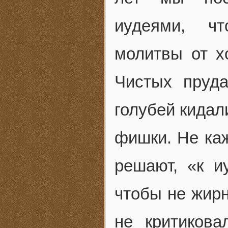
иудеями, ч
молитвы от х
Чистых пруд
голубей кидал
фишки. Не каж
решают, «к и
чтобы не жирн
не критиков