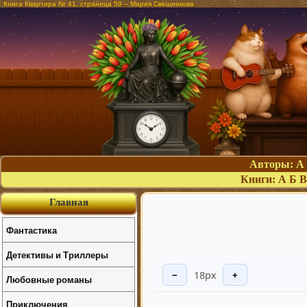
Книга Квартира № 41, страница 59 – Мария Свешникова
Авторы:
А
Книги:
А
Б
В
Главная
Фантастика
Детективы и Триллеры
18px
−
+
Любовные романы
Приключения