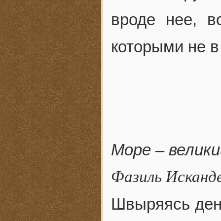
вроде нее, в
которыми не в
Море – велик
Фазиль Исканд
Швыряясь день