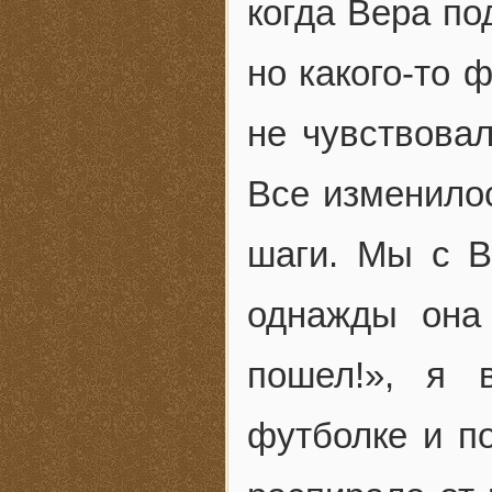
когда Вера по
но какого-то 
не чувствовал
Все изменилос
шаги. Мы с В
однажды она
пошел!», я 
футболке и п