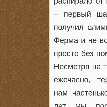
распирало от 
– первый ша
получил олим
Ферма и не вс
просто без по
Несмотря на т
ежечасно, те
нам частеньк
лет мы пос