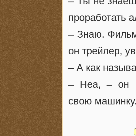
– Ты не знаеш
проработать а
– Знаю. Фильм
он трейлер, у
– А как назыв
– Неа, – он 
свою машинку