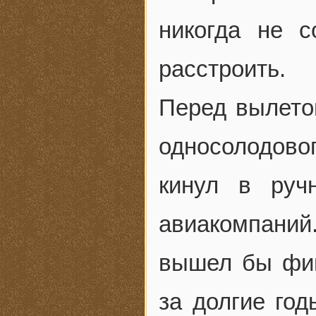
никогда не 
расстроить.
Перед вылето
односолодово
кинул в руч
авиакомпаний
вышел бы фиг
за долгие год