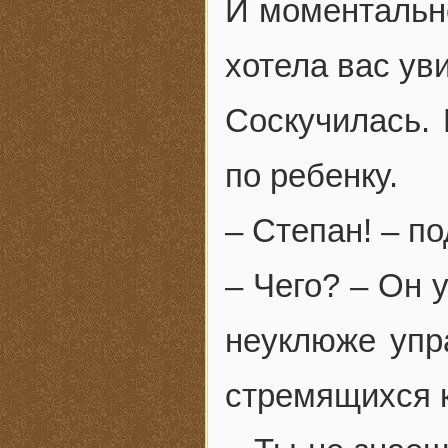
И моментально
хотела вас ув
Соскучилась. 
по ребенку.
– Степан! – п
– Чего? – Он 
неуклюже упра
стремящихся к