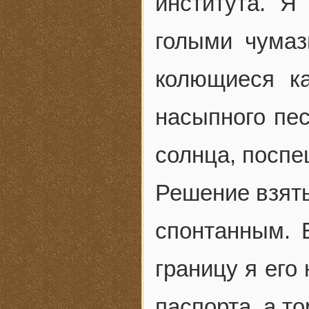
института. Я
голыми чумаз
колющиеся к
насыпного пес
солнца, поспе
Решение взять
спонтанным. 
границу я его
паспорта, а т