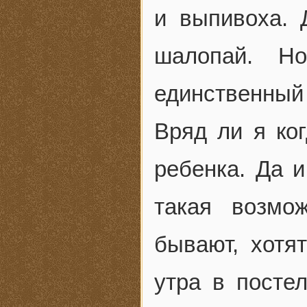
и выпивоха. 
шалопай. Н
единственный
Вряд ли я ко
ребенка. Да и
такая возмо
бывают, хотят
утра в постел