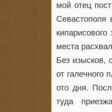
мой отец пос
Севастополя 
кипарисового 
места расхвал
Без изысков, 
от галечного 
ото дня. Пос
туда приезж