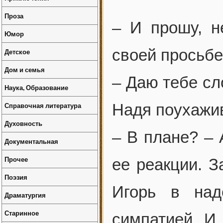
Проза
– И прошу, н
Юмор
своей просьбе
Детское
Дом и семья
– Даю тебе сло
Наука, Образование
Справочная литература
Надя поухажив
Духовность
– В плане? – 
Документальная
Прочее
ее реакции. З
Поэзия
Игорь в над
Драматургия
Старинное
симпатией. И