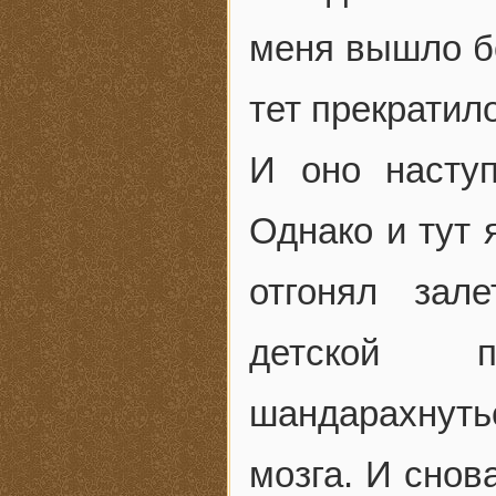
меня вышло бо
тет прекратил
И оно наступ
Однако и тут 
отгонял зал
детской п
шандарахнуть
мозга. И снов