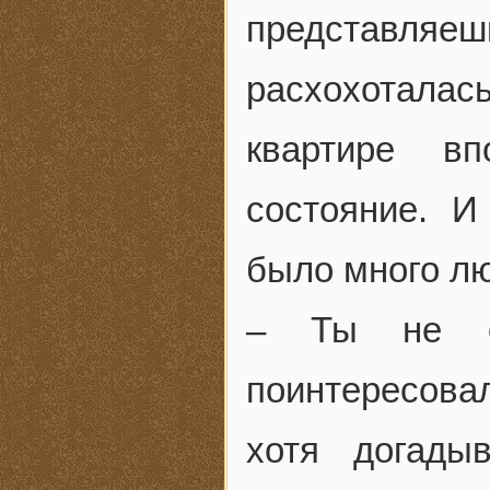
представляешь
расхохоталас
квартире в
состояние. И
было много л
– Ты не с
поинтересова
хотя догады