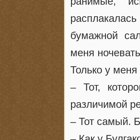
ранимые, ис
расплакалас
бумажной са
меня ночевать
Только у меня 
– Тот, котор
различимой ре
– Тот самый. 
– Как у Булгак