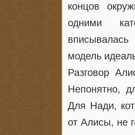
концов окру
одними кат
вписывалась
модель идеаль
Разговор Ал
Непонятно, д
Для Нади, кот
от Алисы, не 