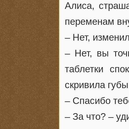
Алиса, страш
переменам вну
– Нет, изменил
– Нет, вы то
таблетки спо
скривила губы
– Спасибо теб
– За что? – у