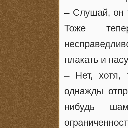
– Слушай, он 
Тоже теп
несправедли
плакать и нас
– Нет, хотя,
однажды отпр
нибудь ша
ограниченнос