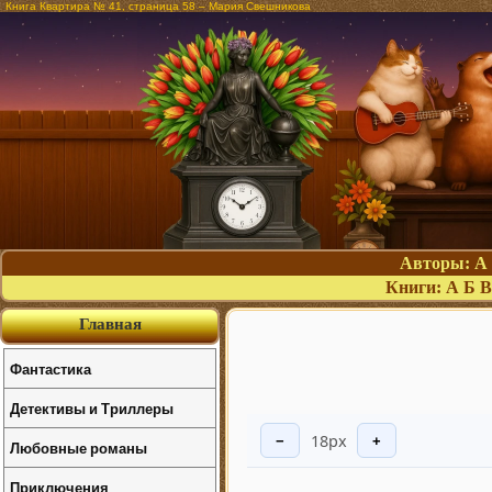
Книга Квартира № 41, страница 58 – Мария Свешникова
Авторы:
А
Книги:
А
Б
В
Главная
Фантастика
Детективы и Триллеры
18px
−
+
Любовные романы
Приключения