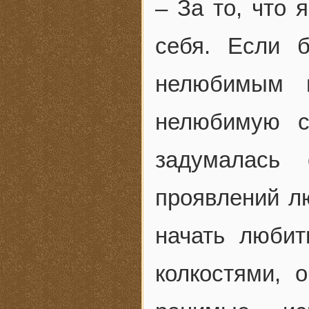
– За то, что 
себя. Если 
нелюбимым 
нелюбимую с
задумалась
проявлений лю
начать любит
колкостями,