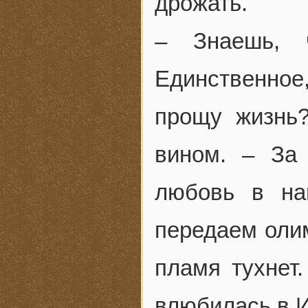
дрожать.
– Знаешь, 
Единственное
прощу жизнь
вином. – За 
любовь в на
передаем олим
пламя тухнет.
влюбилась в И