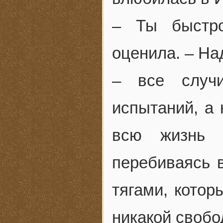
– Ты быстр
оценила. – На
– все случ
испытаний, а 
всю жизнь 
перебиваясь 
тягами, котор
никакой свобо