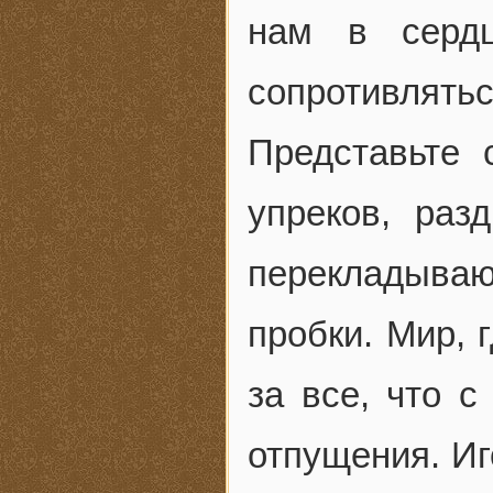
нам в серд
сопротивлятьс
Представьте 
упреков, раз
перекладываю
пробки. Мир, 
за все, что с
отпущения. Иг