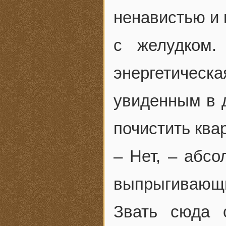
ненавистью и 
с желудком
энергетическ
увиденным в 
почистить ква
– Нет, – абсо
выпрыгивающи
Звать сюда 