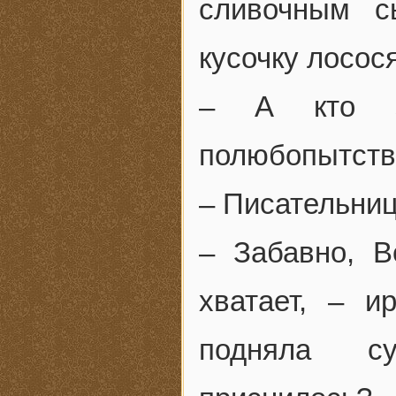
сливочным с
кусочку лосос
– А кто з
полюбопытств
– Писательниц
– Забавно, 
хватает, – и
подняла су