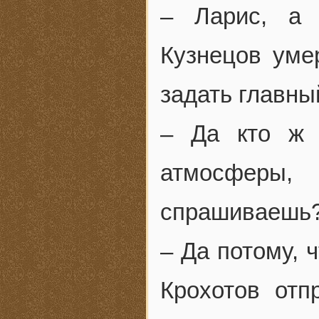
– Ларис, а 
Кузнецов уме
задать главны
– Да кто ж 
атмосферы,
спрашиваешь
– Да потому, 
Крохотов отп