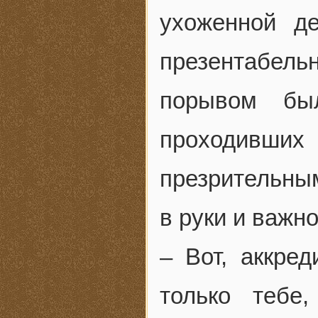
ухоженной д
презентабел
порывом был
проходивших 
презрительны
в руки и важн
– Вот, аккре
только тебе