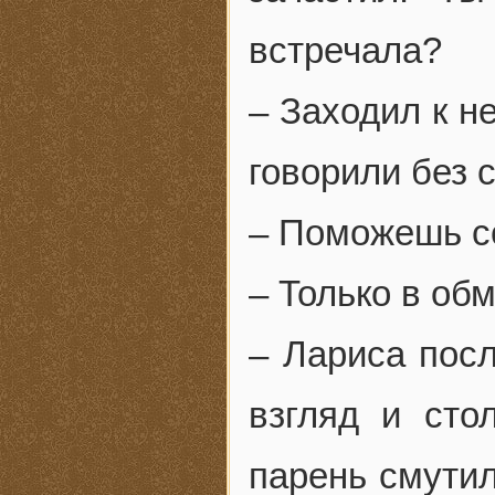
встречала?
– Заходил к н
говорили без 
– Поможешь с
– Только в об
– Лариса пос
взгляд и сто
парень смутил