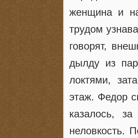
женщина и н
трудом узнава
говорят, вне
дылду из пар
локтями, зат
этаж. Федор с
казалось, за
неловкость. П