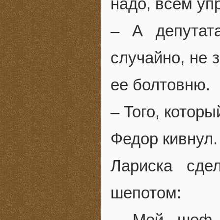
надо, всем у
– А депутат
случайно, не 
ее болтовню.
– Того, котор
Федор кивнул.
Лариска сде
шепотом:
– Мой шеф с