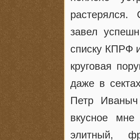
растерялся.
завел успеш
списку КПРФ и
круговая пору
даже в секта
Петр Иваныч
вкусное мне
элитный, ф