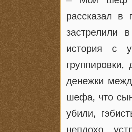
рассказал в 
застрелили в
история с у
группировки, 
денежки межд
шефа, что сын
убили, гэбис
неплохо ус