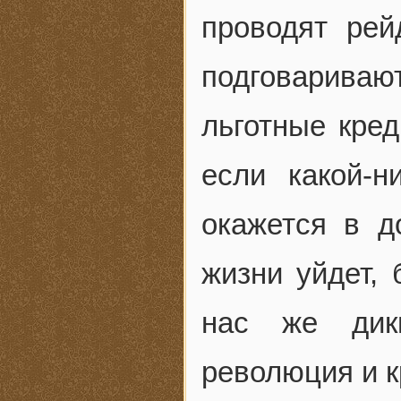
проводят рей
подговаривают
льготные кре
если какой-н
окажется в д
жизни уйдет, 
нас же дик
революция и к