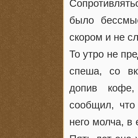
Сопротивлят
было бессмы
скором и не 
То утро не пр
спеша, со вк
допив кофе,
сообщил, что
него молча, в 