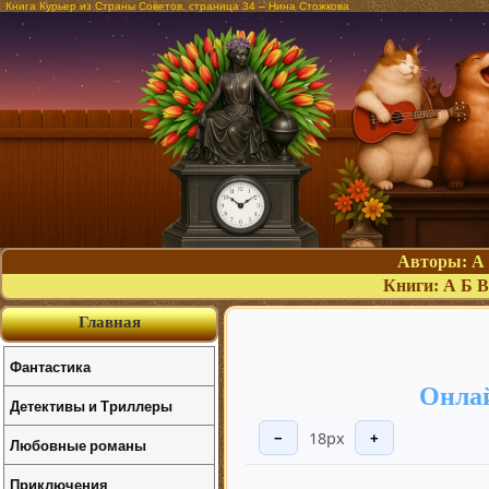
Книга Курьер из Страны Советов, страница 34 – Нина Стожкова
Авторы:
А
Книги:
А
Б
В
Главная
Фантастика
Онлай
Детективы и Триллеры
18px
−
+
Любовные романы
Приключения