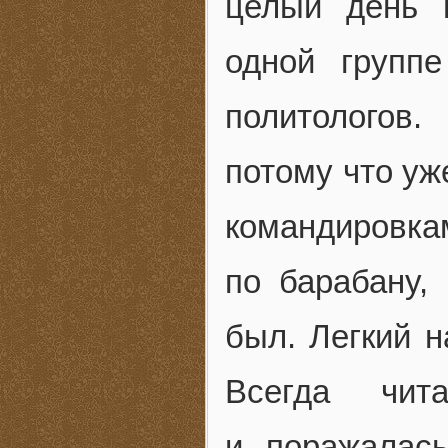
целый день 
одной групп
политологов.
потому что уж
командировка
по барабану,
был. Легкий н
Всегда чит
и поражалас