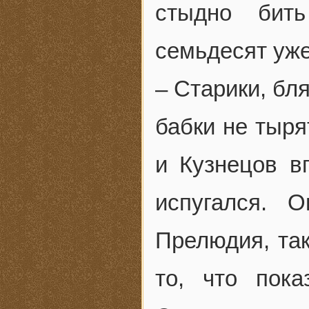
стыдно бит
семьдесят уже
– Старики, бл
бабки не тыря
и Кузнецов в
испугался. 
Прелюдия, так
то, что пок