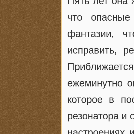
Пять лет она 
что опасные
фантазии, чт
исправить, р
Приближает
ежеминутно о
которое в по
резонатора и 
настроениях 