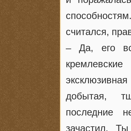
способностям
считался, пра
– Да, его в
кремлевски
эксклюзивная
добытая, т
последние 
зачастил. Т