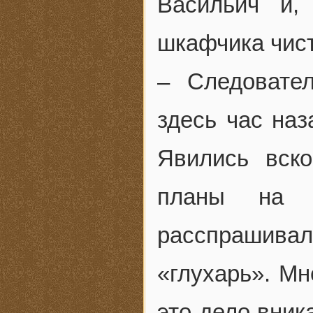
Васильич и,
шкафчика чист
– Следовате
здесь час наз
Явились вск
планы на с
расспрашива
«глухарь». Мн
это дело вник