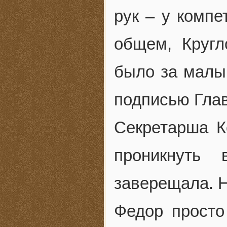
рук – у комп
общем, Кругл
было за малым
подписью Глав
Секретарша К
проникнуть 
заверещала. Н
Федор просто