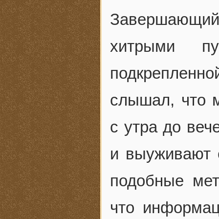
Завершающий
хитрыми пу
подкрепленн
слышал, что 
с утра до веч
и выуживают 
подобные мет
что информац