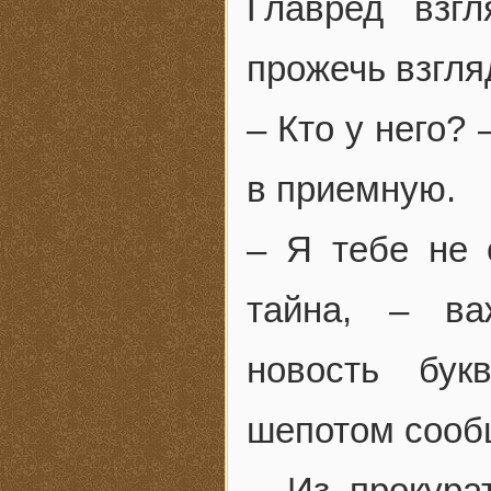
Главред взг
прожечь взгля
– Кто у него?
в приемную.
– Я тебе не 
тайна, – ва
новость бук
шепотом сооб
– Из прокура