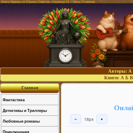
Книга Курьер из Страны Советов, страница 31 – Нина Стожкова
Авторы:
А
Книги:
А
Б
В
Главная
Фантастика
Онлай
Детективы и Триллеры
18px
−
+
Любовные романы
Приключения