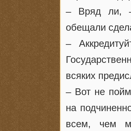
– Вряд ли, 
обещали сдела
– Аккредиту
Государстве
всяких предис
– Вот не пойм
на подчиненно
всем, чем м