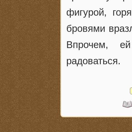
фигурой, гор
бровями вразл
Впрочем, е
радоваться.