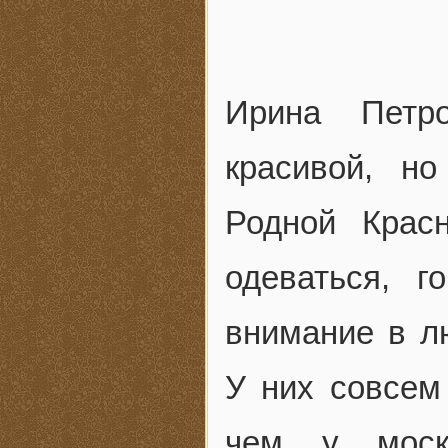
Ирина Петр
красивой, н
Родной Крас
одеваться, г
внимание в л
У них совсем
чем у москв