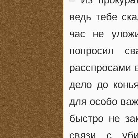
ведь тебе ска
час не улож
попросил св
расспросами в
дело до конь
для особо важ
быстро не за
связи с уби