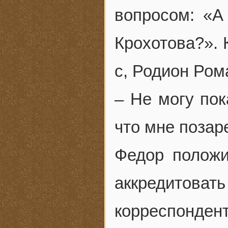
вопросом: «А
Крохотова?». 
с, Родион Ром
– Не могу пок
что мне позаре
Федор полож
аккредитов
корреспонде