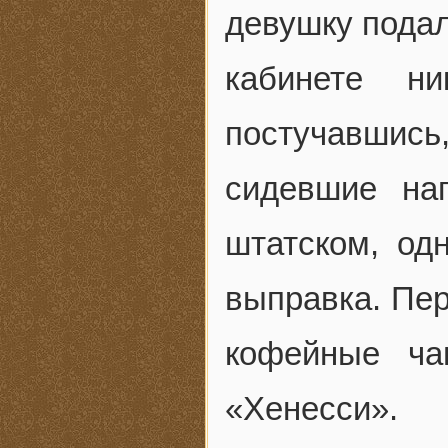
девушку подал
кабинете ни
постучавшис
сидевшие на
штатском, од
выправка. Пер
кофейные ча
«Хенесси».