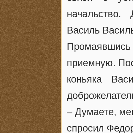
начальство.
Василь Василь
Промаявшись
приемную. Пос
коньяка Вас
доброжелател
– Думаете, ме
спросил Федор