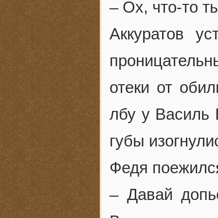
– Ох, что-то 
Аккуратов ус
проницательн
отеки от оби
лбу у Василь 
губы изогнули
Федя поежился
– Давай допь