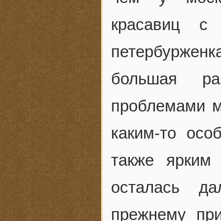
красавиц с 
петербуржен
большая ра
проблемами м
каким-то ос
также ярким
осталась да
прежнему пр