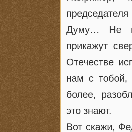
председателя 
Думу… Не ма
прикажут свер
Отечестве ис
нам с тобой,
более, разобл
это знают.
Вот скажи, Фе