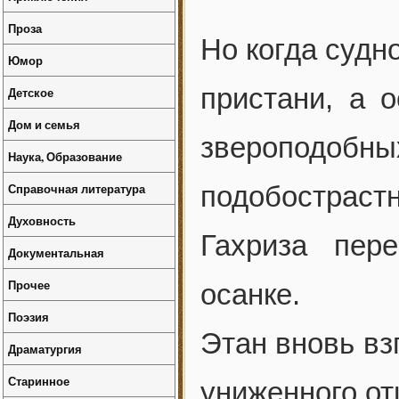
Проза
Но когда судн
Юмор
пристани, а 
Детское
Дом и семья
звероподо
Наука, Образование
Справочная литература
подобострастн
Духовность
Гахриза пере
Документальная
Прочее
осанке.
Поэзия
Этан вновь вз
Драматургия
Старинное
униженного от