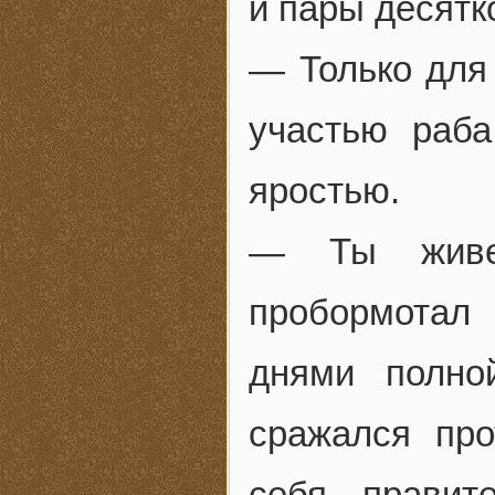
и пары десятк
— Только для 
участью раб
яростью.
— Ты живе
пробормотал 
днями полно
сражался про
себя правит