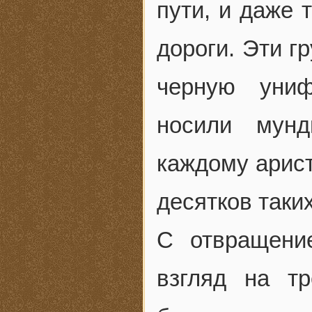
пути, и даже 
дороги. Эти г
черную униф
носили мунд
каждому арист
десятков таки
С отвращени
взгляд на т