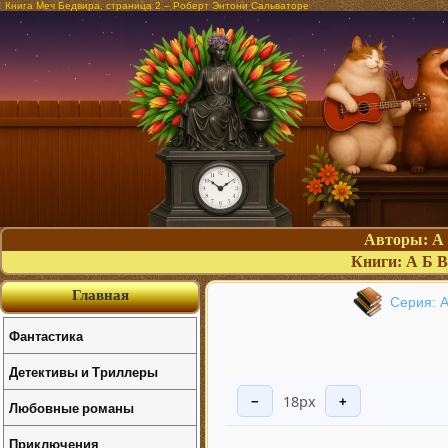
Книга Меч Бедвира, страница 2 – Роберт Энтони Сальваторе
Авторы:
А
Книги:
А
Б
В
Главная
Серия: А
Фантастика
Детективы и Триллеры
18px
−
+
Любовные романы
Приключения