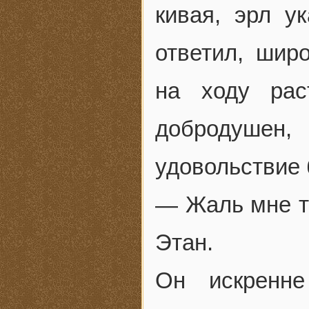
кивая, эрл у
ответил, шир
на ходу рас
добродушен,
удовольствие
— Жаль мне т
Этан.
Он искренне