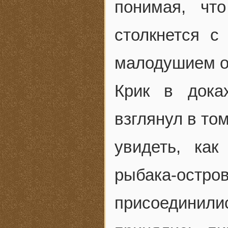
понимая, чт
столкнется с
малодушием о
Крик в дока
взглянул в то
увидеть, ка
рыбака-остр
присоединили