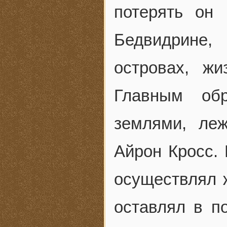
потерять он
Бедвидрине,
островах, ж
Главным обр
землями, ле
Айрон Кросс. 
осуществлял 
оставлял в п