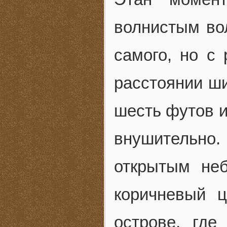
волнистым вол
самого, но с
расстоянии ши
шесть футов 
внушительно.
открытым неб
коричневый 
острове, гд