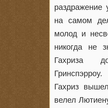
раздражение у
на самом де
молод и несв
никогда не 
Гахриза до
Гринспэрроу.
Гахриз выше
велел Лютиену