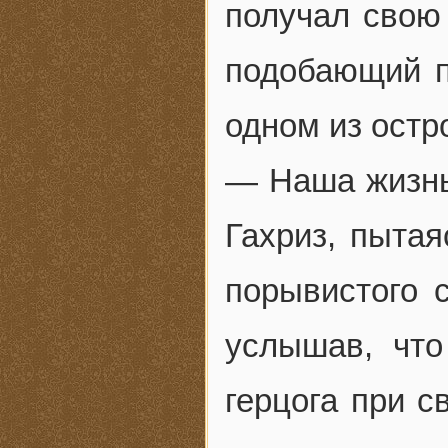
получал свою 
подобающий п
одном из остр
— Наша жизнь
Гахриз, пыта
порывистого 
услышав, что
герцога при с