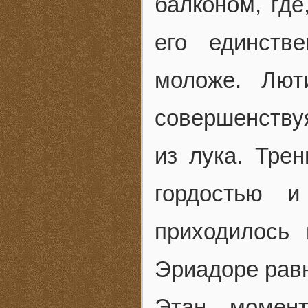
балконом, где
его единств
моложе. Лют
совершенствуя
из лука. Тре
гордостью 
приходилось 
Эриадоре рав
Этан момен