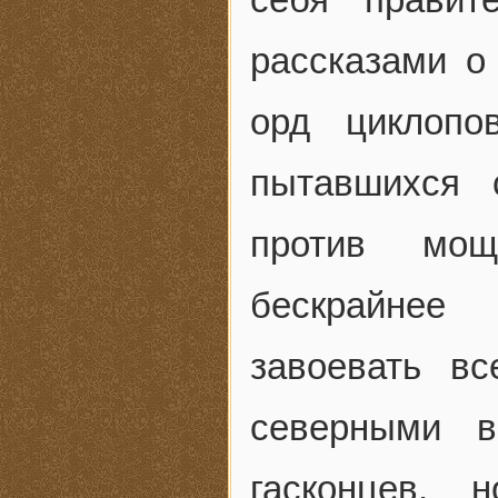
рассказами о
орд циклопо
пытавшихся 
против мощ
бескрайнее
завоевать в
северными в
гасконцев, 