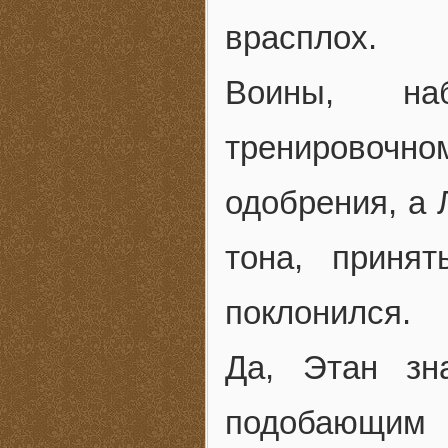
врасплох.
Воины, на
тренировочн
одобрения, а 
тона, приня
поклонился.
Да, Этан зн
подобающим 