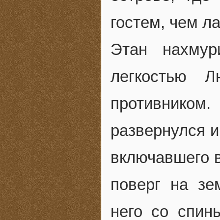
гостем, чем л
Этан нахмур
легкостью Л
противнико
развернулся 
включавшего в
поверг на зе
него со спин