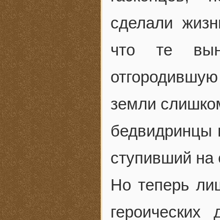
сделали жизн
что те вын
отгородившую
земли слишком
бедвидринцы п
ступивший на 
Но теперь ли
героических 