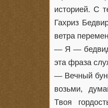
историей. С т
Гахриз Бедви
ветра перемен
— Я — бедвид
эта фраза сл
— Вечный бунт
возьми, дума
Твоя гордост