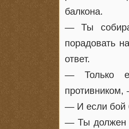
балкона.
— Ты собира
порадовать на
ответ.
— Только е
противником, 
— И если бой 
— Ты должен 