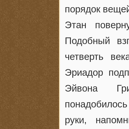
порядок вещей
Этан поверн
Подобный вз
четверть век
Эриадор подп
Эйвона Гри
понадобилось 
руки, напом