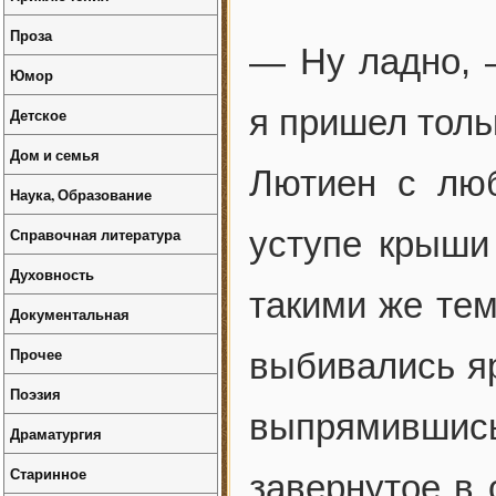
Проза
— Ну ладно, 
Юмор
я пришел тольк
Детское
Дом и семья
Лютиен с люб
Наука, Образование
Справочная литература
уступе крыши
Духовность
такими же тем
Документальная
Прочее
выбивались яр
Поэзия
выпрямивши
Драматургия
Старинное
завернутое в 