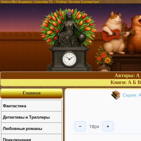
Книга Меч Бедвира, страница 72 – Роберт Энтони Сальваторе
Авторы:
А
Книги:
А
Б
В
Главная
Серия: А
Фантастика
Детективы и Триллеры
18px
−
+
Любовные романы
Приключения