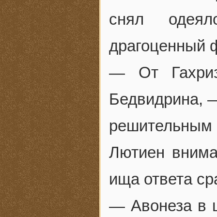
снял одеял
драгоценный 
— От Гахриз
Бедвидрина, —
решительным 
Лютиен внима
ища ответа ср
— Авонеза в 