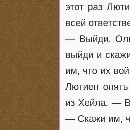
этот раз Люти
всей ответств
— Выйди, Оли
выйди и скаж
им, что их во
Лютиен опять
из Хейла. — В
— Скажи им, ч