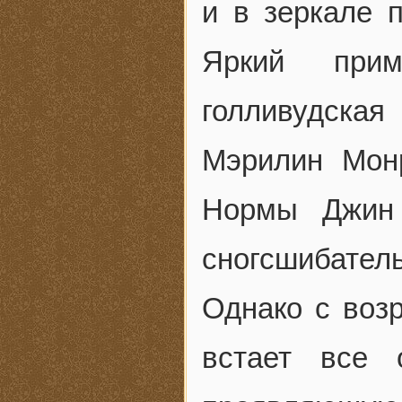
и в зеркале 
Яркий прим
голливудская
Мэрилин Монр
Нормы Джин 
сногсшибатель
Однако с воз
встает все 