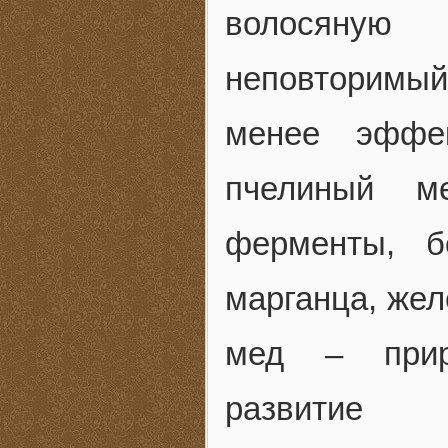
волосяную
неповторимы
менее эффе
пчелиный м
ферменты, б
марганца, жел
мед – прир
развитие 