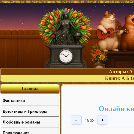
Книга Омоложение. Краткая энциклопедия, страница 36 – Татьяна Шнуровозова, Анна Се
Авторы:
А
Книги:
А
Б
В
Главная
Фантастика
Онлайн кн
Детективы и Триллеры
18px
−
+
Любовные романы
Приключения