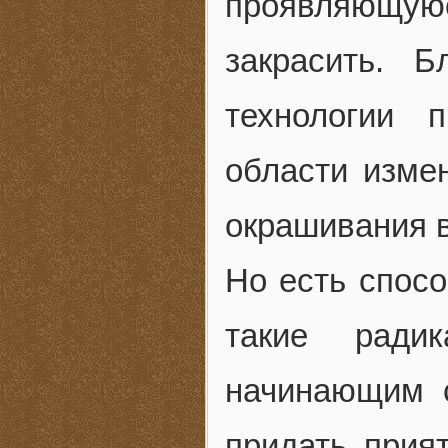
проявляющу
закрасить. Б
технологии 
области изме
окрашивания 
Но есть спос
такие радик
начинающим 
придать прия