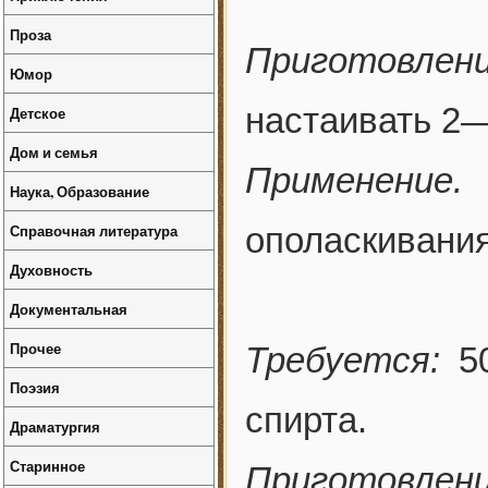
Проза
Приготовлени
Юмор
настаивать 2—
Детское
Дом и семья
Применение.
И
Наука, Образование
Справочная литература
ополаскивания
Духовность
Документальная
Прочее
Требуется:
50
Поэзия
спирта.
Драматургия
Старинное
Приготовлени