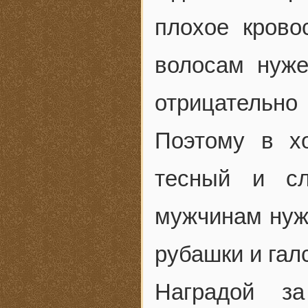
плохое крово
волосам нуже
отрицательн
Поэтому в х
тесный и сл
мужчинам нужн
рубашки и гал
Наградой з