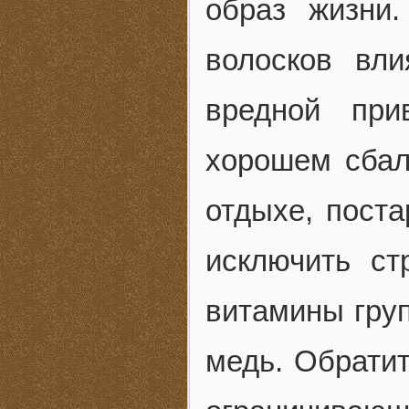
образ жизни
волосков вли
вредной при
хорошем сбал
отдыхе, поста
исключить ст
витамины груп
медь. Обратит