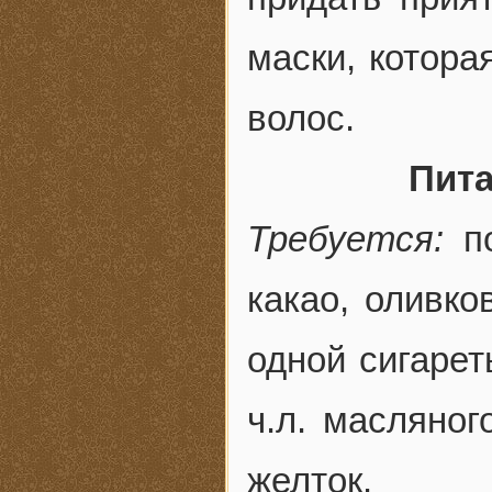
маски, котора
волос.
Пита
Требуется:
по
какао, оливко
одной сигарет
ч.л. масляног
желток.