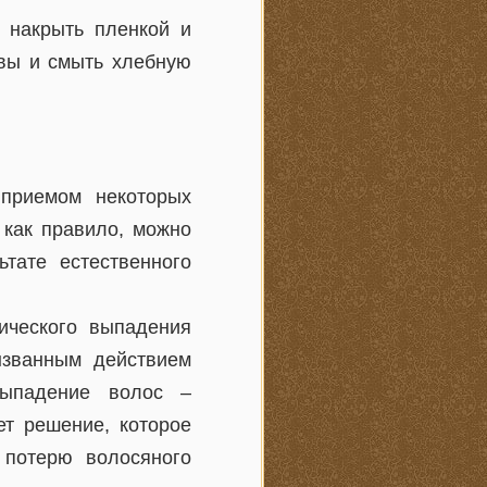
 накрыть пленкой и
овы и смыть хлебную
приемом некоторых
 как правило, можно
тате естественного
ического выпадения
ызванным действием
Выпадение волос –
ет решение, которое
 потерю волосяного