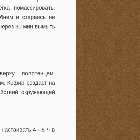
гка помассировать,
ебнем и стараясь не
 Через 30 мин вымыть
верху – полотенцем.
ом. Кефир создает на
ействий окружающей
 настаивать 4—5 ч в