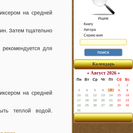
иксером на средней
Ищем:
Книгу
ин. Затем тщательно
Автора
Серию книг
 рекомендуется для
Календарь
« Август 2026 »
Пн
Вт
Ср
Чт
Пт
Сб
Вс
1
2
3
4
5
6
7
8
9
иксером на средней
10
11
12
13
14
15
16
17
18
19
20
21
22
23
24
25
26
27
28
29
30
ть теплой водой.
31