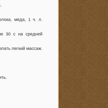
.
лока, меда, 1 ч. л.
ие 30 с на средней
елать легкий массаж.
ить.