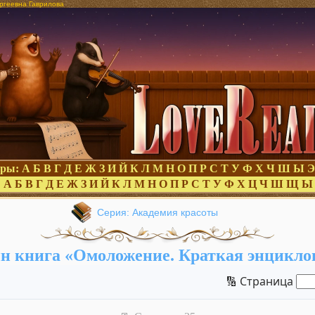
ргеевна Гаврилова
оры:
А
Б
В
Г
Д
Е
Ж
З
И
Й
К
Л
М
Н
О
П
Р
С
Т
У
Ф
Х
Ч
Ш
Ы
Э
:
А
Б
В
Г
Д
Е
Ж
З
И
Й
К
Л
М
Н
О
П
Р
С
Т
У
Ф
Х
Ц
Ч
Ш
Щ
Ы
Серия: Академия красоты
н книга «Омоложение. Краткая энцикло
🔢 Страница