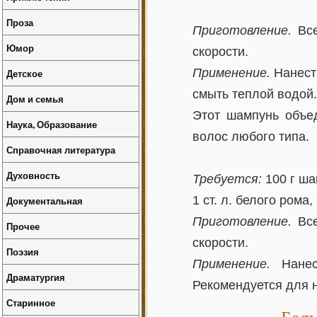
Проза
Приготовление.
Все
Юмор
скорости.
Применение.
Нанести
Детское
смыть теплой водой.
Дом и семья
Этот шампунь объе
Наука, Образование
волос любого типа.
Справочная литература
Духовность
Требуется:
100 г ша
1 ст. л. белого рома
Документальная
Приготовление.
Все
Прочее
скорости.
Поэзия
Применение.
Нанес
Драматургия
Рекомендуется для 
Старинное