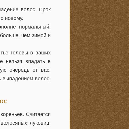
падение волос. Срок
то новому.
вполне нормальный,
больше, чем зимой и
ытье головы в ваших
е нельзя впадать в
ую очередь от вас.
 с выпадением волос,
лос
кореньев. Считается
волосяных луковиц,