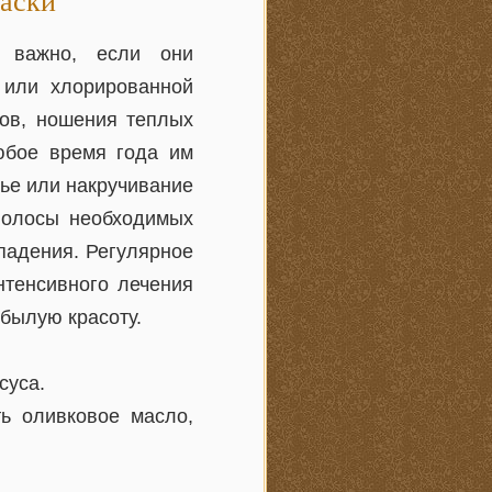
маски
о важно, если они
 или хлорированной
нов, ношения теплых
юбое время года им
ье или накручивание
волосы необходимых
ыпадения. Регулярное
нтенсивного лечения
 былую красоту.
суса.
ь оливковое масло,