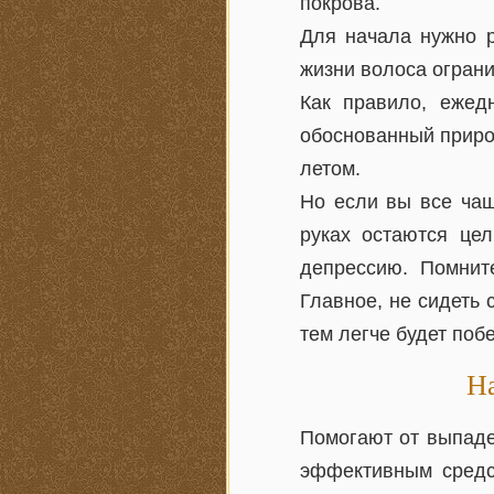
покрова.
Для начала нужно р
жизни волоса ограни
Как правило, ежед
обоснованный приро
летом.
Но если вы все чащ
руках остаются це
депрессию. Помнит
Главное, не сидеть 
тем легче будет поб
На
Помогают от выпаде
эффективным средс