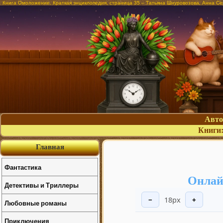
Книга Омоложение. Краткая энциклопедия, страница 35 – Татьяна Шнуровозова, Анна Се
Авт
Книги
Главная
Фантастика
Онлай
Детективы и Триллеры
18px
−
+
Любовные романы
Приключения