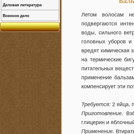
Баль
Деловая литература
Летом волосам не
Военное дело
подвергаются инте
воды, сильного вет
головных уборов и
вредят химическая 
на термические би
питательных веществ
применение бальзам
компенсирует эти по
Требуется:
2 яйца, п
Приготовление.
Взб
глицерин и яблочный
Применение.
Втирать