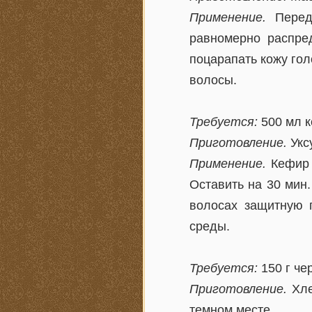
Применение.
Перед 
равномерно распред
поцарапать кожу гол
волосы.
Требуется:
500 мл ке
Приготовление.
Уксу
Применение.
Кефир 
Оставить на 30 мин.
волосах защитную 
среды.
Требуется:
150 г че
Приготовление.
Хле
темном месте.