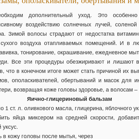
замы, ополаскиватели, обертывания и 
обходим дополнительный уход. Это особенн
нсивному воздействию солнечных лучей, соленой
ра. Зимой волосы страдают от недостатка витами
 сухого воздуха отапливаемых помещений. И в л
завивка, тонирование, окрашивание, ежедневное мыт
гуди. Все эти процедуры обезжиривают и лишают 
, что в конечном итоге может стать причиной их в
ов, ополаскивателей, обертываний и масок для и
тери, возвращая коже головы здоровье, а волосам –
Яично-глицериновый бальзам
о 1 ст. л. оливкового масла, глицерина, яблочного ук
ить яйца миксером на средней скорости, добавит
 уксус.
 в кожу головы после мытья, через