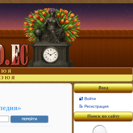
Ю
Я
Э
Ю
Я
Вход
🔐 Войти
педия»
📝 Регистрация
Поиск по сайту