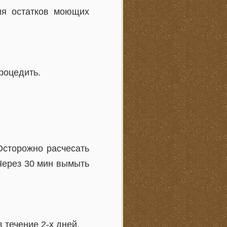
ия остатков моющих
роцедить.
Осторожно расчесать
Через 30 мин вымыть
 течение 2-х дней.