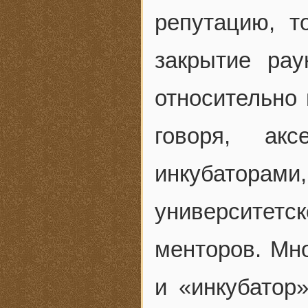
репутацию, т
закрытие ра
относительно 
говоря, ак
инкубатор
университе
менторов. Мн
и «инкубатор