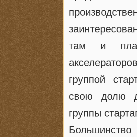
производств
заинтересован
там и плат
акселераторов
группой стар
свою долю д
группы старта
Большинство 