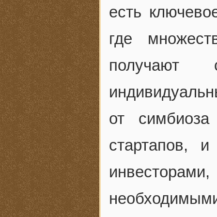
есть ключево
где множест
получают 
индивидуальн
от симбиоза
стартапов, и
инвесторам
необходимым