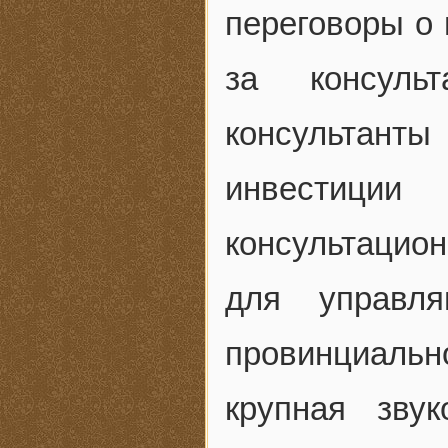
переговоры о 
за консуль
консультант
инвестици
консультацион
для управля
провинциально
крупная зву