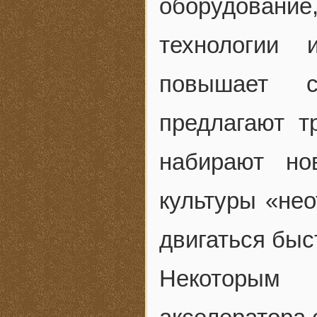
оборудовани
технологии 
повышает с
предлагают т
набирают но
культуры «не
двигаться быс
Некоторым