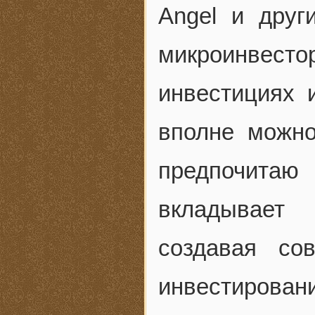
Angel и дру
микроинвес
инвестициях 
вполне можно
предпочитаю 
вкладывает
создавая со
инвестировани