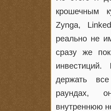
крошечным ку
Zynga, Link
реально не и
сразу же по
инвестиций.
держать вс
раундах, о
внутреннюю но