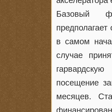
акселератора 
Базовый фо
предполагает
в самом нача
случае приня
гарвардску
посещение за
месяцев. Ст
финансировани