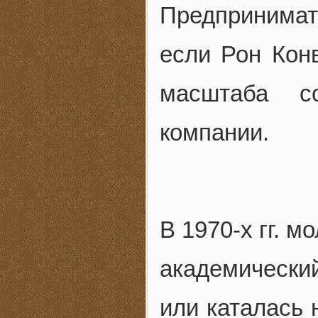
Предпринимат
если Рон Конв
масштаба с
компании.
В 1970-х гг. 
академический
или каталась 