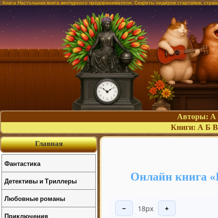
Книга Настольная книга венчурного предпринимателя. Секреты лидеров стартапов, стра
Авторы:
А
Книги:
А
Б
В
Главная
Фантастика
Онлайн книга «
Детективы и Триллеры
Любовные романы
18px
−
+
Приключения