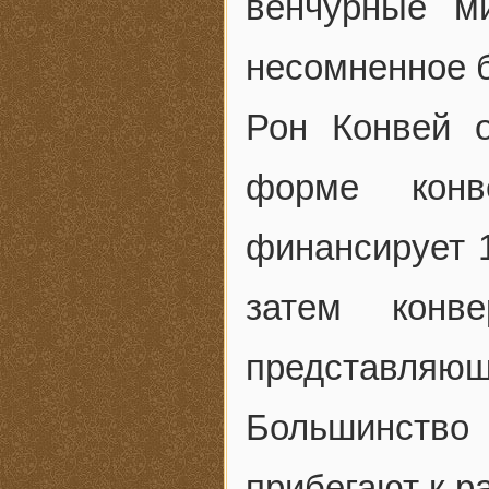
венчурные м
несомненное б
Рон Конвей 
форме конв
финансирует 1
затем конв
представляюще
Большинств
прибегают к р