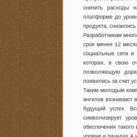
снизить расходы н
платформе до уровн
продукта, снизились 
Разработчикам многи
срок менее 12 меся
социальные сети и 
которая, в свою о
позволяющую дораб
появились за счет 
Таким молодым комп
ангелов возникают в
будущий успех. Вс
символизирует уро
обеспечения такого
уровне и раундах А 