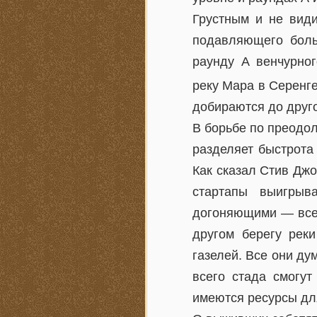
Грустным и не види
подавляющего боль
раунду А венчурно
реку Мара в Серенг
добираются до друго
В борьбе по преодол
разделяет быстрота
Как сказал Стив Джо
стартапы выигрыв
догоняющими — всем
другом берегу реки
газелей. Все они ду
всего стада смогут
имеются ресурсы дл