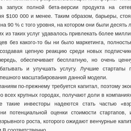
а запуск полной бета-версии продукта на сет
я $100 000 и менее. Таким образом, барьеры, стоя
на 90 % с того уровня, на котором они были десять л
х из таких услуг удавалось привлекать более милл
цев без какого-то бы ни было маркетинга, полность
создавая цепную реакцию среди новых подписчик
чередь, обеспечивает бесплатную, но очень ценн
атывать и улучшать услугу. Лучшие стартапы 
успешного масштабирования данной модели.
аниям по-прежнему требуется капитал, поэтому эко
о всех крупных городах, получают доли в компаниях
е такие инвесторы надеются стать частью «взр
вни потенциальной оценки стоимости стартапов,
 взрывного роста, которого ожидают венчурные капи
и B соответственно.