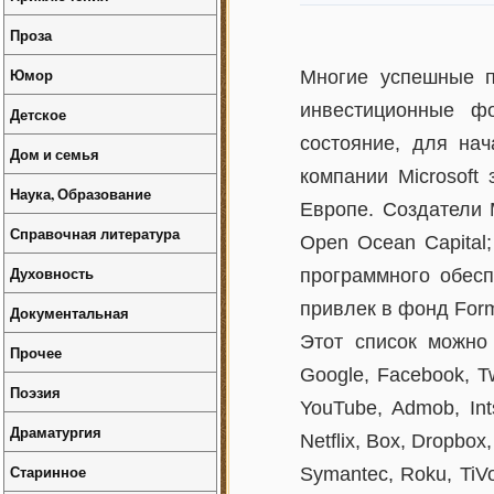
Проза
Юмор
Многие успешные п
инвестиционные фо
Детское
состояние, для на
Дом и семья
компании Microsoft
Наука, Образование
Европе. Создатели 
Справочная литература
Open Ocean Capital
Духовность
программного обесп
привлек в фонд Form
Документальная
Этот список можно 
Прочее
Google, Facebook, Tw
Поэзия
YouTube, Admob, Ints
Драматургия
Netflix, Box, Dropbox,
Старинное
Symantec, Roku, TiV