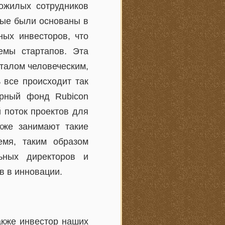
пожилых сотрудников
рые были основаны в
ых инвесторов, что
емы стартапов. Эта
талом человеческим,
 все происходит так
урный фонд Rubicon
й поток проектов для
кже занимают такие
емя, таким образом
ьных директоров и
 в инновации.
акже инвестор наших