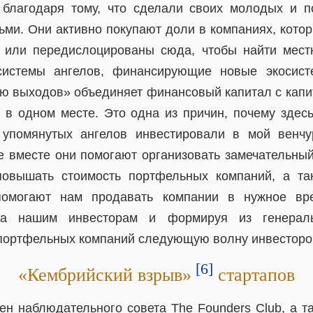
 благодаря тому, что сделали своих молодых и 
ми. Они активно покупают доли в компаниях, кото
 или передислоцированы сюда, чтобы найти местн
системы ангелов, финансирующие новые экосист
ю выходов» объединяет финансовый капитал с капи
я в одном месте. Это одна из причин, почему здесь
 упомянутых ангелов инвестировали в мой венч
все вместе они помогают организовать замечательны
повышать стоимость портфельных компаний, а та
помогают нам продавать компании в нужное вр
ва нашим инвесторам и формируя из генерал
портфельных компаний следующую волну инвесторов
[6]
«Кембрийский взрыв»
стартапов
ен наблюдательного совета The Founders Club, а т