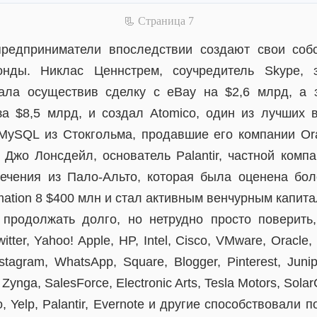
📃 Cтраница 7
редприниматели впоследствии создают свои соб
нды. Никлас Ценнстрем, соучредитель Skype, 
чала осуществив сделку с eBay на $2,6 млрд, а 
 за $8,5 млрд, и создал Atomico, один из лучших
MySQL из Стокгольма, продавшие его компании Or
; Джо Лонсдейл, основатель Palantir, частной комп
ечения из Пало-Альто, которая была оценена бо
ation 8 $400 млн и стал активным венчурным капита
продолжать долго, но нетрудно просто поверить
itter, Yahoo! Apple, HP, Intel, Cisco, VMware, Oracle,
tagram, WhatsApp, Square, Blogger, Pinterest, Juni
 Zynga, SalesForce, Electronic Arts, Tesla Motors, Solar
o, Yelp, Palantir, Evernote и другие способствовали