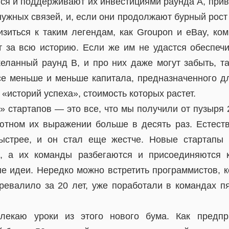
ся и поддерживают их инвестициями раунда А, при
ужных связей, и, если они продолжают бурный рост
изиться к таким легендам, как Groupon и eBay, ко
 за всю историю. Если же им не удастся обеспечи
желанный раунд B, и про них даже могут забыть, т
се меньше и меньше капитала, предназначенного д
«историй успеха», стоимость которых растет.
 стартапов — это все, что мы получили от пузыря 20
тном их выражении больше в десять раз. Естест
быстрее, и он стал еще жестче. Новые стартапы 
в, а их команды разбегаются и присоединяются к
 идеи. Нередко можно встретить программистов, к
еревалило за 20 лет, уже поработали в командах п
лекаю уроки из этого нового бума. Как предпр