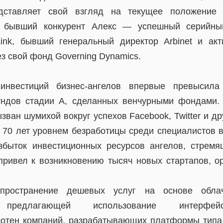
дставляет свой взгляд на текущее положение 
й бывший конкурент Алекс — успешный серийный
ink, бывший генеральный директор Arbinet и акт
з свой фонд Governing Dynamics.
инвестиций бизнес-ангелов впервые превысила
ундов стадии А, сделанных венчурными фондами. 
зван шумихой вокруг успехов Facebook, Twitter и др
 70 лет уровнем безработицы среди специалистов в
Избыток инвестиционных ресурсов ангелов, стрем
ривел к возникновению тысяч новых стартапов, о
спространение дешевых услуг на основе обла
, предлагающей использование интерфей
отен компаний, разрабатывающих платформы типа