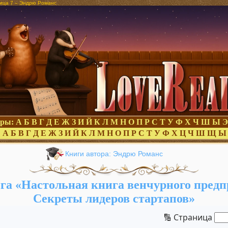
ница 7 – Эндрю Романс
оры:
А
Б
В
Г
Д
Е
Ж
З
И
Й
К
Л
М
Н
О
П
Р
С
Т
У
Ф
Х
Ч
Ш
Ы
Э
:
А
Б
В
Г
Д
Е
Ж
З
И
Й
К
Л
М
Н
О
П
Р
С
Т
У
Ф
Х
Ц
Ч
Ш
Щ
Ы
Книги автора: Эндрю Романс
га «Настольная книга венчурного предп
Секреты лидеров стартапов»
🔢 Страница