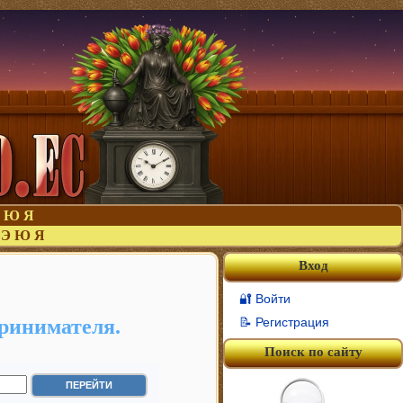
Ю
Я
Э
Ю
Я
Вход
🔐 Войти
ринимателя.
📝 Регистрация
Поиск по сайту