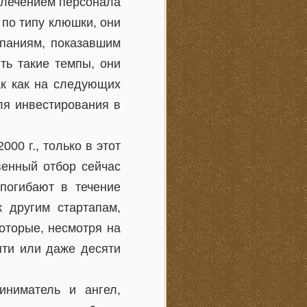
влечением персонала
 по типу клюшки, они
мпаниям, показавшим
ть такие темпы, они
ак как на следующих
ля инвестирования в
00 г., только в этот
венный отбор сейчас
погибают в течение
 другим стартапам,
оторые, несмотря на
яти или даже десяти
иниматель и ангел,