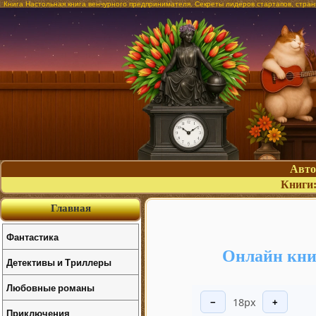
Книга Настольная книга венчурного предпринимателя. Секреты лидеров стартапов, стра
Авт
Книги
Главная
Фантастика
Онлайн кни
Детективы и Триллеры
Любовные романы
18px
−
+
Приключения