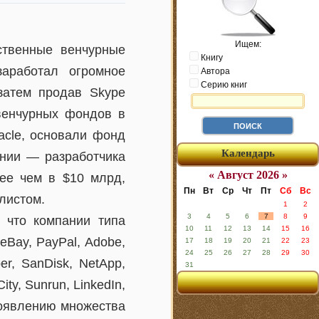
Ищем:
ственные венчурные
Книгу
заработал огромное
Автора
Серию книг
затем продав Skype
 венчурных фондов в
acle, основали фонд
Календарь
ании — разработчика
« Август 2026 »
лее чем в $10 млрд,
Пн
Вт
Ср
Чт
Пт
Сб
Вс
листом.
1
2
3
4
5
6
7
8
9
, что компании типа
10
11
12
13
14
15
16
 eBay, PayPal, Adobe,
17
18
19
20
21
22
23
24
25
26
27
28
29
30
per, SanDisk, NetApp,
31
City, Sunrun, LinkedIn,
 появлению множества