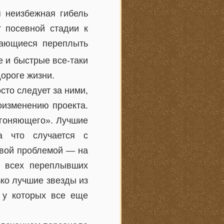
я неизбежная гибель
 посевной стадии к
тающиеся переплыть
е и быстрые все-таки
ороге жизни.
сто следует за ними,
оизменению проекта.
догоняющего». Лучшие
а что случается с
овой проблемой — на
ть всех переплывших
ько лучшие звезды из
, у которых все еще