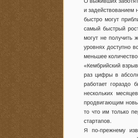
О выживших заботят
и задействованием н
быстро могут прибл
самый быстрый рост
могут не получить 
уровнях доступно в
меньшее количество 
«Кембрийский взрыв»
раз цифры в абсолю
работает гораздо 
нескольких месяце
продвигающим новые
то что им только п
стартапов.
Я по-прежнему изв