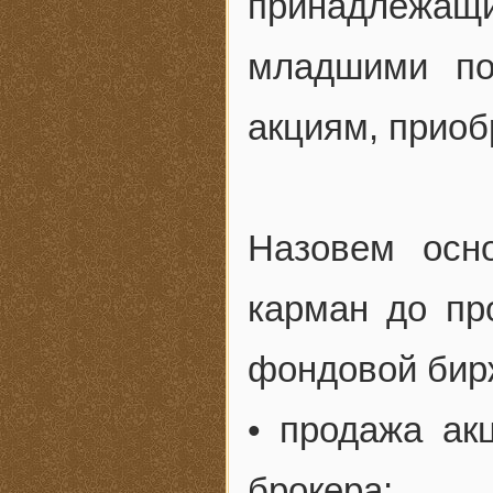
принадлежа
младшими по
акциям, прио
Назовем осн
карман до пр
фондовой бир
• продажа ак
брокера;