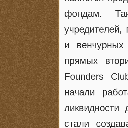
фондам. Та
учредителей, 
и венчурных
прямых втор
Founders Cl
начали рабо
ликвидности
стали созда