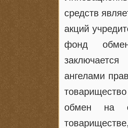
средств являе
акций учредит
фонд обмен
заключаетс
ангелами прав
товарищество
обмен на е
товариществе