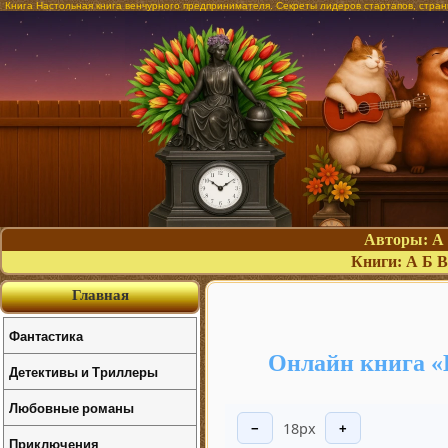
Книга Настольная книга венчурного предпринимателя. Секреты лидеров стартапов, стра
Авторы:
А
Книги:
А
Б
В
Главная
Фантастика
Онлайн книга «
Детективы и Триллеры
Любовные романы
18px
−
+
Приключения