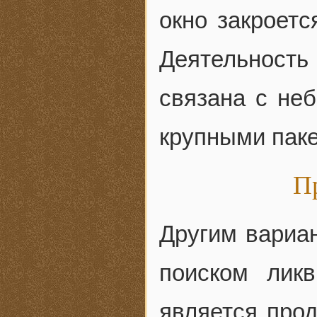
окно закроетс
Деятельност
связана с не
крупными паке
П
Другим вариа
поиском лик
является про