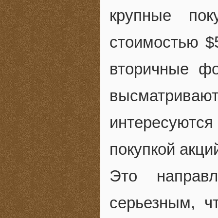
крупные пок
стоимостью $
вторичные фо
высматрива
интересуют
покупкой акци
Это направл
серьезным, ч