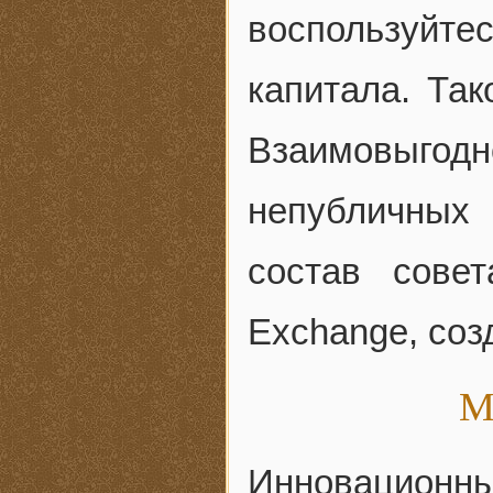
воспользуйт
капитала. Так
Взаимовыгод
непубличных
состав совет
Exchange, со
М
Инновацион