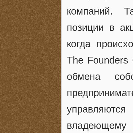
компаний. Т
позиции в ак
когда происх
The Founders
обмена соб
предпринимат
управляютс
владеющему 