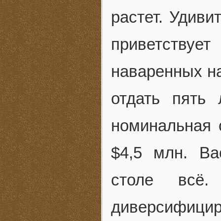
растет. Удиви
приветству
наваренных на
отдать пять 
номинальная 
$4,5 млн. Ва
столе всё.
диверсифицир