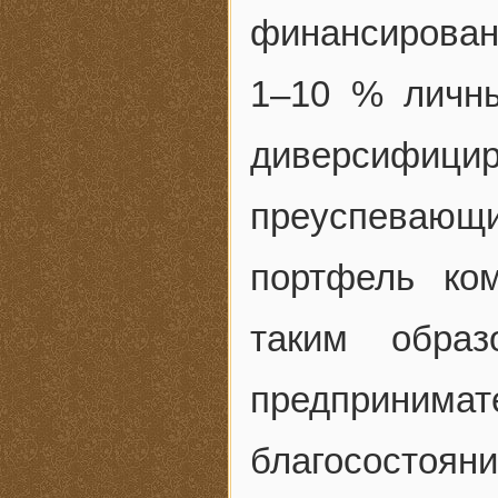
финансирован
1–10 % личны
диверсифиц
преуспевающ
портфель ко
таким образ
предпринима
благосостоя