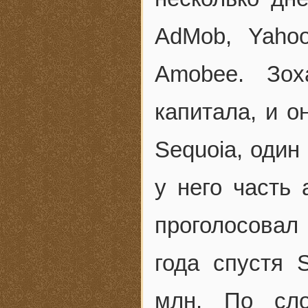
AdMob, Yaho
Amobee. Зох
капитала, и о
Sequoia, один
у него часть 
проголосовал 
года спустя 
млн. По сло