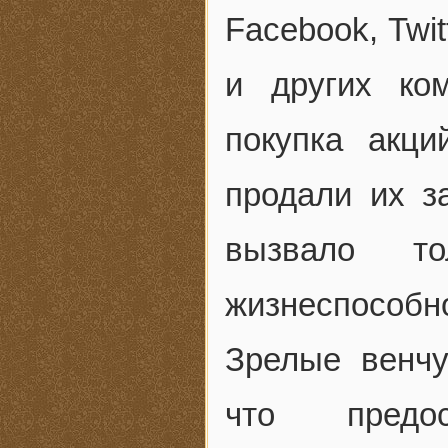
Facebook, Twit
и других ко
покупка акци
продали их з
вызвало то
жизнеспособно
Зрелые венчу
что предос