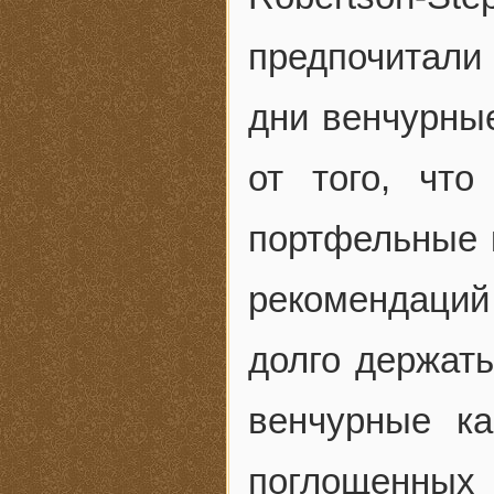
предпочитали
дни венчурны
от того, чт
портфельные к
рекомендаций 
долго держать
венчурные к
поглощенны