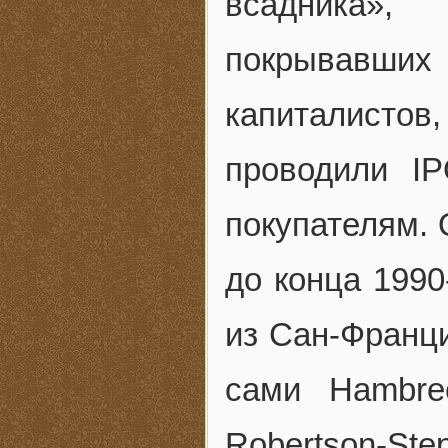
всадника»,
покрывавших 
капиталистов
проводили I
покупателям. 
до конца 1990
из Сан-Франц
сами Hambre
Robertson-S