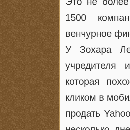
Это не более
1500 компа
венчурное фи
У Зохара Ле
учредителя 
которая пох
кликом в моб
продать Yahoo
несколько дне