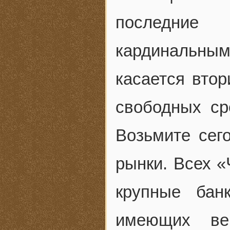
последние
кардинальны
касается вто
свободных ср
Возьмите сег
рынки. Всех «
крупные бан
имеющих вен