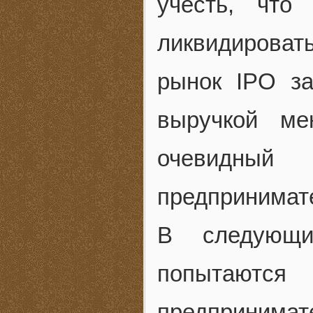
учесть, что
ликвидировать
рынок IPO з
выручкой м
очевидны
предпринимате
В следующи
попытаютс
предприним