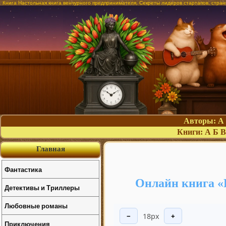
Книга Настольная книга венчурного предпринимателя. Секреты лидеров стартапов, стра
Авторы:
А
Книги:
А
Б
В
Главная
Фантастика
Онлайн книга «
Детективы и Триллеры
Любовные романы
18px
−
+
Приключения