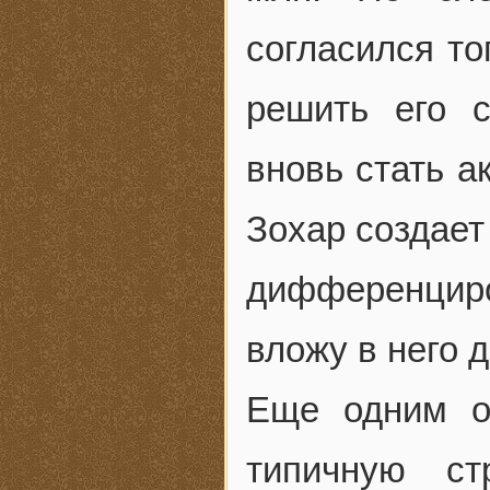
согласился то
решить его 
вновь стать а
Зохар создает
дифференциро
вложу в него д
Еще одним о
типичную ст