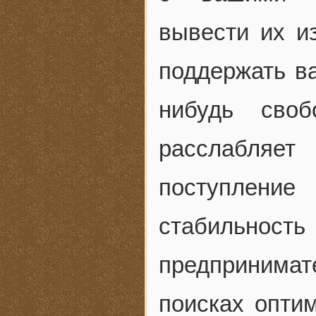
вывести их и
поддержать в
нибудь сво
расслабляе
поступление
стабильно
предпринима
поисках опти