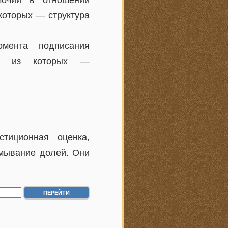
которых — структура
мента подписания
ные из которых —
тиционная оценка,
змывание долей. Они