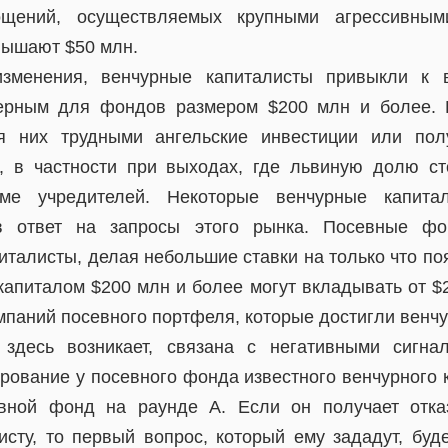
ощений, осуществляемых крупными агрессивными
вышают $50 млн.
зменения, венчурные капиталисты привыкли к 
терным для фондов размером $200 млн и более.
я них трудными ангельские инвестиции или пол
, в частности при выходах, где львиную долю ст
ме учредителей. Некоторые венчурные капитал
 ответ на запросы этого рынка. Посевные фо
италисты, делая небольшие ставки на только что по
апиталом $200 млн и более могут вкладывать от $2
мпаний посевного портфеля, которые достигли венчу
 здесь возникает, связана с негативными сигнал
рование у посевного фонда известного венчурного к
вной фонд на раунде А. Если он получает отка
исту, то первый вопрос, который ему зададут, буде