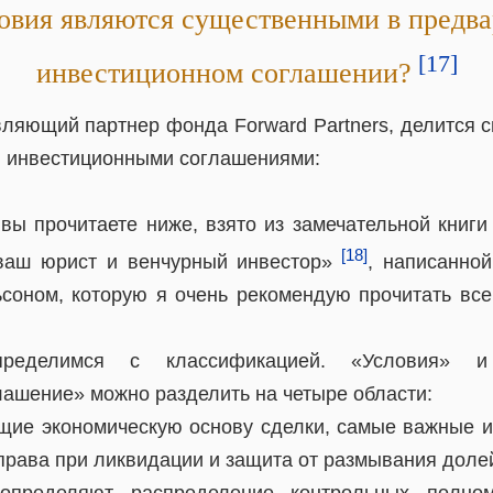
овия являются существенными в предв
[17]
инвестиционном соглашении?
вляющий партнер фонда Forward Partners, делится 
 инвестиционными соглашениями:
 вы прочитаете ниже, взято из замечательной книг
[18]
ваш юрист и венчурный инвестор»
, написанно
оном, которую я очень рекомендую прочитать все
ределимся с классификацией. «Условия» и 
лашение» можно разделить на четыре области:
щие экономическую основу сделки, самые важные и
рава при ликвидации и защита от размывания доле
 определяют распределение контрольных полно