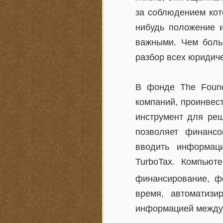
за соблюдением кот
нибудь положение и
важными. Чем боль
разбор всех юридиче
В фонде The Found
компаний, проинвес
инструмент для реше
позволяет финансо
вводить информац
TurboTax. Компьют
финансирование, ф
время, автоматизи
информацией между 