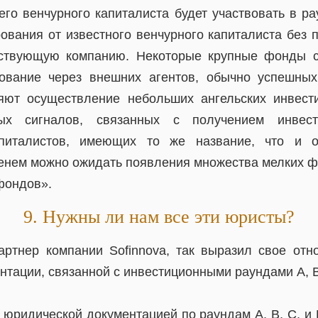
го венчурного капиталиста будет участвовать в р
ования от известного венчурного капиталиста без 
ствующую компанию. Некоторые крупные фонды с
ование через внешних агентов, обычно успешных
яют осуществление небольших ангельских инвести
ных сигналов, связанных с получением инвес
апиталистов, имеющих то же название, что и о
менем можно ожидать появления множества мелких ф
фондов».
9. Нужны ли нам все эти юристы?
артнер компании Sofinnova, так выразил свое от
тации, связанной с инвестиционными раундами A, B,
юридической документацией по раундам A, B, C, и D, 