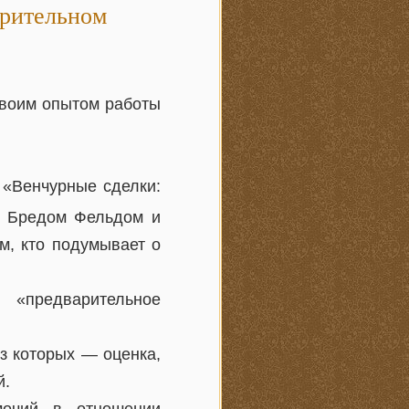
арительном
своим опытом работы
и «Венчурные сделки:
й Бредом Фельдом и
м, кто подумывает о
«предварительное
з которых — оценка,
й.
мочий в отношении