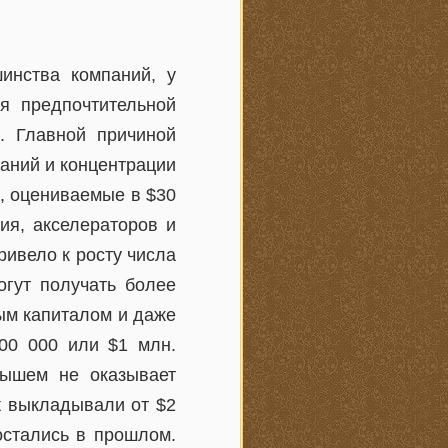
инства компаний, у
я предпочтительной
. Главной причиной
аний и концентрации
, оцениваемые в $30
ия, акселераторов и
ривело к росту числа
гут получать более
ым капиталом и даже
500 000 или $1 млн.
рышем не оказывает
t выкладывали от $2
остались в прошлом.