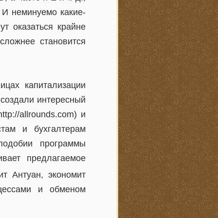
 И неминуемо какие-
ут оказаться крайне
сложнее становится
ицах капитализации
 создали интересный
p://allrounds.com) и
стам и бухгалтерам
подобии программы
ивает предлагаемое
ит Антуан, экономит
оцессами и обменом