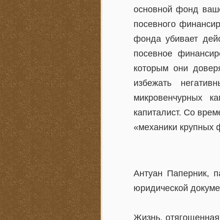
основной фонд ваше
посевного финансир
фонда убивает дей
посевное финансир
которым они довер
избежать негатив
микровенчурных к
капиталист. Со вре
«механики крупных 
Антуан Паперник, п
юридической докумен
Жизнь, отягощенная 