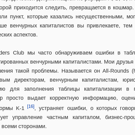
орой приходится следить, превращается в кошмар.
ли пункт, которые казались несущественными, мог
ше венчурных капиталистов вы привлекаете, тем 
ских аспектов.
ers Club мы часто обнаруживаем ошибки в табл
тированных венчурными капиталистами. Мои друзья
ния такой проблемы. Называется он All-Rounds (htt
вым директорам, венчурным капиталистам, юри
ию для заполнения таблицы капитализации в 
ер просто выдает корректную информацию, оцен
[16]
ормы K-1
, устраняет ошибки, о которых говор
рует управление частным капиталом, бизнес-пр
всеми сторонами.