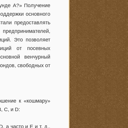
аунде А?» Получение
поддержки основного
тали предоставлять
 предпринимателей,
ций. Это позволяет
тиций от посевных
сновной венчурный
ондов, свободных от
ношение к «кошмару»
 C, и D:
а часто и E и т. д.,