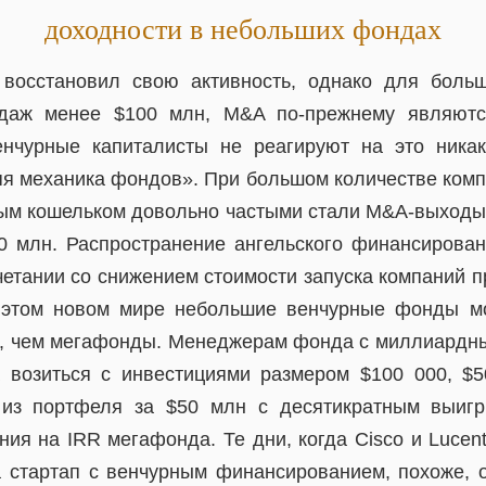
доходности в небольших фондах
осстановил свою активность, однако для больш
даж менее $100 млн, M&A по-прежнему являютс
нчурные капиталисты не реагируют на это никак
яя механика фондов». При большом количестве комп
тым кошельком довольно частыми стали M&A-выходы
0 млн. Распространение ангельского финансирован
етании со снижением стоимости запуска компаний п
 этом новом мире небольшие венчурные фонды мо
, чем мегафонды. Менеджерам фонда с миллиардн
 возиться с инвестициями размером $100 000, $
из портфеля за $50 млн с десятикратным выиг
ния на IRR мегафонда. Те дни, когда Cisco и Lucen
 стартап с венчурным финансированием, похоже, 