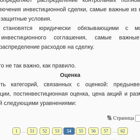
лючения инвестиционной сделки, самые важные из 
 защитные условия.
е становятся юридически обязывающими с мо
о инвестиционного соглашения, самые важ
распределение расходов на сделку.
о не так важно, как правило.
Оценка
ть категорий, связанных с оценкой: предынвес
ции, постинвестиционная оценка, цена акций и ра
й следующими уравнениями:
🔢 Страница
1
…
51
52
53
54
55
56
57
…
62