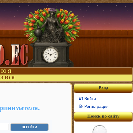
Ю
Я
Э
Ю
Я
Вход
🔐 Войти
ринимателя.
📝 Регистрация
Поиск по сайту