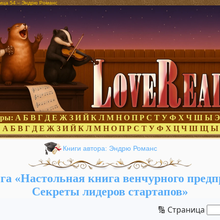
ница 54 – Эндрю Романс
оры:
А
Б
В
Г
Д
Е
Ж
З
И
Й
К
Л
М
Н
О
П
Р
С
Т
У
Ф
Х
Ч
Ш
Ы
Э
:
А
Б
В
Г
Д
Е
Ж
З
И
Й
К
Л
М
Н
О
П
Р
С
Т
У
Ф
Х
Ц
Ч
Ш
Щ
Ы
Книги автора: Эндрю Романс
га «Настольная книга венчурного предп
Секреты лидеров стартапов»
🔢 Страница