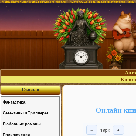
Книга Настольная книга венчурного предпринимателя. Секреты лидеров стартапов, стра
Авт
Книги
Главная
Фантастика
Онлайн кни
Детективы и Триллеры
Любовные романы
18px
−
+
Приключения