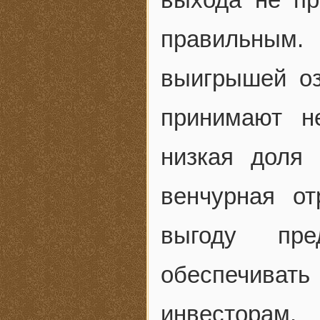
правильным
выигрышей оз
принимают н
низкая доля 
венчурная о
выгоду пр
обеспечиват
инвесторам.