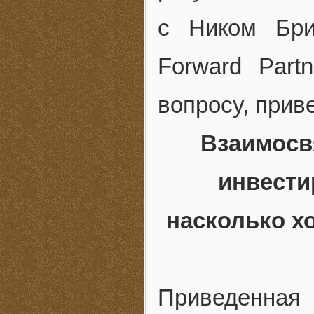
с Ником Бри
Forward Part
вопросу, прив
Взаимосв
инвести
насколько х
Приведенна