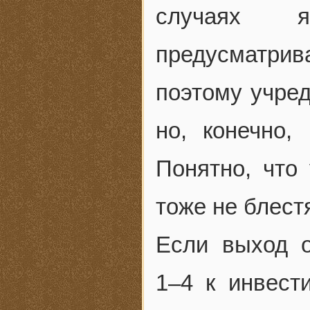
случаях я
предусматри
поэтому учред
но, конечно,
Понятно, что
тоже не блест
Если выход о
1–4 к инвест