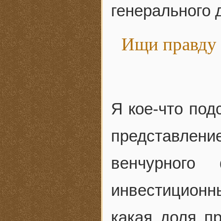
генерального 
Ищи правду 
Я кое-что под
представлен
венчурного
инвестиционны
какая доля п