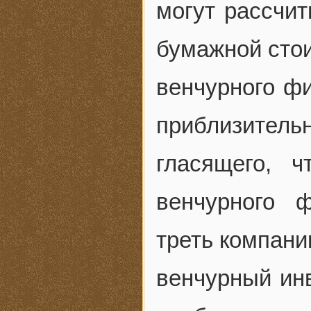
могут рассчи
бумажной стои
венчурного фи
приблизите
гласящего, ч
венчурного 
треть компани
венчурный ин