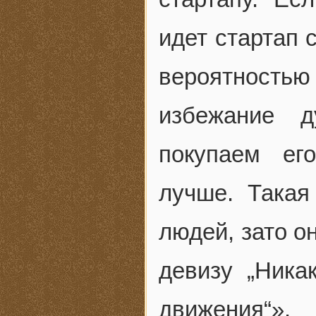
идет стартап 
вероятностью 
избежание д
покупаем ег
лучше. Такая
людей, зато о
девизу „Ника
движения“».