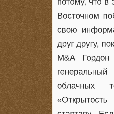
потому, что в
Восточном по
свою информ
друг другу, п
M&A Гордон 
генеральный
облачных те
«Открытость
стартапу. Ес