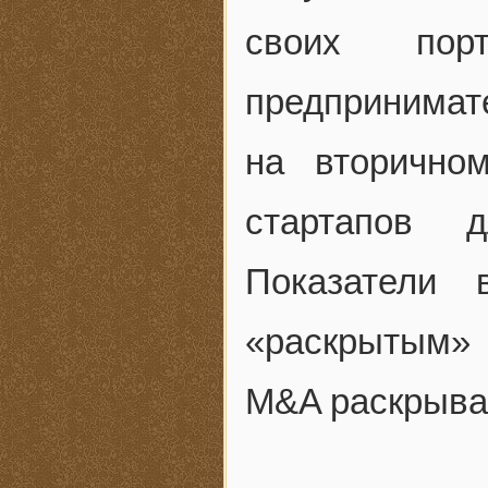
своих пор
предпринимат
на вторично
стартапов 
Показатели 
«раскрытым»
M&A раскрываю