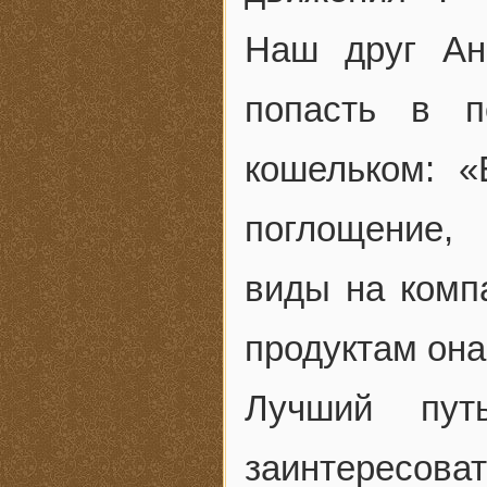
Наш друг Ан
попасть в п
кошельком: 
поглощение,
виды на комп
продуктам она 
Лучший пу
заинтересоват