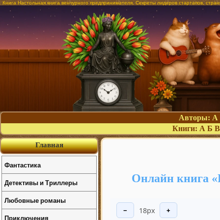
Книга Настольная книга венчурного предпринимателя. Секреты лидеров стартапов, стра
Авторы:
А
Книги:
А
Б
В
Главная
Фантастика
Онлайн книга «
Детективы и Триллеры
Любовные романы
18px
−
+
Приключения