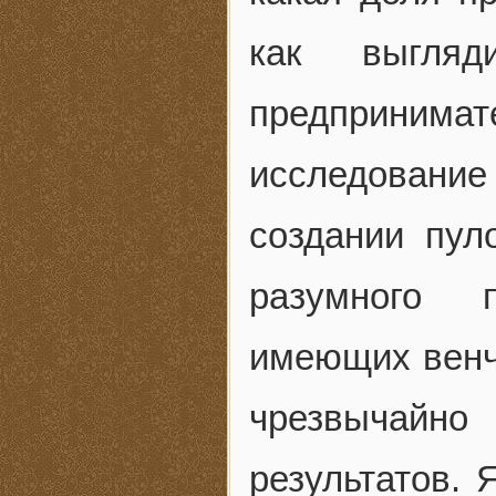
как выгляд
предпринима
исследовани
создании пул
разумного 
имеющих венч
чрезвычайно
результатов.