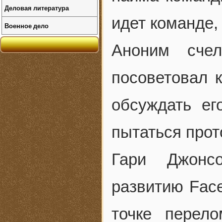
Деловая литература
идет команде,
Военное дело
Аноним сче
посоветовал 
обсуждать ег
пытаться прот
Гари Джонсо
развитию Face
точке перел