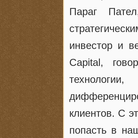
Параг Пател
стратегиче
инвестор и в
Capital, го
технологи
дифференци
клиентов. С э
попасть в на