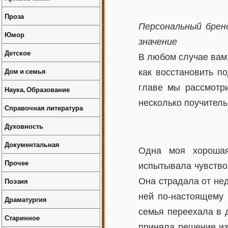
Проза
Персональный брен
Юмор
значение
Детское
В любом случае вам 
Дом и семья
как восстановить п
главе мы рассмотри
Наука, Образование
несколько поучитель
Справочная литература
Духовность
Документальная
Одна моя хорошая
Прочее
испытывала чувство
Поэзия
Она страдала от не
ней по-настоящему 
Драматургия
семья переехала в 
Старинное
приняла решение из