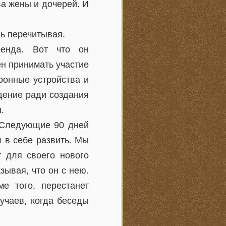
ва жены и дочерей. И
вь перечитывая.
ренда. Вот что он
ен принимать участие
ронные устройства и
дение ради создания
.
. Следующие 90 дней
 в себе развить. Мы
т для своего нового
зывая, что он с нею.
е того, перестанет
учаев, когда беседы