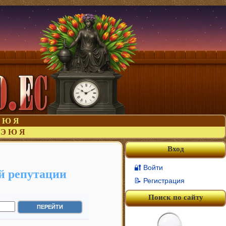
Ю
Я
Э
Ю
Я
Вход
🔐 Войти
й репутации
📝 Регистрация
Поиск по сайту