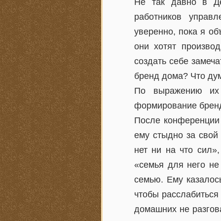
Не так давно в Д
работников управ
уверенно, пока я об
они хотят производ
создать себе замеч
бренд дома? Что дум
По выражению их 
формирование бренд
После конференции 
ему стыдно за свой
нет ни на что сил»
«семья для него не
семью. Ему казалось
чтобы расслабиться 
домашних не разгова