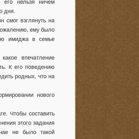
о его нельзя ничем
о дня.
н смог взглянуть на
 сожалению, ему было
нию имиджа в семье
 какое впечатление
ть. К его поведению
едить родных, что на
ормировании нового
ге. Чтобы составить
нения этого задания
чае не было такой