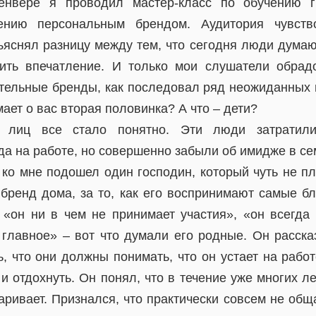
енвере я проводил мастер-класс по обучению г
лению персональным брендом. Аудитория чувств
ъяснял разницу между тем, что сегодня люди думают
ить впечатление. И только мои слушатели обрад
ательные бренды, как последовал ряд неожиданных 
ает о вас вторая половинка? А что – дети?
лиц все стало понятно. Эти люди затратил
а на работе, но совершенно забыли об имидже в се
ко мне подошел один господин, который чуть не пла
 бренд дома, за то, как его воспринимают самые бл
, «он ни в чем не принимает участия», «он всегда 
 главное» – вот что думали его родные. Он расска
, что они должны понимать, что он устает на рабо
и отдохнуть. Он понял, что в течение уже многих ле
ривает. Признался, что практически совсем не общ