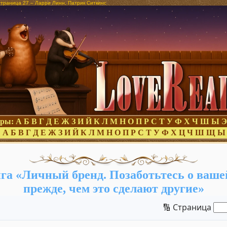
страница 27 – Ларри Линн, Патрик Ситкинс
оры:
А
Б
В
Г
Д
Е
Ж
З
И
Й
К
Л
М
Н
О
П
Р
С
Т
У
Ф
Х
Ч
Ш
Ы
Э
:
А
Б
В
Г
Д
Е
Ж
З
И
Й
К
Л
М
Н
О
П
Р
С
Т
У
Ф
Х
Ц
Ч
Ш
Щ
Ы
га «Личный бренд. Позаботьтесь о ваше
прежде, чем это сделают другие»
🔢 Страница