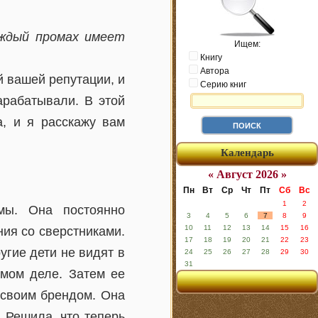
аждый промах имеет
Ищем:
Книгу
Автора
й вашей репутации, и
Серию книг
арабатывали. В этой
а, и я расскажу вам
Календарь
« Август 2026 »
Пн
Вт
Ср
Чт
Пт
Сб
Вс
1
2
мы. Она постоянно
3
4
5
6
7
8
9
10
11
12
13
14
15
16
ия со сверстниками.
17
18
19
20
21
22
23
гие дети не видят в
24
25
26
27
28
29
30
31
амом деле. Затем ее
 своим брендом. Она
 Решила, что теперь