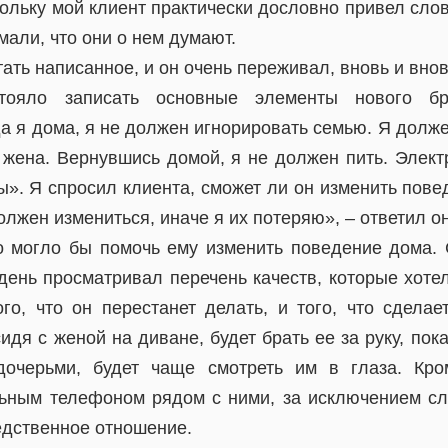
ольку мой клиент практически дословно привел сло
али, что они о нем думают.
ать написанное, и он очень переживал, вновь и вно
тояло записать основные элементы нового б
а я дома, я не должен игнорировать семью. Я долж
т жена. Вернувшись домой, я не должен пить. Элект
ы». Я спросил клиента, сможет ли он изменить пове
олжен измениться, иначе я их потеряю», – ответил он
о могло бы помочь ему изменить поведение дома
день просматривал перечень качеств, которые хотел
ого, что он перестанет делать, и того, что сделае
идя с женой на диване, будет брать ее за руку, пока
очерьми, будет чаще смотреть им в глаза. Кром
ьным телефоном рядом с ними, за исключением сл
едственное отношение.