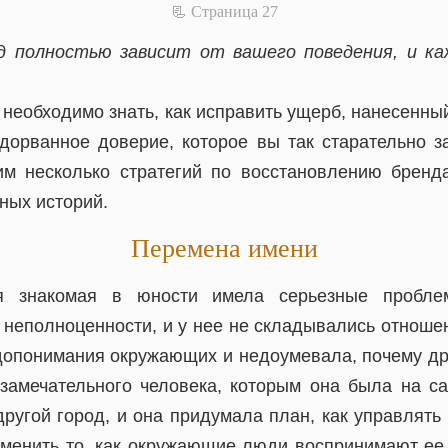
📃 Cтраница 27
д полностью зависит от вашего поведения, и к
необходимо знать, как исправить ущерб, нанесенны
одорванное доверие, которое вы так старательно з
м несколько стратегий по восстановлению бренд
ных историй.
Перемена имени
 знакомая в юности имела серьезные пробле
 неполноценности, и у нее не складывались отношен
допонимания окружающих и недоумевала, почему дру
замечательного человека, которым она была на с
другой город, и она придумала план, как управлять
менить то, как окружающие люди воспринимают ее.