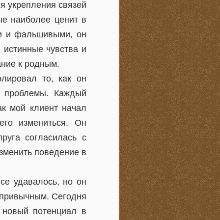
я укрепления связей
рые наиболее ценит в
ми и фальшивыми, он
 истинные чувства и
ние к родным.
лировал то, как он
е проблемы. Каждый
ак мой клиент начал
его измениться. Он
руга согласилась с
изменить поведение в
се удавалось, но он
 привычным. Сегодня
ь новый потенциал в