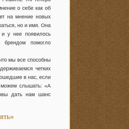
нение о себе как об
яет на мнение новых
аться, но и имя. Она
 и у нее появилось
м брендом помогло
что мы все способны
идерживаемся четких
ошедшие в нас, если
о можем слышать: «А
овы дать нам шанс
ять»