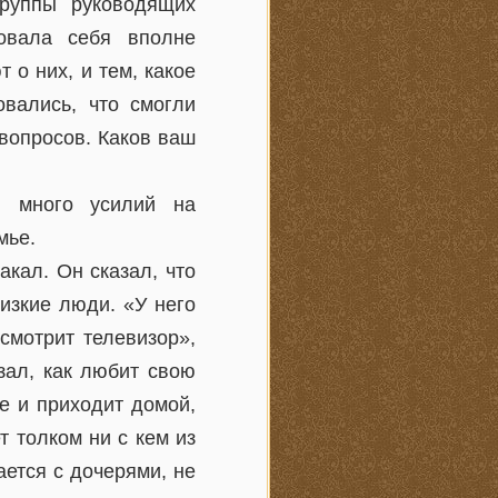
руппы руководящих
овала себя вполне
 о них, и тем, какое
овались, что смогли
вопросов. Каков ваш
и много усилий на
мье.
кал. Он сказал, что
изкие люди. «У него
смотрит телевизор»,
зал, как любит свою
те и приходит домой,
т толком ни с кем из
ается с дочерями, не