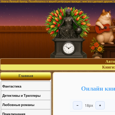
Книга Личный бренд. Позаботьтесь о вашей репутации прежде, чем это сделают другие, 
Авт
Книги
Главная
Фантастика
Онлайн кни
Детективы и Триллеры
Любовные романы
18px
−
+
Приключения