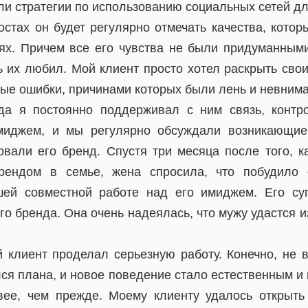
ли стратегии по использованию социальных сетей дл
остах он будет регулярно отмечать качества, кото
ях. Причем все его чувства не были придуманны
ь их любил. Мой клиент просто хотел раскрыть свои
ые ошибки, причинами которых были лень и невнима
а я постоянно поддерживал с ним связь, контро
миджем, и мы регулярно обсуждали возникающи
вали его бренд. Спустя три месяца после того, к
рендом в семье, жена спросила, что побудило 
шей совместной работе над его имиджем. Его суп
го бренда. Она очень надеялась, что мужу удастся 
й клиент проделал серьезную работу. Конечно, не в
ся плана, и новое поведение стало естественным и
вее, чем прежде. Моему клиенту удалось открыт