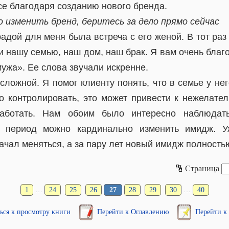
се благодаря созданию нового бренда.
о изменить бренд, беритесь за дело прямо сейчас
адой для меня была встреча с его женой. В тот раз
 нашу семью, наш дом, наш брак. Я вам очень благо
ужа». Ее слова звучали искренне.
ложной. Я помог клиенту понять, что в семье у нег
го контролировать, это может привести к нежелате
аботать. Нам обоим было интересно наблюдать
 период можно кардинально изменить имидж. У
ачал меняться, а за пару лет новый имидж полность
🔢 Страница
1
…
24
25
26
27
28
29
30
…
40
ься к просмотру книги
Перейти к Оглавлению
Перейти к